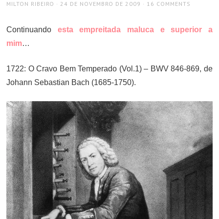
AUTHOR
POSTED
MILTON RIBEIRO
24 DE NOVEMBRO DE 2009
16 COMMENTS
ON
Continuando
esta empreitada maluca e superior a
mim
…
1722: O Cravo Bem Temperado (Vol.1) – BWV 846-869, de
Johann Sebastian Bach (1685-1750).