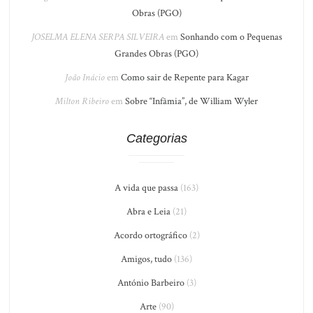
Obras (PGO)
JOSELMA ELENA SERPA SILVEIRA
em
Sonhando com o Pequenas
Grandes Obras (PGO)
João Inácio
em
Como sair de Repente para Kagar
Milton Ribeiro
em
Sobre “Infâmia”, de William Wyler
Categorias
A vida que passa
(163)
Abra e Leia
(21)
Acordo ortográfico
(2)
Amigos, tudo
(136)
António Barbeiro
(3)
Arte
(90)