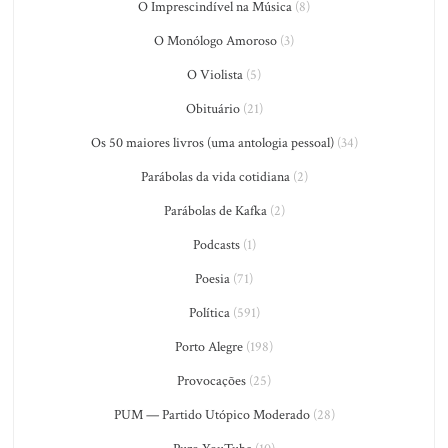
O Imprescindível na Música
(8)
O Monólogo Amoroso
(3)
O Violista
(5)
Obituário
(21)
Os 50 maiores livros (uma antologia pessoal)
(34)
Parábolas da vida cotidiana
(2)
Parábolas de Kafka
(2)
Podcasts
(1)
Poesia
(71)
Política
(591)
Porto Alegre
(198)
Provocações
(25)
PUM — Partido Utópico Moderado
(28)