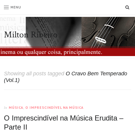
SE
MENU
Milton Ribeiro
Showing all posts tagged
O Cravo Bem Temperado
(Vol.1)
MÚSICA
,
O IMPRESCINDÍVEL NA MÚSICA
In
O Imprescindível na Música Erudita –
Parte II