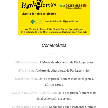
Comentários
Milton Ribeiro
em
A Morte de Ahasverus, de Pär Lagerkvist
Eric Levi
em
A Morte de Ahasverus, de Pär Lagerkvist
Milton Ribeiro
em
Os “de esquerda” seriam mais inteligentes,
afirma estudo
DIREITSTA COM ORGULHO...
em
Os “de esquerda” seriam mais
inteligentes, afirma estudo
angela beatriz s m vianna
em
Sonhando com o Pequenas Grandes