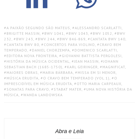
TAGS:
A PAIXÃO SEGUNDO SÃO MATEUS
,
ALESSANDRO SCARLATTI
,
BRIGITTE MASSIN
,
BWV 1041
,
BWV 1043
,
BWV 1052
,
BWV
232
,
BWV 243
,
BWV 244
,
BWV 846-869
,
CANTATA BWV 140
,
CANTATA BWV 80
,
CONCERTOS PARA VIOLINO
,
CRAVO BEM
TEMPERADO
,
DANIEL CHORZEMPA
,
DOMENICO SCARLATTI
,
EDITORA NOVA FRONTEIRA
,
GIOVANNI BATTISTA PERGOLESI
,
HISTÓRIA DA MÚSICA OCIDENTAL
,
JEAN MASSIN
,
JOHANN
SEBASTIAN BACH (1685-1750)
,
KARL GEIRINGER
,
MAGNIFICAT
,
MAIORES OBRAS
,
MARIA BÁRBARA
,
MISSA EM SI MENOR
,
MÚSICA ERUDITA
,
O CRAVO BEM TEMPERADO (VOL.1)
,
O
IMPRESCIDÍVEL EM MÚSICA ERUDITA
,
OTTO MARIA CARPEAUX
,
SONATAS PARA CRAVO
,
STABAT MATER
,
UMA NOVA HISTÓRIA DA
MÚSICA
,
WANDA LANDOWSKA
Abra e Leia