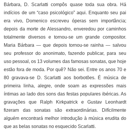
Bárbara, D. Scarlatti compôs quase toda sua obra. Há
indícios de um “caso psicológico” aqui. Enquanto seu pai
era vivo, Domenico escreveu óperas sem importância;
depois da morte de Alessandro, enveredou por caminhos
totalmente diversos e tornou-se um grande compositor.
Maria Bárbara — que depois tornou-se rainha — salvou
seu professor do anonimato, fazendo publicar, para seu
uso pessoal, os 13 volumes das famosas sonatas, que hoje
estão fora de moda. Por quê? Não sei. Entre os anos 70 e
80 gravava-se D. Scarlatti aos borbotões. É música de
primeira linha, alegre, onde soam as expressões mais
íntimas ao lado dos sons das festas populares ibéricas. As
gravações que Ralph Kirkpatrick e Gustav Leonhardt
fizeram das sonatas são extraordinárias. Difícilmente
alguém encontrará melhor introdução à música erudita do
que as belas sonatas no esquecido Scarlatti.