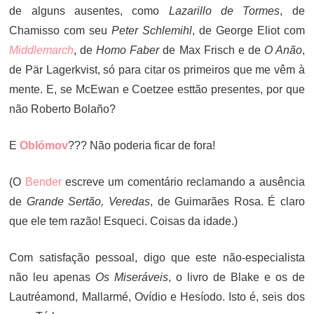
de alguns ausentes, como
Lazarillo de Tormes
, de
Chamisso com seu
Peter Schlemihl
, de George Eliot com
Middlemarch
, de
Homo Faber
de Max Frisch e de
O Anão
,
de Pär Lagerkvist, só para citar os primeiros que me vêm à
mente. E, se McEwan e Coetzee esttão presentes, por que
não Roberto Bolaño?
E
Oblómov
??? Não poderia ficar de fora!
(O
Bender
escreve um comentário reclamando a ausência
de
Grande Sertão, Veredas
, de Guimarães Rosa. É claro
que ele tem razão! Esqueci. Coisas da idade.)
Com satisfação pessoal, digo que este não-especialista
não leu apenas
Os Miseráveis
, o livro de Blake e os de
Lautréamond, Mallarmé, Ovídio e Hesíodo. Isto é, seis dos