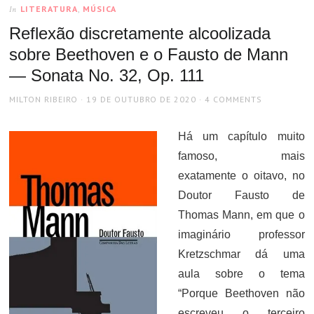
LITERATURA
,
MÚSICA
In
Reflexão discretamente alcoolizada
sobre Beethoven e o Fausto de Mann
— Sonata No. 32, Op. 111
AUTHOR
POSTED
MILTON RIBEIRO
19 DE OUTUBRO DE 2020
4 COMMENTS
ON
Há um capítulo muito
famoso, mais
exatamente o oitavo, no
Doutor Fausto de
Thomas Mann, em que o
imaginário professor
Kretzschmar dá uma
aula sobre o tema
“Porque Beethoven não
escreveu o terceiro