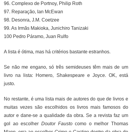
96. Complexo de Portnoy, Philip Roth
97. Reparação, Ian McEwan
98. Desonra, J.M. Coetzee
99. As Irmãs Makioka, Junichiro Tanizaki
100 Pedro Páramo, Juan Rulfo
A lista é ótima, mas há critérios bastante estranhos.
Se não me engano, só três semideuses têm mais de um
livro na lista: Homero, Shakespeare e Joyce. OK, está
justo.
No restante, é uma lista mais de autores do que de livros e
muitas vezes são escolhidos os livros mais famosos do
autor e dane-se a qualidade da obra. Se a revista faz um
gol ao escolher
Doutor Fausto
como o melhor Thomas
Mann, erra ao escolher
Crime e Castigo
dentro da obra de