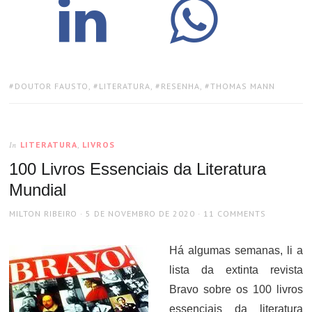
TAGS:
DOUTOR FAUSTO
,
LITERATURA
,
RESENHA
,
THOMAS MANN
LITERATURA
,
LIVROS
In
100 Livros Essenciais da Literatura
Mundial
AUTHOR
POSTED
MILTON RIBEIRO
5 DE NOVEMBRO DE 2020
11 COMMENTS
ON
Há algumas semanas, li a
lista da extinta revista
Bravo sobre os 100 livros
essenciais da literatura