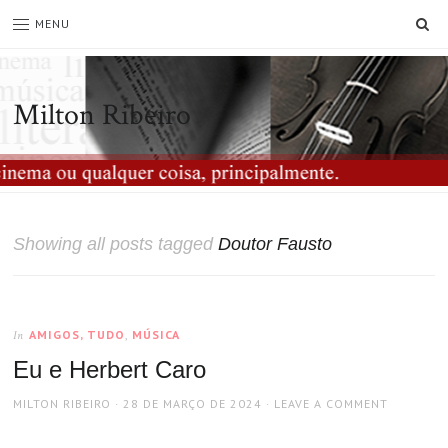
SE
MENU
Milton Ribeiro
Showing all posts tagged
Doutor Fausto
AMIGOS, TUDO
,
MÚSICA
In
Eu e Herbert Caro
AUTHOR
POSTED
MILTON RIBEIRO
28 DE MARÇO DE 2024
LEAVE A COMMENT
ON