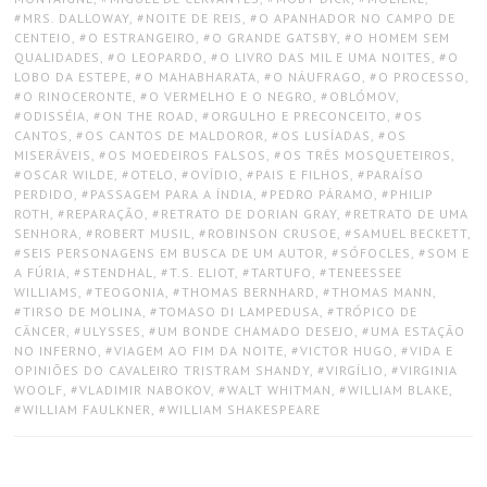
MRS. DALLOWAY
,
NOITE DE REIS
,
O APANHADOR NO CAMPO DE
CENTEIO
,
O ESTRANGEIRO
,
O GRANDE GATSBY
,
O HOMEM SEM
QUALIDADES
,
O LEOPARDO
,
O LIVRO DAS MIL E UMA NOITES
,
O
LOBO DA ESTEPE
,
O MAHABHARATA
,
O NÁUFRAGO
,
O PROCESSO
,
O RINOCERONTE
,
O VERMELHO E O NEGRO
,
OBLÓMOV
,
ODISSÉIA
,
ON THE ROAD
,
ORGULHO E PRECONCEITO
,
OS
CANTOS
,
OS CANTOS DE MALDOROR
,
OS LUSÍADAS
,
OS
MISERÁVEIS
,
OS MOEDEIROS FALSOS
,
OS TRÊS MOSQUETEIROS
,
OSCAR WILDE
,
OTELO
,
OVÍDIO
,
PAIS E FILHOS
,
PARAÍSO
PERDIDO
,
PASSAGEM PARA A ÍNDIA
,
PEDRO PÁRAMO
,
PHILIP
ROTH
,
REPARAÇÃO
,
RETRATO DE DORIAN GRAY
,
RETRATO DE UMA
SENHORA
,
ROBERT MUSIL
,
ROBINSON CRUSOE
,
SAMUEL BECKETT
,
SEIS PERSONAGENS EM BUSCA DE UM AUTOR
,
SÓFOCLES
,
SOM E
A FÚRIA
,
STENDHAL
,
T.S. ELIOT
,
TARTUFO
,
TENEESSEE
WILLIAMS
,
TEOGONIA
,
THOMAS BERNHARD
,
THOMAS MANN
,
TIRSO DE MOLINA
,
TOMASO DI LAMPEDUSA
,
TRÓPICO DE
CÂNCER
,
ULYSSES
,
UM BONDE CHAMADO DESEJO
,
UMA ESTAÇÃO
NO INFERNO
,
VIAGEM AO FIM DA NOITE
,
VICTOR HUGO
,
VIDA E
OPINIÕES DO CAVALEIRO TRISTRAM SHANDY
,
VIRGÍLIO
,
VIRGINIA
WOOLF
,
VLADIMIR NABOKOV
,
WALT WHITMAN
,
WILLIAM BLAKE
,
WILLIAM FAULKNER
,
WILLIAM SHAKESPEARE