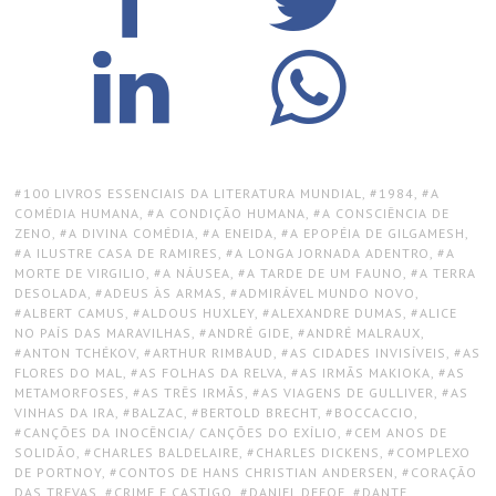
TAGS:
100 LIVROS ESSENCIAIS DA LITERATURA MUNDIAL
,
1984
,
A
COMÉDIA HUMANA
,
A CONDIÇÃO HUMANA
,
A CONSCIÊNCIA DE
ZENO
,
A DIVINA COMÉDIA
,
A ENEIDA
,
A EPOPÉIA DE GILGAMESH
,
A ILUSTRE CASA DE RAMIRES
,
A LONGA JORNADA ADENTRO
,
A
MORTE DE VIRGILIO
,
A NÁUSEA
,
A TARDE DE UM FAUNO
,
A TERRA
DESOLADA
,
ADEUS ÀS ARMAS
,
ADMIRÁVEL MUNDO NOVO
,
ALBERT CAMUS
,
ALDOUS HUXLEY
,
ALEXANDRE DUMAS
,
ALICE
NO PAÍS DAS MARAVILHAS
,
ANDRÉ GIDE
,
ANDRÉ MALRAUX
,
ANTON TCHÉKOV
,
ARTHUR RIMBAUD
,
AS CIDADES INVISÍVEIS
,
AS
FLORES DO MAL
,
AS FOLHAS DA RELVA
,
AS IRMÃS MAKIOKA
,
AS
METAMORFOSES
,
AS TRÊS IRMÃS
,
AS VIAGENS DE GULLIVER
,
AS
VINHAS DA IRA
,
BALZAC
,
BERTOLD BRECHT
,
BOCCACCIO
,
CANÇÕES DA INOCÊNCIA/ CANÇÕES DO EXÍLIO
,
CEM ANOS DE
SOLIDÃO
,
CHARLES BALDELAIRE
,
CHARLES DICKENS
,
COMPLEXO
DE PORTNOY
,
CONTOS DE HANS CHRISTIAN ANDERSEN
,
CORAÇÃO
DAS TREVAS
,
CRIME E CASTIGO
,
DANIEL DEFOE
,
DANTE