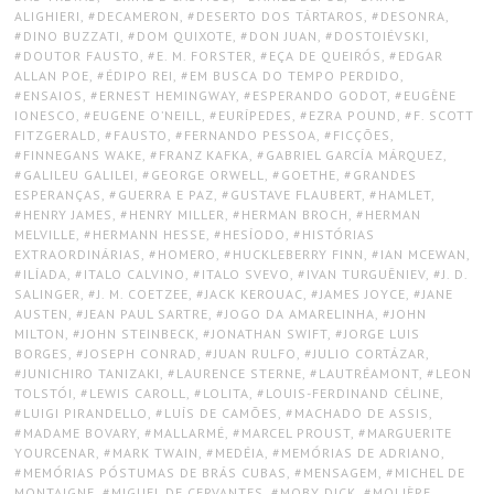
ALIGHIERI
,
DECAMERON
,
DESERTO DOS TÁRTAROS
,
DESONRA
,
DINO BUZZATI
,
DOM QUIXOTE
,
DON JUAN
,
DOSTOIÉVSKI
,
DOUTOR FAUSTO
,
E. M. FORSTER
,
EÇA DE QUEIRÓS
,
EDGAR
ALLAN POE
,
ÉDIPO REI
,
EM BUSCA DO TEMPO PERDIDO
,
ENSAIOS
,
ERNEST HEMINGWAY
,
ESPERANDO GODOT
,
EUGÈNE
IONESCO
,
EUGENE O’NEILL
,
EURÍPEDES
,
EZRA POUND
,
F. SCOTT
FITZGERALD
,
FAUSTO
,
FERNANDO PESSOA
,
FICÇÕES
,
FINNEGANS WAKE
,
FRANZ KAFKA
,
GABRIEL GARCÍA MÁRQUEZ
,
GALILEU GALILEI
,
GEORGE ORWELL
,
GOETHE
,
GRANDES
ESPERANÇAS
,
GUERRA E PAZ
,
GUSTAVE FLAUBERT
,
HAMLET
,
HENRY JAMES
,
HENRY MILLER
,
HERMAN BROCH
,
HERMAN
MELVILLE
,
HERMANN HESSE
,
HESÍODO
,
HISTÓRIAS
EXTRAORDINÁRIAS
,
HOMERO
,
HUCKLEBERRY FINN
,
IAN MCEWAN
,
ILÍADA
,
ITALO CALVINO
,
ITALO SVEVO
,
IVAN TURGUÊNIEV
,
J. D.
SALINGER
,
J. M. COETZEE
,
JACK KEROUAC
,
JAMES JOYCE
,
JANE
AUSTEN
,
JEAN PAUL SARTRE
,
JOGO DA AMARELINHA
,
JOHN
MILTON
,
JOHN STEINBECK
,
JONATHAN SWIFT
,
JORGE LUIS
BORGES
,
JOSEPH CONRAD
,
JUAN RULFO
,
JULIO CORTÁZAR
,
JUNICHIRO TANIZAKI
,
LAURENCE STERNE
,
LAUTRÉAMONT
,
LEON
TOLSTÓI
,
LEWIS CAROLL
,
LOLITA
,
LOUIS-FERDINAND CÉLINE
,
LUIGI PIRANDELLO
,
LUÍS DE CAMÕES
,
MACHADO DE ASSIS
,
MADAME BOVARY
,
MALLARMÉ
,
MARCEL PROUST
,
MARGUERITE
YOURCENAR
,
MARK TWAIN
,
MEDÉIA
,
MEMÓRIAS DE ADRIANO
,
MEMÓRIAS PÓSTUMAS DE BRÁS CUBAS
,
MENSAGEM
,
MICHEL DE
MONTAIGNE
,
MIGUEL DE CERVANTES
,
MOBY DICK
,
MOLIÈRE
,