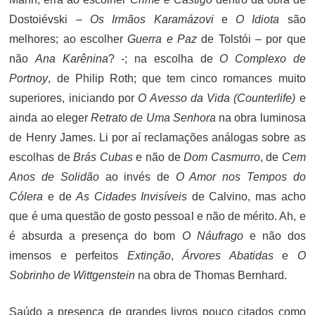
Dostoiévski –
Os Irmãos Karamázovi
e
O Idiota
são
melhores; ao escolher
Guerra e Paz
de Tolstói – por que
não
Ana Karênina
? -; na escolha de
O Complexo de
Portnoy
, de Philip Roth; que tem cinco romances muito
superiores, iniciando por
O Avesso da Vida (Counterlife)
e
ainda ao eleger
Retrato de Uma Senhora
na obra luminosa
de Henry James. Li por aí reclamações análogas sobre as
escolhas de
Brás Cubas
e não de
Dom Casmurro
, de
Cem
Anos de Solidão
ao invés de
O Amor nos Tempos do
Cólera
e de
As Cidades Invisíveis
de Calvino, mas acho
que é uma questão de gosto pessoal e não de mérito. Ah, e
é absurda a presença do bom
O Náufrago
e não dos
imensos e perfeitos
Extinção
,
Árvores Abatidas
e
O
Sobrinho de Wittgenstein
na obra de Thomas Bernhard.
Saúdo a presença de grandes livros pouco citados como