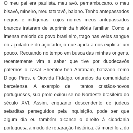
O meu pai era paulista, meu avô, pernambucano, o meu
bisavô, mineiro, meu tataravô, baiano. Tenho antepassados
negros e indígenas, cujos nomes meus antepassados
brancos trataram de suprimir da história familiar. Como a
imensa maioria do povo brasileiro, trago nas veias sangue
do açoitado e do açoitador, o que ajuda a nos explicar um
pouco. Recuando no tempo em busca das minhas origens,
recentemente vim a saber que tive por duodecavós
paternos o casal Shemtov ben Abraham, batizado como
Diogo Pires, e Orovida Fidalgo, oriundos da comunidade
barcelense. A exemplo de tantos cristãos-novos
portugueses, sua prole exilou-se no Nordeste brasileiro do
século XVI. Assim, enquanto descendente de judeus
sefarditas perseguidos pela Inquisição, pode ser que
algum dia eu também alcance o direito à cidadania
portuguesa a modo de reparação histórica. Já morei fora do