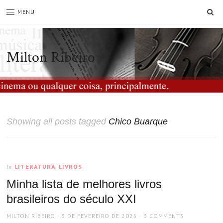
SE
MENU
Milton Ribeiro
Showing all posts tagged
Chico Buarque
LITERATURA
,
LIVROS
In
Minha lista de melhores livros
brasileiros do século XXI
AUTHOR
POSTED
MILTON RIBEIRO
3 DE FEVEREIRO DE 2025
3 COMMENTS