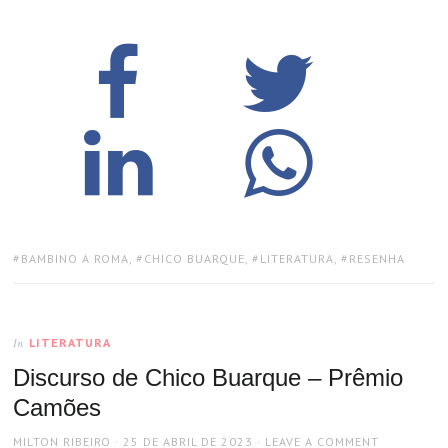
TAGS:
BAMBINO A ROMA
,
CHICO BUARQUE
,
LITERATURA
,
RESENHA
LITERATURA
In
Discurso de Chico Buarque – Prêmio
Camões
AUTHOR
POSTED
MILTON RIBEIRO
25 DE ABRIL DE 2023
LEAVE A COMMENT