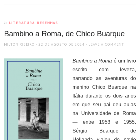
LITERATURA
,
RESENHAS
In
Bambino a Roma, de Chico Buarque
AUTHOR
POSTED
MILTON RIBEIRO
22 DE AGOSTO DE 2024
LEAVE A COMMENT
ON
Bambino a Roma
é um livro
escrito com leveza,
narrando as aventuras do
menino Chico Buarque na
Itália durante os dois anos
em que seu pai deu aulas
na Universidade de Roma
— entre 1953 e 1955.
Sérgio Buarque de
Hollanda viajou de navio