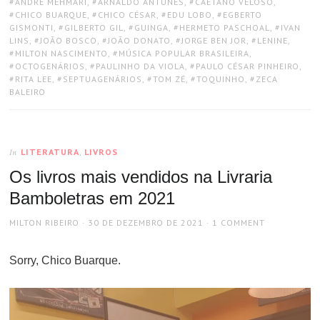
TAGS:
ANDRÉ MEHMARI
,
ARNALDO ANTUNES
,
CAETANO VELOSO
,
CHICO BUARQUE
,
CHICO CÉSAR
,
EDU LOBO
,
EGBERTO
GISMONTI
,
GILBERTO GIL
,
GUINGA
,
HERMETO PASCHOAL
,
IVAN
LINS
,
JOÃO BOSCO
,
JOÃO DONATO
,
JORGE BEN JOR
,
LENINE
,
MILTON NASCIMENTO
,
MÚSICA POPULAR BRASILEIRA
,
OCTOGENÁRIOS
,
PAULINHO DA VIOLA
,
PAULO CÉSAR PINHEIRO
,
RITA LEE
,
SEPTUAGENÁRIOS
,
TOM ZÉ
,
TOQUINHO
,
ZECA
BALEIRO
LITERATURA
,
LIVROS
In
Os livros mais vendidos na Livraria
Bamboletras em 2021
AUTHOR
POSTED
MILTON RIBEIRO
30 DE DEZEMBRO DE 2021
1 COMMENT
ON
Sorry, Chico Buarque.