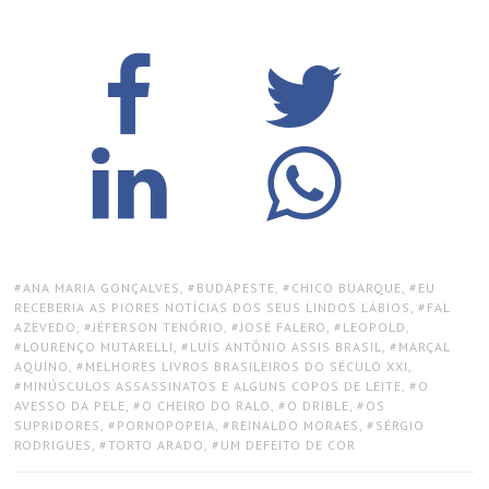
TAGS:
ANA MARIA GONÇALVES
,
BUDAPESTE
,
CHICO BUARQUE
,
EU
RECEBERIA AS PIORES NOTÍCIAS DOS SEUS LINDOS LÁBIOS
,
FAL
AZEVEDO
,
JÉFERSON TENÓRIO
,
JOSÉ FALERO
,
LEOPOLD
,
LOURENÇO MUTARELLI
,
LUÍS ANTÔNIO ASSIS BRASIL
,
MARÇAL
AQUINO
,
MELHORES LIVROS BRASILEIROS DO SÉCULO XXI
,
MINÚSCULOS ASSASSINATOS E ALGUNS COPOS DE LEITE
,
O
AVESSO DA PELE
,
O CHEIRO DO RALO
,
O DRIBLE
,
OS
SUPRIDORES
,
PORNOPOPEIA
,
REINALDO MORAES
,
SÉRGIO
RODRIGUES
,
TORTO ARADO
,
UM DEFEITO DE COR