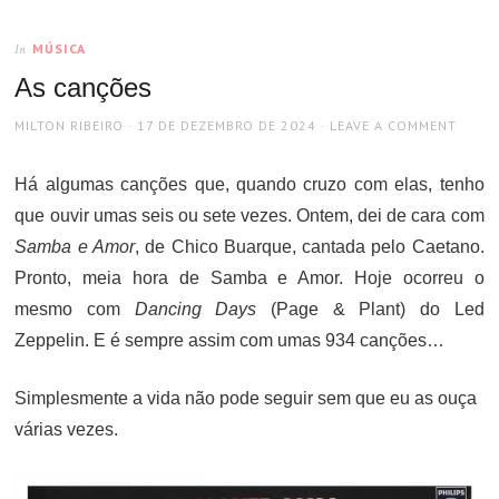
MÚSICA
In
As canções
AUTHOR
POSTED
MILTON RIBEIRO
17 DE DEZEMBRO DE 2024
LEAVE A COMMENT
ON
Há algumas canções que, quando cruzo com elas, tenho
que ouvir umas seis ou sete vezes. Ontem, dei de cara com
Samba e Amor
, de Chico Buarque, cantada pelo Caetano.
Pronto, meia hora de Samba e Amor. Hoje ocorreu o
mesmo com
Dancing Days
(Page & Plant) do Led
Zeppelin. E é sempre assim com umas 934 canções…
Simplesmente a vida não pode seguir sem que eu as ouça
várias vezes.