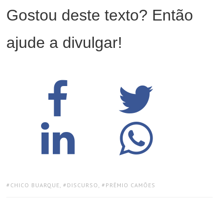
Gostou deste texto? Então
ajude a divulgar!
TAGS:
CHICO BUARQUE
,
DISCURSO
,
PRÊMIO CAMÕES