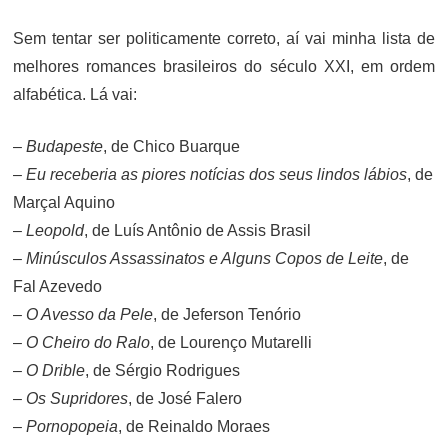
ON
Sem tentar ser politicamente correto, aí vai minha lista de
melhores romances brasileiros do século XXI, em ordem
alfabética. Lá vai:
–
Budapeste
, de Chico Buarque
–
Eu receberia as piores notícias dos seus lindos lábios
, de
Marçal Aquino
–
Leopold
, de Luís Antônio de Assis Brasil
–
Minúsculos Assassinatos e Alguns Copos de Leite
, de
Fal Azevedo
–
O Avesso da Pele
, de Jeferson Tenório
–
O Cheiro do Ralo
, de Lourenço Mutarelli
–
O Drible
, de Sérgio Rodrigues
–
Os Supridores
, de José Falero
–
Pornopopeia
, de Reinaldo Moraes