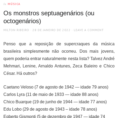
MÚSICA
In
Os monstros septuagenários (ou
octogenários)
AUTHOR
POSTED
MILTON RIBEIRO
28 DE JANEIRO DE 2022
LEAVE A COMMENT
ON
Penso que a reposição de supercraques da música
brasileira simplesmente não ocorreu. Dos mais jovens,
quem poderia entrar naturalmente nesta lista? Talvez André
Mehmari, Lenine, Arnaldo Antunes, Zeca Baleiro e Chico
César. Há outros?
Caetano Veloso (7 de agosto de 1942 — idade 79 anos)
Carlos Lyra (11 de maio de 1933 — idade 88 anos)
Chico Buarque (19 de junho de 1944 — idade 77 anos)
Edu Lobo (29 de agosto de 1943 – idade 78 anos)
Egberto Gismonti (5 de dezembro de 1947 — idade 74