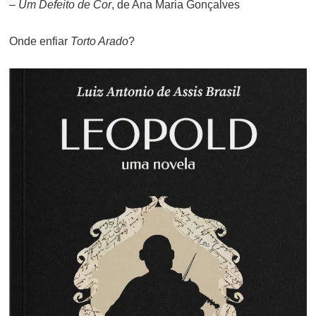
–
Um Defeito de Cor
, de Ana Maria Gonçalves
Onde enfiar
Torto Arado
?