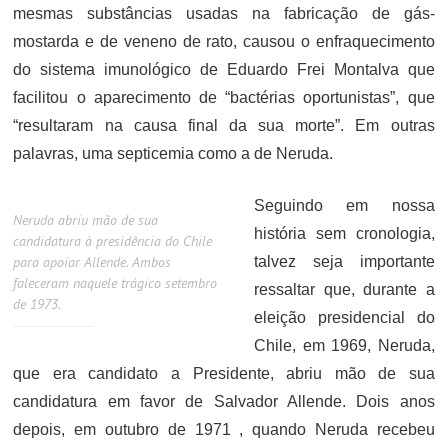
mesmas substâncias usadas na fabricação de gás-
mostarda e de veneno de rato, causou o enfraquecimento
do sistema imunológico de Eduardo Frei Montalva que
facilitou o aparecimento de “bactérias oportunistas”, que
“resultaram na causa final da sua morte”. Em outras
palavras, uma septicemia como a de Neruda.
Seguindo em nossa
Neruda abriu mão de sua
história sem cronologia,
candidatura à presidência do Chile
para apoiar Allende. Ambos
talvez seja importante
faleceram naquele trágico setembro
ressaltar que, durante a
de 1973.
eleição presidencial do
Chile, em 1969, Neruda,
que era candidato a Presidente, abriu mão de sua
candidatura em favor de Salvador Allende. Dois anos
depois, em outubro de 1971 , quando Neruda recebeu