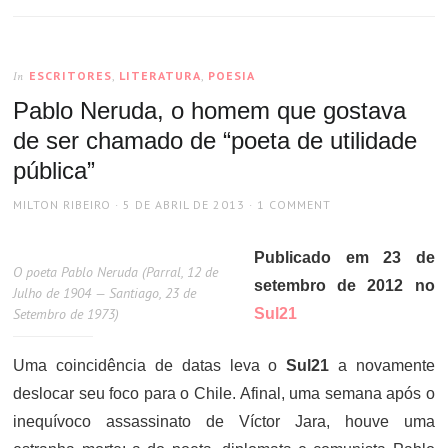
ESCRITORES
,
LITERATURA
,
POESIA
In
Pablo Neruda, o homem que gostava
de ser chamado de “poeta de utilidade
pública”
AUTHOR
POSTED
MILTON RIBEIRO
5 DE ABRIL DE 2013
1 COMMENT
ON
Publicado em 23 de
O poeta Pablo Neruda (Parral, 12 de
setembro de 2012 no
Julho de 1904 — Santiago, 23 de
Setembro de 1973)
Sul21
Uma coincidência de datas leva o
Sul21
a novamente
deslocar seu foco para o Chile. Afinal, uma semana após o
inequívoco assassinato de Víctor Jara, houve uma