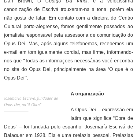
Dan Brown,
O Código Da Vinci
, e a velocíssima
canonização de Escrivá trouxeram-na à tona, porém ela
não gosta de falar. Em contato com a diretora do Centro
Cultural porto-alegrense, fomos gentilmente passados ao
jornalista responsável pela assessoria de comunicação do
Opus Dei. Mas, após alguns telefonemas, recebemos um
e-mail em tom igualmente cordial, mas firme, informando-
nos que “Todas as informações necessárias você encontra
no site do Opus Dei, principalmente na área ‘O que é o
Opus Dei'”.
A organização
Josemaria Escrivá, fundador do
Opus Dei, ou “A Obra”
A Opus Dei – expressão em
latim que significa “Obra de
Deus” – foi fundada pelo espanhol Josemaría Escrivá de
Balaguer em 1928. Ela é uma prelazia pessoal. Prelazias