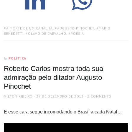
TAGS:
À MORTE DE UM CANALHA
,
AUGUSTO PINOCHET
,
MARIO
BENEDETTI
,
OLAVO DE CARVALHO
,
POESIA
POLÍTICA
In
Roberto Carlos mostra toda sua
admiração pelo ditador Augusto
Pinochet
AUTHOR
POSTED
MILTON RIBEIRO
27 DE DEZEMBRO DE 2013
2 COMMENTS
ON
E esse cara segue incomodando o Brasil a cada Natal…