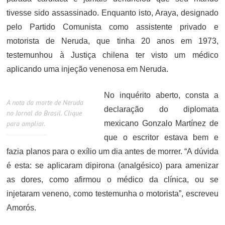
tivesse sido assassinado. Enquanto isto, Araya, designado
pelo Partido Comunista como assistente privado e
motorista de Neruda, que tinha 20 anos em 1973,
testemunhou à Justiça chilena ter visto um médico
aplicando uma injeção venenosa em Neruda.
No inquérito aberto, consta a
A nota da morte de Neruda
declaração do diplomata
no Jornal do Brasil. Clique
para ampliar.
mexicano Gonzalo Martínez de
que o escritor estava bem e
fazia planos para o exílio um dia antes de morrer. “A dúvida
é esta: se aplicaram dipirona (analgésico) para amenizar
as dores, como afirmou o médico da clínica, ou se
injetaram veneno, como testemunha o motorista”, escreveu
Amorós.