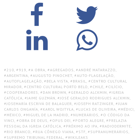
TAGS:
210
,
919
,
A OBRA
,
AGREGADOS
,
ANDRÉ MATARAZZO
,
ARGENTINA
,
AUGUSTO PINOCHET
,
AUTO-FLAGELAÇÃO
,
AUTOFLAGELAÇÃO
,
BELA VISTA
,
BRASIL
,
CENTRO CULTURAL
MIRADOR
,
CENTRO CULTURAL PORTO BELO
,
CHILE
,
CILÍCIO
,
COOPERADORES
,
DAN BROWN
,
GERALDO ALCKMIN
,
IGREJA
CATÓLICA
,
JAIME GUZMÁN
,
JOSÉ GERALDO RODRIGUES ALCKMIN
,
JOSEMARÍA ESCRIVÁ DE BALAGUER
,
JOSEPH RATZINGER
,
JUAN
CARLOS ONGANÍA
,
KAROL WOJTYŁA
,
LUCAS DE OLIVEIRA
,
MÉDICI
,
MÉXICO
,
MIGUEL DE LA MADRID
,
NUMERÁRIOS
,
O CÓDIGO DA
VINCI
,
OBRA DE DEUS
,
OPUS DEI
,
PORTO ALEGRE
,
PRELAZIA
PESSOAL DA IGREJA CATÓLICA
,
PRÓXIMO AO IPA
,
RADIODERMITE
,
RIO BRANCO
,
RUA CÔNEGO VIANA
,
STF
,
SUPRANUMERÁRIOS
,
SUPREMO TRIBUNAL FEDERAL
,
WIKILEAKS