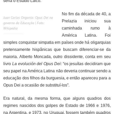
seria o Estado Laico.
No fim da década de 40, a
Juan Carlos Onganía: Opus Dei no
Prelazia iniciou sua
governo da Educação | Foto:
Wikipedia
caminhada rumo à
América Latina. Foi
simples conquistar simpatia em países onde há oligarquias
pretensamente hispânicas que buscam diferenciar-se da
maioria. Alberto Moncada, outro dissidente, conta em seu
livro
La evolución del Opus Dei
: “os jesuítas decidiram que
seu papel na América Latina não deveria continuar sendo a
educação dos filhos da burguesia, e então apareceu para a
Opus Dei a ocasião de substituí-los”.
Era natural, da mesma forma, que alguns quadros dos
regimes nascidos dos golpes de Estado de 1966 e 1976,
na Argentina, e 1973, no Uruguai, fossem também quadros