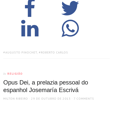
TAGS:
AUGUSTO PINOCHET
,
ROBERTO CARLOS
RELIGIÃO
In
Opus Dei, a prelazia pessoal do
espanhol Josemaría Escrivá
AUTHOR
POSTED
MILTON RIBEIRO
29 DE OUTUBRO DE 2013
7 COMMENTS
ON