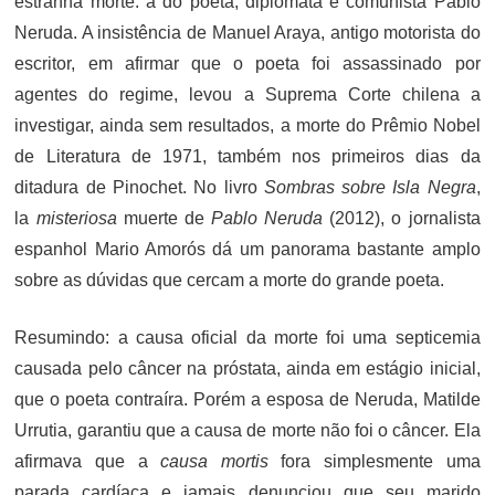
estranha morte: a do poeta, diplomata e comunista Pablo
Neruda. A insistência de Manuel Araya, antigo motorista do
escritor, em afirmar que o poeta foi assassinado por
agentes do regime, levou a Suprema Corte chilena a
investigar, ainda sem resultados, a morte do Prêmio Nobel
de Literatura de 1971, também nos primeiros dias da
ditadura de Pinochet. No livro
Sombras sobre Isla Negra
,
la
misteriosa
muerte de
Pablo Neruda
(2012), o jornalista
espanhol Mario Amorós dá um panorama bastante amplo
sobre as dúvidas que cercam a morte do grande poeta.
Resumindo: a causa oficial da morte foi uma septicemia
causada pelo câncer na próstata, ainda em estágio inicial,
que o poeta contraíra. Porém a esposa de Neruda, Matilde
Urrutia, garantiu que a causa de morte não foi o câncer. Ela
afirmava que a
causa mortis
fora simplesmente uma
parada cardíaca e jamais denunciou que seu marido