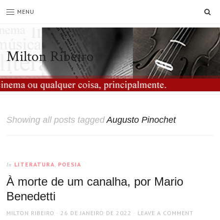
SE
MENU
Milton Ribeiro
Showing all posts tagged
Augusto Pinochet
LITERATURA
,
POESIA
In
À morte de um canalha, por Mario
Benedetti
AUTHOR
POSTED
MILTON RIBEIRO
26 DE JANEIRO DE 2022
LEAVE A COMMENT