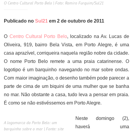
O Centro Cultural Porto Belo | Foto: Ramiro Furquim/Sul21
Publicado no
Sul21
em 2 de outubro de 2011
O
Centro Cultural Porto Belo
, localizado na Av. Lucas de
Oliveira, 919, bairro Bela Vista, em Porto Alegre, é uma
casa aprazível, corriqueira naquela região nobre da cidade.
O nome Porto Belo remete a uma praia catarinense. O
logotipo é um barquinho navegando no mar sobre ondas.
Com maior imaginação, o desenho também pode parecer a
parte de cima de um biquini de uma mulher que se banha
no mar. Não obstante a casa, tudo leva a pensar em praia.
É como se não estivéssemos em Porto Alegre.
Neste domingo (2),
A logomarca da Porto Belo: um
haverá uma
barquinho sobre o mar | Fonte: site