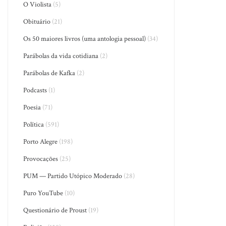
O Violista
(5)
Obituário
(21)
Os 50 maiores livros (uma antologia pessoal)
(34)
Parábolas da vida cotidiana
(2)
Parábolas de Kafka
(2)
Podcasts
(1)
Poesia
(71)
Política
(591)
Porto Alegre
(198)
Provocações
(25)
PUM — Partido Utópico Moderado
(28)
Puro YouTube
(10)
Questionário de Proust
(19)