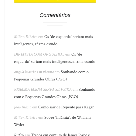
Comentários
Milton Ribeiro
em
Os “de esquerda” seriam mais
inteligentes, afirma estudo
DIREITSTA COM ORGULHO...
em
Os “de
esquerda” seriam mais inteligentes, afirma estudo
angela beatriz s m vianna
em
Sonhando com o
Pequenas Grandes Obras (PGO)
JOSELMA ELENA SERPA SILVEIRA
em
Sonhando
com o Pequenas Grandes Obras (PGO)
João Inácio
em
Como sair de Repente para Kagar
Milton Ribeiro
em
Sobre “Infâmia”, de William
Wyler
Rafael
em
Traços em comum de James Joyce e