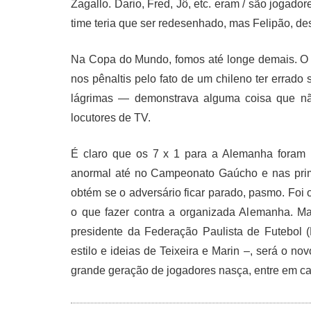
Zagallo. Dario, Fred, Jô, etc. eram / são joga
time teria que ser redesenhado, mas Felipão, de
Na Copa do Mundo, fomos até longe demais. O C
nos pênaltis pelo fato de um chileno ter errad
lágrimas — demonstrava alguma coisa que nã
locutores de TV.
É claro que os 7 x 1 para a Alemanha foram 
anormal até no Campeonato Gaúcho e nas prime
obtém se o adversário ficar parado, pasmo. Fo
o que fazer contra a organizada Alemanha. Mas 
presidente da Federação Paulista de Futebo
estilo e ideias de Teixeira e Marin –, será o 
grande geração de jogadores nasça, entre em c