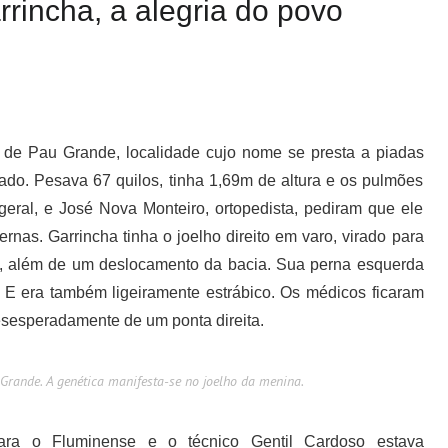
rincha, a alegria do povo
de Pau Grande, localidade cujo nome se presta a piadas
ado. Pesava 67 quilos, tinha 1,69m de altura e os pulmões
geral, e José Nova Monteiro, ortopedista, pediram que ele
nas. Garrincha tinha o joelho direito em varo, virado para
ra, além de um deslocamento da bacia. Sua perna esquerda
. E era também ligeiramente estrábico. Os médicos ficaram
esesperadamente de um ponta direita.
rande. A genética manifesta-se no joelho da menina.
ara o Fluminense e o técnico Gentil Cardoso estava