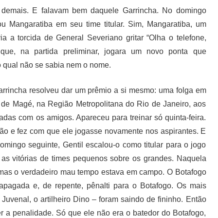
s demais. E falavam bem daquele Garrincha. No domingo
lou Mangaratiba em seu time titular. Sim, Mangaratiba, um
 a torcida de General Severiano gritar “Olha o telefone,
que, na partida preliminar, jogara um novo ponta que
o qual não se sabia nem o nome.
arrincha resolveu dar um prêmio a si mesmo: uma folga em
o de Magé, na Região Metropolitana do Rio de Janeiro, aos
adas com os amigos. Apareceu para treinar só quinta-feira.
ção e fez com que ele jogasse novamente nos aspirantes. E
mingo seguinte, Gentil escalou-o como titular para o jogo
 as vitórias de times pequenos sobre os grandes. Naquela
, mas o verdadeiro mau tempo estava em campo. O Botafogo
 apagada e, de repente, pênalti para o Botafogo. Os mais
Juvenal, o artilheiro Dino – foram saindo de fininho. Então
r a penalidade. Só que ele não era o batedor do Botafogo,