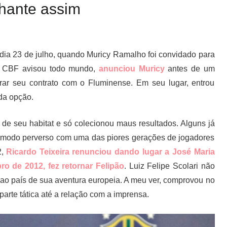
lhante assim
ia 23 de julho, quando Muricy Ramalho foi convidado para
 A CBF avisou todo mundo,
anunciou Muricy
antes de um
nrar seu contrato com o Fluminense. Em seu lugar, entrou
da opção.
de seu habitat e só colecionou maus resultados. Alguns já
de modo perverso com uma das piores gerações de jogadores
2,
Ricardo Teixeira renunciou dando lugar a José Maria
o de 2012, fez retornar Felipão
. Luiz Felipe Scolari não
 ao país de sua aventura europeia. A meu ver, comprovou no
arte tática até a relação com a imprensa.