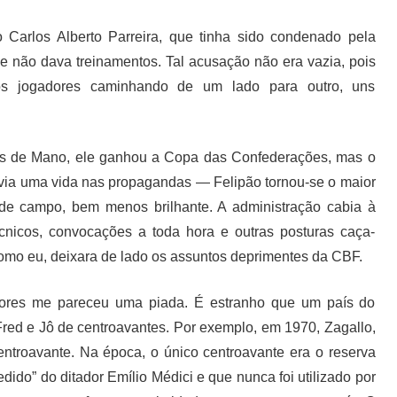
 Carlos Alberto Parreira, que tinha sido condenado pela
le não dava treinamentos. Tal acusação não era vazia, pois
dos jogadores caminhando de um lado para outro, uns
os de Mano, ele ganhou a Copa das Confederações, mas o
via uma vida nas propagandas — Felipão tornou-se o maior
de campo, bem menos brilhante. A administração cabia à
cnicos, convocações a toda hora e outras posturas caça-
como eu, deixara de lado os assuntos deprimentes da CBF.
ores me pareceu uma piada. É estranho que um país do
red e Jô de centroavantes. Por exemplo, em 1970, Zagallo,
ntroavante. Na época, o único centroavante era o reserva
ido” do ditador Emílio Médici e que nunca foi utilizado por