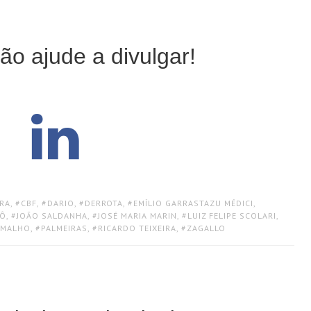
ão ajude a divulgar!
IRA
,
CBF
,
DARIO
,
DERROTA
,
EMÍLIO GARRASTAZU MÉDICI
,
JÔ
,
JOÃO SALDANHA
,
JOSÉ MARIA MARIN
,
LUIZ FELIPE SCOLARI
,
AMALHO
,
PALMEIRAS
,
RICARDO TEIXEIRA
,
ZAGALLO