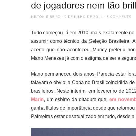
de jogadores nem tão bri
AUTHOR
POSTED
MILTON RIBEIRO
9 DE JULHO DE 2014
3 COMMENTS
ON
Tudo começou lá em 2010, mais exatamente no d
assumir como técnico da Seleção Brasileira.
acerto que não aconteceu. Muricy preferiu ho
Mano Menezes já com o estigma de ser a segun
Mano permaneceu dois anos. Parecia estar fora 
falavam o óbvio: a Copa no Brasil coincidiria 
brasileiros. Neste ínterim, em fevereriro de 201
Marin
, um esbirro da ditadura que,
em novembr
ganha títulos de importância desde que retornou
Palmeiras estar desatualizado em tudo, desde a p