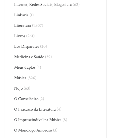
Internet, Redes Sociais, Blogosfera
(62)
Linkaria
(1)
Literatura
(1.307)
Livros
(261)
Los Disparates
(20)
Medicina e Saúde
(29)
Meus duplos
(4)
Música
(826)
Nojo
(63)
O Conselheiro
(2)
O Fracasso da Literatura
(4)
O Imprescindível na Música
(8)
O Monólogo Amoroso
(3)