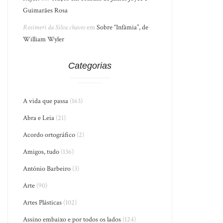
Guimarães Rosa
Rosimeri da Silva chaves
em
Sobre “Infâmia”, de
William Wyler
Categorias
A vida que passa
(163)
Abra e Leia
(21)
Acordo ortográfico
(2)
Amigos, tudo
(136)
António Barbeiro
(3)
Arte
(90)
Artes Plásticas
(102)
Assino embaixo e por todos os lados
(124)