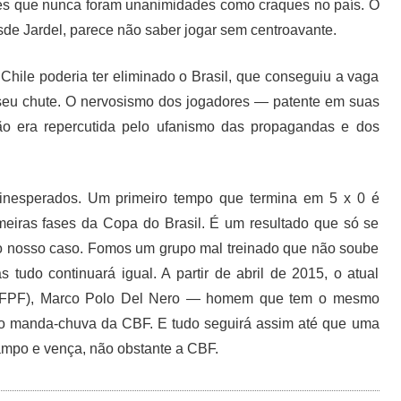
dores que nunca foram unanimidades como craques no país. O
sde Jardel, parece não saber jogar sem centroavante.
hile poderia ter eliminado o Brasil, que conseguiu a vaga
o seu chute. O nervosismo dos jogadores — patente em suas
o era repercutida pelo ufanismo das propagandas e dos
inesperados. Um primeiro tempo que termina em 5 x 0 é
iras fases da Copa do Brasil. É um resultado que só se
i o nosso caso. Fomos um grupo mal treinado que não soube
tudo continuará igual. A partir de abril de 2015, o atual
l (FPF), Marco Polo Del Nero — homem que tem o mesmo
novo manda-chuva da CBF. E tudo seguirá assim até que uma
ampo e vença, não obstante a CBF.