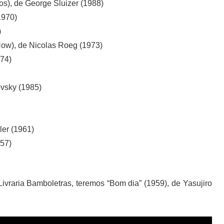
s), de George Sluizer (1988)
1970)
)
ow), de Nicolas Roeg (1973)
974)
ovsky (1985)
ler (1961)
957)
Livraria Bamboletras, teremos “Bom dia” (1959), de Yasujiro