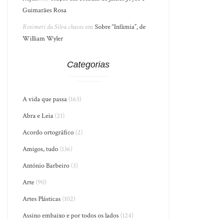
Guimarães Rosa
Rosimeri da Silva chaves
em
Sobre “Infâmia”, de
William Wyler
Categorias
A vida que passa
(163)
Abra e Leia
(21)
Acordo ortográfico
(2)
Amigos, tudo
(136)
António Barbeiro
(3)
Arte
(90)
Artes Plásticas
(102)
Assino embaixo e por todos os lados
(124)