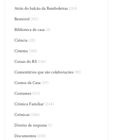
Atrás do balcão da Bamboletras
(124)
Besteirol
(315)
Biblioteca de casa
(4)
Ciência
(20)
Cinema
(310)
Coisas do RS
(136)
Comentários que são colaborações
(10)
Contos da Casa
(29)
Costumes
(115)
Crônica Familiar
(244)
Crônicas
(206)
Direito de resposta
(1)
Documentos
(158)