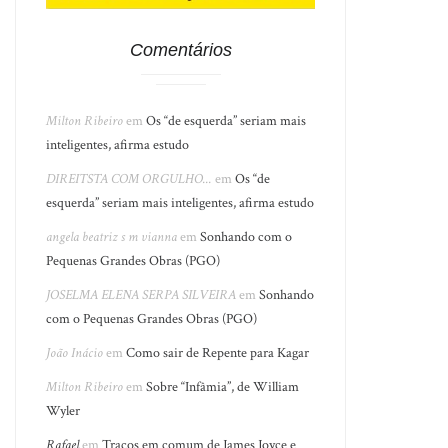
Comentários
Milton Ribeiro
em
Os “de esquerda” seriam mais
inteligentes, afirma estudo
DIREITSTA COM ORGULHO...
em
Os “de
esquerda” seriam mais inteligentes, afirma estudo
angela beatriz s m vianna
em
Sonhando com o
Pequenas Grandes Obras (PGO)
JOSELMA ELENA SERPA SILVEIRA
em
Sonhando
com o Pequenas Grandes Obras (PGO)
João Inácio
em
Como sair de Repente para Kagar
Milton Ribeiro
em
Sobre “Infâmia”, de William
Wyler
Rafael
em
Traços em comum de James Joyce e