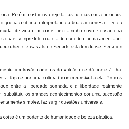
época. Porém, costumava rejeitar as normas convencionais:
em queria continuar interpretando a boa camponesa. E virou
 mudar de vida e percorrer um caminho novo e ousado na
a os quais sempre lutou na era de ouro do cinema americano.
ni e recebeu ofensas até no Senado estadunidense. Seria um
lmente um trovão como os do vulcão que dá nome à ilha.
edra, fogo e por uma cultura incompreensível a ela. Poucos
oque entre a liberdade sonhada e a liberdade realmente
ni substituiu os grandes acontecimentos por uma sucessão
entemente simples, faz surgir questões universais.
e a coisa é um portento de humanidade e beleza plástica.