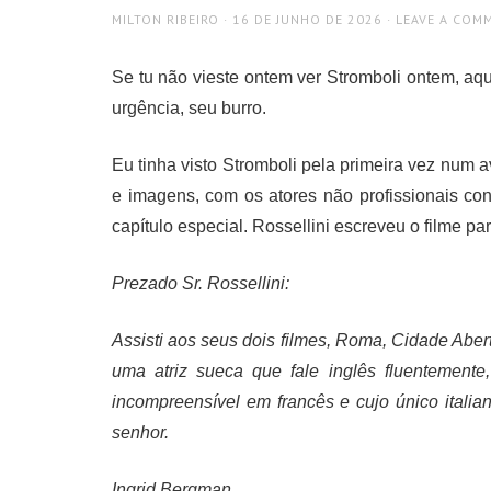
AUTHOR
POSTED
MILTON RIBEIRO
16 DE JUNHO DE 2026
LEAVE A COM
ON
Se tu não vieste ontem ver Stromboli ontem, aqu
urgência, seu burro.
Eu tinha visto Stromboli pela primeira vez num 
e imagens, com os atores não profissionais co
capítulo especial. Rossellini escreveu o filme pa
Prezado Sr. Rossellini:
Assisti aos seus dois filmes, Roma, Cidade Abert
uma atriz sueca que fale inglês fluentement
incompreensível em francês e cujo único italian
senhor.
Ingrid Bergman