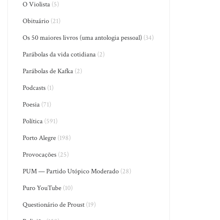
O Violista
(5)
Obituário
(21)
Os 50 maiores livros (uma antologia pessoal)
(34)
Parábolas da vida cotidiana
(2)
Parábolas de Kafka
(2)
Podcasts
(1)
Poesia
(71)
Política
(591)
Porto Alegre
(198)
Provocações
(25)
PUM — Partido Utópico Moderado
(28)
Puro YouTube
(10)
Questionário de Proust
(19)