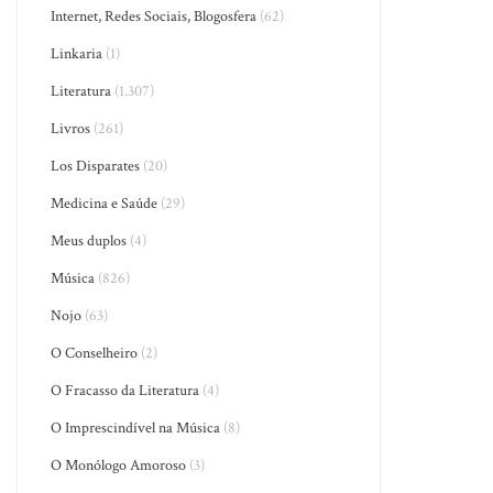
Internet, Redes Sociais, Blogosfera
(62)
Linkaria
(1)
Literatura
(1.307)
Livros
(261)
Los Disparates
(20)
Medicina e Saúde
(29)
Meus duplos
(4)
Música
(826)
Nojo
(63)
O Conselheiro
(2)
O Fracasso da Literatura
(4)
O Imprescindível na Música
(8)
O Monólogo Amoroso
(3)