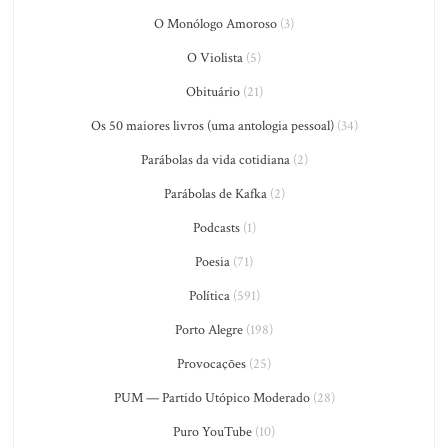
O Monólogo Amoroso
(3)
O Violista
(5)
Obituário
(21)
Os 50 maiores livros (uma antologia pessoal)
(34)
Parábolas da vida cotidiana
(2)
Parábolas de Kafka
(2)
Podcasts
(1)
Poesia
(71)
Política
(591)
Porto Alegre
(198)
Provocações
(25)
PUM — Partido Utópico Moderado
(28)
Puro YouTube
(10)