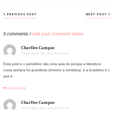
Navegação
PREVIOUS POST
NEXT POST
de
Post
5 comments /
Add your comment below
Charlles Campos
disse:
30 DE MAIO DE 2016 ÀS 15:44
Esse post e o penúltimo são uma aula do porque a literatura
russa sempre foi grandiosa (mesmo a soviética), e a brasileira é o
que é.
RESPONDER
Charlles Campos
disse:
30 DE MAIO DE 2016 ÀS 15:54