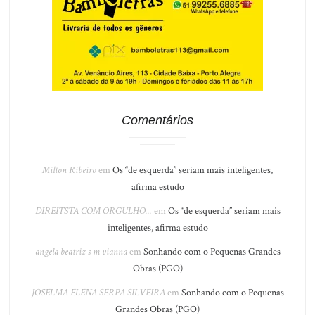
Comentários
Milton Ribeiro
em
Os “de esquerda” seriam mais inteligentes,
afirma estudo
DIREITSTA COM ORGULHO...
em
Os “de esquerda” seriam mais
inteligentes, afirma estudo
angela beatriz s m vianna
em
Sonhando com o Pequenas Grandes
Obras (PGO)
JOSELMA ELENA SERPA SILVEIRA
em
Sonhando com o Pequenas
Grandes Obras (PGO)