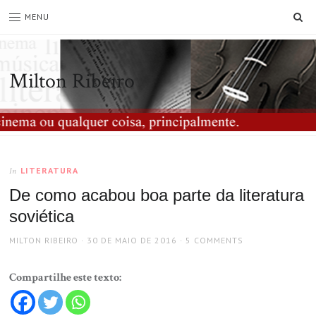
SE
MENU
Milton Ribeiro
LITERATURA
In
De como acabou boa parte da literatura
soviética
AUTHOR
POSTED
MILTON RIBEIRO
30 DE MAIO DE 2016
5 COMMENTS
ON
Compartilhe este texto: