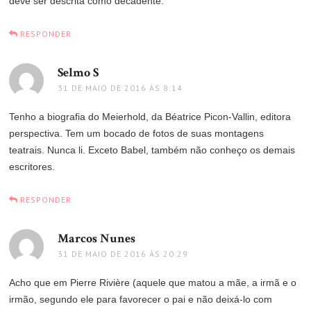
deve ser descrita como decadente.
RESPONDER
Selmo S
disse:
31 DE MAIO DE 2016 ÀS 8:14
Tenho a biografia do Meierhold, da Béatrice Picon-Vallin, editora
perspectiva. Tem um bocado de fotos de suas montagens
teatrais. Nunca li. Exceto Babel, também não conheço os demais
escritores.
RESPONDER
Marcos Nunes
disse:
31 DE MAIO DE 2016 ÀS 20:29
Acho que em Pierre Rivière (aquele que matou a mãe, a irmã e o
irmão, segundo ele para favorecer o pai e não deixá-lo com