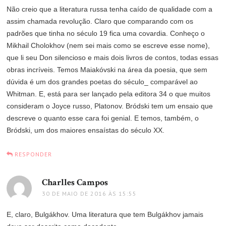
Não creio que a literatura russa tenha caído de qualidade com a
assim chamada revolução. Claro que comparando com os
padrões que tinha no século 19 fica uma covardia. Conheço o
Mikhail Cholokhov (nem sei mais como se escreve esse nome),
que li seu Don silencioso e mais dois livros de contos, todas essas
obras incríveis. Temos Maiakóvski na área da poesia, que sem
dúvida é um dos grandes poetas do século_ comparável ao
Whitman. E, está para ser lançado pela editora 34 o que muitos
consideram o Joyce russo, Platonov. Bródski tem um ensaio que
descreve o quanto esse cara foi genial. E temos, também, o
Bródski, um dos maiores ensaístas do século XX.
RESPONDER
Charlles Campos
disse:
30 DE MAIO DE 2016 ÀS 15:55
E, claro, Bulgákhov. Uma literatura que tem Bulgákhov jamais