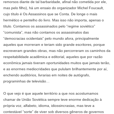
remorsos diante de tal barbaridade, afinal não cometida por ele,
mas pelo filho), há um ensaio do organizador Michel Foucault,
cujo título é Os Assassinos que se Conta. De longe o mais
hermético e pentelho do livro. Mas isso não importa, apenas o
título. Contamos os assassinados pelo “regime soviético”
“comunista”, mas não contamos os assassinatos das
“democracias ocidentais” pelo mundo afora, principalmente
aqueles que morreram e teriam sido grande escritores, porque
escreveram grandes obras, mas não percorreram os caminhos da
respeitabilidade acadêmica e editorial, aqueles que por razão
econômica jamais tiveram oportunidades muitos que jamais terão,
e as enormes mediocridades que pululam brilhantemente por aí,
enchendo auditórios, livrarias em noites de autógrafo,
programinhas de televisão…
O que vejo é que aquele território a que nos acostumamos
chamar de União Soviética sempre teve enorme dedicação à
própria voz, alfabeto, idioma, idiossincrasias, mas teve a
contestável “sorte” de viver sob diversos gêneros de governos