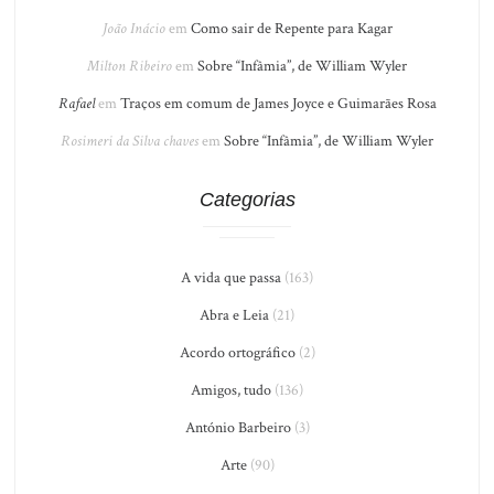
João Inácio
em
Como sair de Repente para Kagar
Milton Ribeiro
em
Sobre “Infâmia”, de William Wyler
Rafael
em
Traços em comum de James Joyce e Guimarães Rosa
Rosimeri da Silva chaves
em
Sobre “Infâmia”, de William Wyler
Categorias
A vida que passa
(163)
Abra e Leia
(21)
Acordo ortográfico
(2)
Amigos, tudo
(136)
António Barbeiro
(3)
Arte
(90)