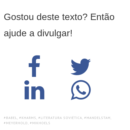
Gostou deste texto? Então
ajude a divulgar!
TAGS:
BABEL
,
KHARMS
,
LITERATURA SOVIÉTICA
,
MANDELSTAM
,
MEYERHOLD
,
MIKHOELS