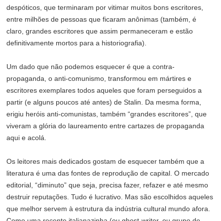
despóticos, que terminaram por vitimar muitos bons escritores,
entre milhões de pessoas que ficaram anônimas (também, é
claro, grandes escritores que assim permaneceram e estão
definitivamente mortos para a historiografia).
Um dado que não podemos esquecer é que a contra-
propaganda, o anti-comunismo, transformou em mártires e
escritores exemplares todos aqueles que foram perseguidos a
partir (e alguns poucos até antes) de Stalin. Da mesma forma,
erigiu heróis anti-comunistas, também “grandes escritores”, que
viveram a glória do laureamento entre cartazes de propaganda
aqui e acolá.
Os leitores mais dedicados gostam de esquecer também que a
literatura é uma das fontes de reprodução de capital. O mercado
editorial, “diminuto” que seja, precisa fazer, refazer e até mesmo
destruir reputações. Tudo é lucrativo. Mas são escolhidos aqueles
que melhor servem à estrutura da indústria cultural mundo afora.
Como uma recente italianazinha (ou ghost-writer, ou grupo de