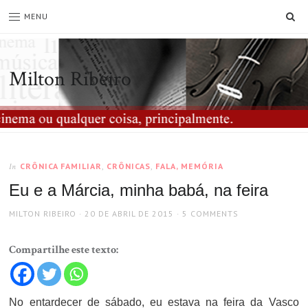
SE
MENU
Milton Ribeiro
CRÔNICA FAMILIAR
,
CRÔNICAS
,
FALA, MEMÓRIA
In
Eu e a Márcia, minha babá, na feira
AUTHOR
POSTED
MILTON RIBEIRO
20 DE ABRIL DE 2015
5 COMMENTS
ON
Compartilhe este texto:
No entardecer de sábado, eu estava na feira da Vasco