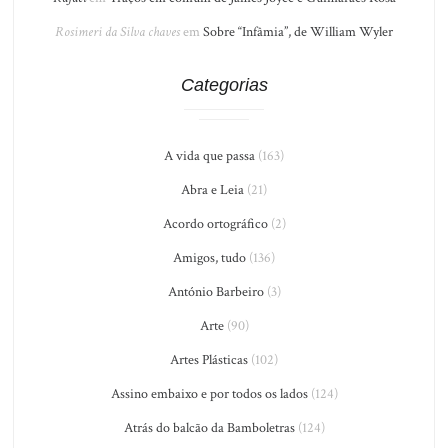
Rosimeri da Silva chaves
em
Sobre “Infâmia”, de William Wyler
Categorias
A vida que passa
(163)
Abra e Leia
(21)
Acordo ortográfico
(2)
Amigos, tudo
(136)
António Barbeiro
(3)
Arte
(90)
Artes Plásticas
(102)
Assino embaixo e por todos os lados
(124)
Atrás do balcão da Bamboletras
(124)