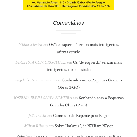
Comentários
Milton Ribeiro
em
Os “de esquerda” seriam mais inteligentes,
afirma estudo
DIREITSTA COM ORGULHO...
em
Os “de esquerda” seriam mais
inteligentes, afirma estudo
angela beatriz s m vianna
em
Sonhando com o Pequenas Grandes
Obras (PGO)
JOSELMA ELENA SERPA SILVEIRA
em
Sonhando com o Pequenas
Grandes Obras (PGO)
João Inácio
em
Como sair de Repente para Kagar
Milton Ribeiro
em
Sobre “Infâmia”, de William Wyler
Rafael
em
Traços em comum de James Joyce e Guimarães Rosa