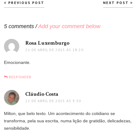
Navegação
PREVIOUS POST
NEXT POST
de
Post
5 comments /
Add your comment below
Rosa Luxemburgo
disse:
21 DE ABRIL DE 2015 ÀS 18:20
Emocionante.
RESPONDER
Cláudio Costa
disse:
22 DE ABRIL DE 2015 ÀS 9:30
Milton, que belo texto. Um acontecimento do cotidiano se
transforma, pela sua escrita, numa lição de gratidão, delicadezas,
sensibilidade.