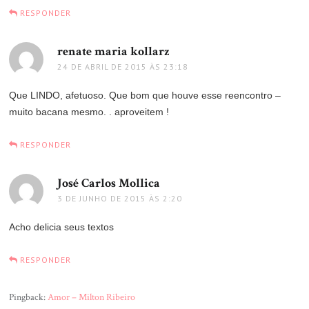
RESPONDER
renate maria kollarz
disse:
24 DE ABRIL DE 2015 ÀS 23:18
Que LINDO, afetuoso. Que bom que houve esse reencontro –
muito bacana mesmo. . aproveitem !
RESPONDER
José Carlos Mollica
disse:
3 DE JUNHO DE 2015 ÀS 2:20
Acho delicia seus textos
RESPONDER
Pingback:
Amor – Milton Ribeiro