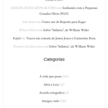
JOSELMA ELENA SERPA SILVEIRA
em
Sonhando com o Pequenas
Grandes Obras (PGO)
João Inácio
em
Como sair de Repente para Kagar
Milton Ribeiro
em
Sobre “Infâmia”, de William Wyler
Rafael
em
Traços em comum de James Joyce e Guimarães Rosa
Rosimeri da Silva chaves
em
Sobre “Infâmia”, de William Wyler
Categorias
A vida que passa
(163)
Abra e Leia
(21)
Acordo ortográfico
(2)
Amigos, tudo
(136)