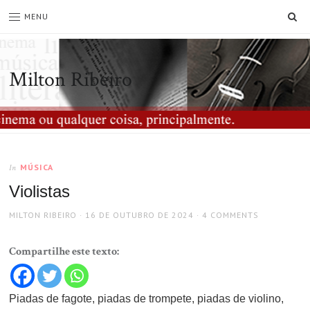
SE
MENU
Milton Ribeiro
MÚSICA
In
Violistas
AUTHOR
POSTED
MILTON RIBEIRO
16 DE OUTUBRO DE 2024
4 COMMENTS
ON
Compartilhe este texto:
Piadas de fagote, piadas de trompete, piadas de violino,