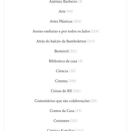
António Barbeiro
(3)
Arte
(90)
Artes Plásticas
(102)
Assino embaixo e por todos os lados
(124)
Atrás do balcão da Bamboletras
(124)
Besteirol
(315)
Biblioteca de casa
(4)
Ciência
(20)
Cinema
(310)
Coisas do RS
(136)
Comentários que são colaborações
(10)
Contos da Casa
(29)
Costumes
(115)
Crônica Familiar
(244)