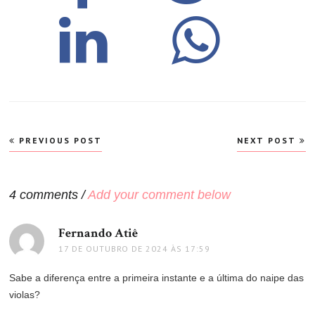
Navegação
PREVIOUS POST
NEXT POST
de
Post
4 comments /
Add your comment below
Fernando Atiê
disse:
17 DE OUTUBRO DE 2024 ÀS 17:59
Sabe a diferença entre a primeira instante e a última do naipe das
violas?