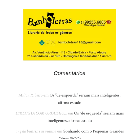
Comentários
Milton Ribeiro
em
Os “de esquerda” seriam mais inteligentes,
afirma estudo
DIREITSTA COM ORGULHO...
em
Os “de esquerda” seriam mais
inteligentes, afirma estudo
angela beatriz s m vianna
em
Sonhando com o Pequenas Grandes
Obras (PGO)