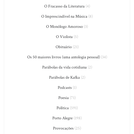
O Fracasso da Literatura
(4)
O Imprescindível na Música
(8)
O Monólogo Amoroso
(3)
O Violista
(5)
Obituário
(21)
Os 50 maiores livros (uma antologia pessoal)
(34)
Parábolas da vida cotidiana
(2)
Parábolas de Kafka
(2)
Podcasts
(1)
Poesia
(71)
Política
(591)
Porto Alegre
(198)
Provocações
(25)