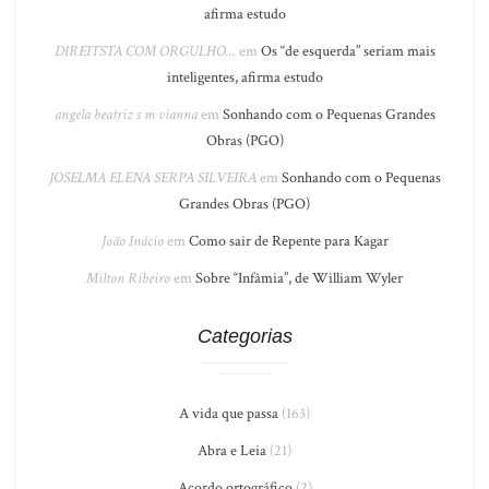
afirma estudo
DIREITSTA COM ORGULHO...
em
Os “de esquerda” seriam mais
inteligentes, afirma estudo
angela beatriz s m vianna
em
Sonhando com o Pequenas Grandes
Obras (PGO)
JOSELMA ELENA SERPA SILVEIRA
em
Sonhando com o Pequenas
Grandes Obras (PGO)
João Inácio
em
Como sair de Repente para Kagar
Milton Ribeiro
em
Sobre “Infâmia”, de William Wyler
Categorias
A vida que passa
(163)
Abra e Leia
(21)
Acordo ortográfico
(2)