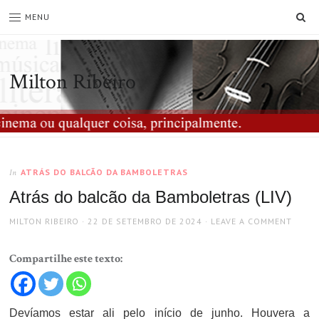
SE
MENU
Milton Ribeiro
ATRÁS DO BALCÃO DA BAMBOLETRAS
In
Atrás do balcão da Bamboletras (LIV)
AUTHOR
POSTED
MILTON RIBEIRO
22 DE SETEMBRO DE 2024
LEAVE A COMMENT
ON
Compartilhe este texto:
Devíamos estar ali pelo início de junho. Houvera a