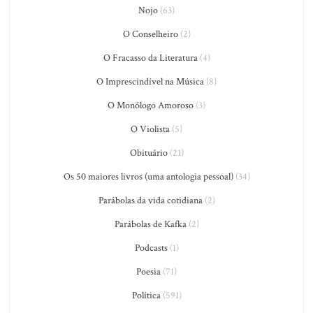
Nojo
(63)
O Conselheiro
(2)
O Fracasso da Literatura
(4)
O Imprescindível na Música
(8)
O Monólogo Amoroso
(3)
O Violista
(5)
Obituário
(21)
Os 50 maiores livros (uma antologia pessoal)
(34)
Parábolas da vida cotidiana
(2)
Parábolas de Kafka
(2)
Podcasts
(1)
Poesia
(71)
Política
(591)