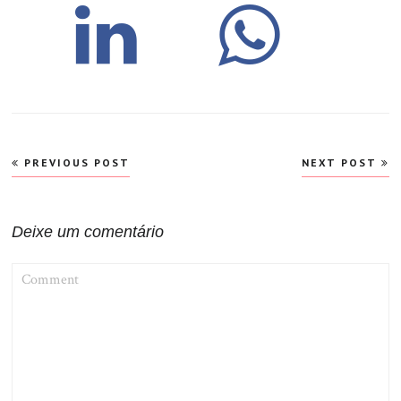
Navegação
PREVIOUS POST
NEXT POST
de
Post
Deixe um comentário
COMMENT