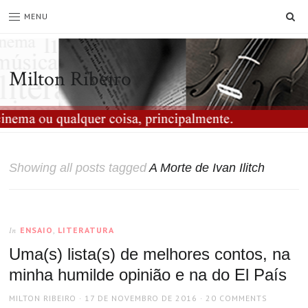
SE
MENU
Milton Ribeiro
Showing all posts tagged
A Morte de Ivan Ilitch
ENSAIO
,
LITERATURA
In
Uma(s) lista(s) de melhores contos, na
minha humilde opinião e na do El País
AUTHOR
POSTED
MILTON RIBEIRO
17 DE NOVEMBRO DE 2016
20 COMMENTS