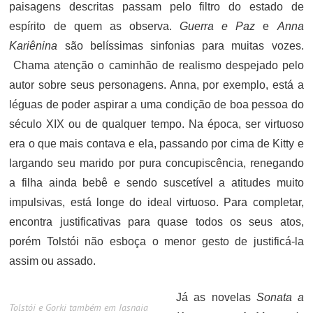
paisagens descritas passam pelo filtro do estado de
espírito de quem as observa.
Guerra e Paz
e
Anna
Kariênina
são belíssimas sinfonias para muitas vozes.
Chama atenção o caminhão de realismo despejado pelo
autor sobre seus personagens. Anna, por exemplo, está a
léguas de poder aspirar a uma condição de boa pessoa do
século XIX ou de qualquer tempo. Na época, ser virtuoso
era o que mais contava e ela, passando por cima de Kitty e
largando seu marido por pura concupiscência, renegando
a filha ainda bebê e sendo suscetível a atitudes muito
impulsivas, está longe do ideal virtuoso. Para completar,
encontra justificativas para quase todos os seus atos,
porém Tolstói não esboça o menor gesto de justificá-la
assim ou assado.
Já as novelas
Sonata a
Tolstói e Gorki também em Iasnaia