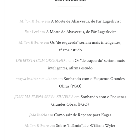
Milton Ribeiro
em
A Morte de Ahasverus, de Pär Lagerkvist
Eric Levi
em
A Morte de Ahasverus, de Pär Lagerkvist
Milton Ribeiro
em
Os “de esquerda” seriam mais inteligentes,
afirma estudo
DIREITSTA COM ORGULHO...
em
Os “de esquerda” seriam mais
inteligentes, afirma estudo
angela beatriz s m vianna
em
Sonhando com o Pequenas Grandes
Obras (PGO)
JOSELMA ELENA SERPA SILVEIRA
em
Sonhando com o Pequenas
Grandes Obras (PGO)
João Inácio
em
Como sair de Repente para Kagar
Milton Ribeiro
em
Sobre “Infâmia”, de William Wyler