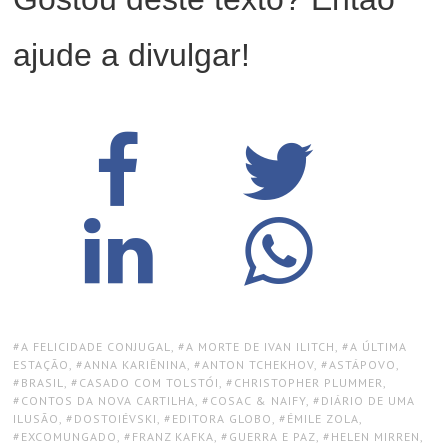
ajude a divulgar!
TAGS:
A FELICIDADE CONJUGAL
,
A MORTE DE IVAN ILITCH
,
A ÚLTIMA
ESTAÇÃO
,
ANNA KARIÊNINA
,
ANTON TCHEKHOV
,
ASTÁPOVO
,
BRASIL
,
CASADO COM TOLSTÓI
,
CHRISTOPHER PLUMMER
,
CONTOS DA NOVA CARTILHA
,
COSAC & NAIFY
,
DIÁRIO DE UMA
ILUSÃO
,
DOSTOIÉVSKI
,
EDITORA GLOBO
,
ÉMILE ZOLA
,
EXCOMUNGADO
,
FRANZ KAFKA
,
GUERRA E PAZ
,
HELEN MIRREN
,