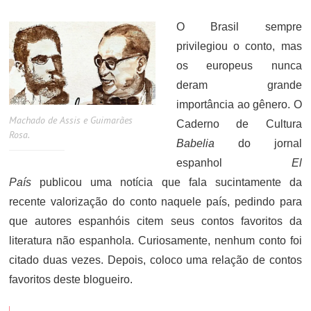
ON
O Brasil sempre
privilegiou o conto, mas
os europeus nunca
deram grande
importância ao gênero. O
Machado de Assis e Guimarães
Caderno de Cultura
Rosa.
Babelia
do jornal
espanhol
El
País
publicou uma notícia que fala sucintamente da
recente valorização do conto naquele país, pedindo para
que autores espanhóis citem seus contos favoritos da
literatura não espanhola. Curiosamente, nenhum conto foi
citado duas vezes. Depois, coloco uma relação de contos
favoritos deste blogueiro.