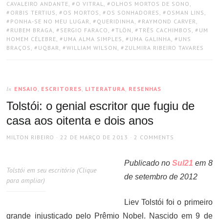
CAVALEIRO ANDANTE
,
O VITRAL
,
OLHOS MORTOS DE SONO
,
ORBIS TERTIUS
,
OS MORTOS
,
OS SONHADORES
,
OSMAN LINS
,
PONHA-SE NO MEU LUGAR
,
QUERIDINHA
,
RAYMOND CARVER
,
RUBEM BRAGA
,
SERGIO FARACO
,
TLÖN
,
TRÊS CACHIMBOS
,
UM
HOMEM CÉLEBRE
,
UMA ALMA SIMPLES
,
UMA GALINHA
,
UNS
BRAÇOS
,
UQBAR
,
WILLIAM WILSON
,
ZULMIRA RIBEIRO TAVARES
ENSAIO
,
ESCRITORES
,
LITERATURA
,
RESENHAS
In
Tolstói: o genial escritor que fugiu de
casa aos oitenta e dois anos
AUTHOR
POSTED
MILTON RIBEIRO
22 DE MARÇO DE 2013
2 COMMENTS
ON
Publicado no
Sul21
em 8
Tolstói em seu escritório (Clique
de setembro de 2012
para ampliar)
Liev Tolstói foi o primeiro
grande injustiçado pelo Prêmio Nobel. Nascido em 9 de