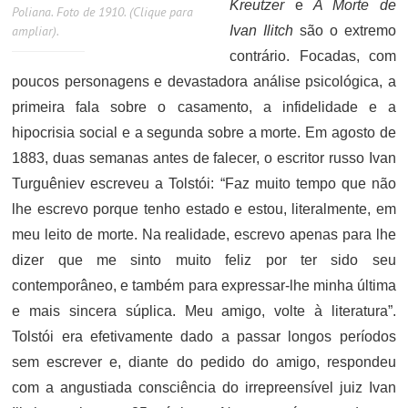
Kreutzer
e
A Morte de
Poliana. Foto de 1910. (Clique para
ampliar).
Ivan Ilitch
são o extremo
contrário. Focadas, com
poucos personagens e devastadora análise psicológica, a
primeira fala sobre o casamento, a infidelidade e a
hipocrisia social e a segunda sobre a morte. Em agosto de
1883, duas semanas antes de falecer, o escritor russo Ivan
Turguêniev escreveu a Tolstói: “Faz muito tempo que não
lhe escrevo porque tenho estado e estou, literalmente, em
meu leito de morte. Na realidade, escrevo apenas para lhe
dizer que me sinto muito feliz por ter sido seu
contemporâneo, e também para expressar-lhe minha última
e mais sincera súplica. Meu amigo, volte à literatura”.
Tolstói era efetivamente dado a passar longos períodos
sem escrever e, diante do pedido do amigo, respondeu
com a angustiada consciência do irrepreensível juiz Ivan