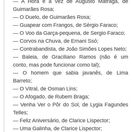
— A Hora e a Vez de Augusto Matraga, de
Guimarães Rosa;
— O Duelo, de Guimarães Rosa;
— Guapear com Frangos, de Sérgio Faraco;
— O Voo da Garça-pequena, de Sergio Faraco;
— Corvos na Chuva, de Ernani Ssó;
— Contrabandista, de João Simões Lopes Neto;
— Baleia, de Graciliano Ramos (não é um
conto, mas pode funcionar como tal);
— O homem que sabia javanês, de Lima
Barreto;
— O Vitral, de Osman Lins;
— O Afogado, de Rubem Braga;
— Venha Ver o Pôr do Sol, de Lygia Fagundes
Telles;
— Feliz Aniversário, de Clarice Lispector;
— Uma Galinha, de Clarice Lispector;