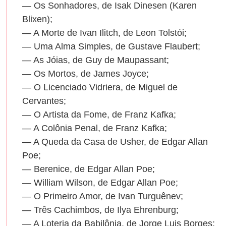
— Os Sonhadores, de Isak Dinesen (Karen
Blixen);
— A Morte de Ivan Ilitch, de Leon Tolstói;
— Uma Alma Simples, de Gustave Flaubert;
— As Jóias, de Guy de Maupassant;
— Os Mortos, de James Joyce;
— O Licenciado Vidriera, de Miguel de
Cervantes;
— O Artista da Fome, de Franz Kafka;
— A Colônia Penal, de Franz Kafka;
— A Queda da Casa de Usher, de Edgar Allan
Poe;
— Berenice, de Edgar Allan Poe;
— William Wilson, de Edgar Allan Poe;
— O Primeiro Amor, de Ivan Turguênev;
— Três Cachimbos, de Ilya Ehrenburg;
— A Loteria da Babilônia, de Jorge Luis Borges;