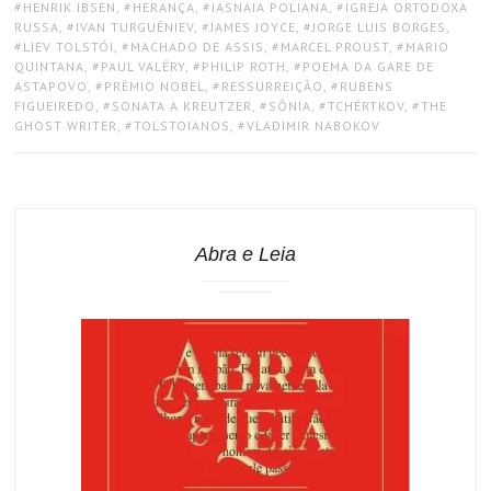
HENRIK IBSEN
,
HERANÇA
,
IASNAIA POLIANA
,
IGREJA ORTODOXA
RUSSA
,
IVAN TURGUÊNIEV
,
JAMES JOYCE
,
JORGE LUIS BORGES
,
LIEV TOLSTÓI
,
MACHADO DE ASSIS
,
MARCEL PROUST
,
MARIO
QUINTANA
,
PAUL VALÉRY
,
PHILIP ROTH
,
POEMA DA GARE DE
ASTAPOVO
,
PRÊMIO NOBEL
,
RESSURREIÇÃO
,
RUBENS
FIGUEIREDO
,
SONATA A KREUTZER
,
SÔNIA
,
TCHÉRTKOV
,
THE
GHOST WRITER
,
TOLSTOIANOS
,
VLADIMIR NABOKOV
Abra e Leia