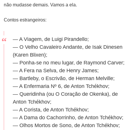
não mudasse demais. Vamos a ela.
Contos estrangeiros:
— A Viagem, de Luigi Pirandello;
— O Velho Cavaleiro Andante, de Isak Dinesen
(Karen Blixen);
— Ponha-se no meu lugar, de Raymond Carver;
— A Fera na Selva, de Henry James;
— Bartleby, o Escrivão, de Herman Melville;
— A Enfermaria Nº 6, de Anton Tchékhov;
— Queridinha (ou O Coração de Okenka), de
Anton Tchékhov;
— A Corista, de Anton Tchékhov;
— A Dama do Cachorrinho, de Anton Tchékhov;
— Olhos Mortos de Sono, de Anton Tchékhov;