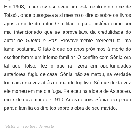
Em 1908, Tchértkov escreveu um testamento em nome de
Tolstói, onde outorgava a si mesmo o direito sobre os livros
após a morte do autor. O militar foi para história como um
mal intencionado que se aproveitava da credulidade do
autor de
Guerra e Paz
. Provavelmente mereceu tal má
fama póstuma. O fato é que os anos próximos à morte do
escritor foram um inferno familiar. O conflito com Sônia era
tal que Tolstói fez o que já fizera em oportunidades
anteriores: fugiu de casa. Sônia não se matou, na verdade
foi mais uma vez atrás do marido fugitivo. Só que desta vez
ele morreu em meio à fuga. Faleceu na aldeia de Astápovo,
em 7 de novembro de 1910. Anos depois, Sônia recuperou
para a família os direitos sobre a obra de seu marido.
Tolstói em seu leito de morte