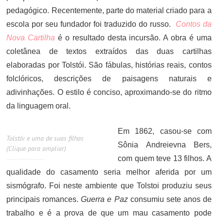
pedagógico. Recentemente, parte do material criado para a
escola por seu fundador foi traduzido do russo.
Contos da
Nova Cartilha
é o resultado desta incursão. A obra é uma
coletânea de textos extraídos das duas cartilhas
elaboradas por Tolstói. São fábulas, histórias reais, contos
folclóricos, descrições de paisagens naturais e
adivinhações. O estilo é conciso, aproximando-se do ritmo
da linguagem oral.
Em 1862, casou-se com
Tolstói e uma de suas filhas
Sônia Andreievna Bers,
(Clique para ampliar)
com quem teve 13 filhos. A
qualidade do casamento seria melhor aferida por um
sismógrafo. Foi neste ambiente que Tolstoi produziu seus
principais romances.
Guerra e Paz
consumiu sete anos de
trabalho e é a prova de que um mau casamento pode