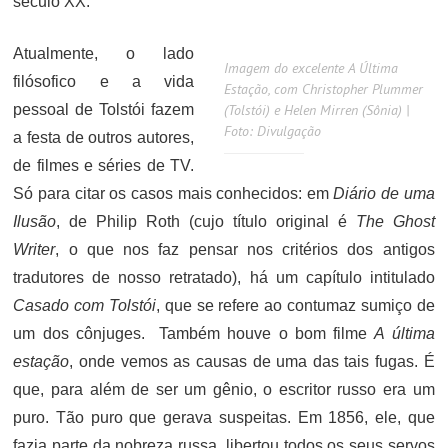
século XX.
Atualmente, o lado
Imagem do excelente A Última
filósofico e a vida
Estação, com Christopher Plummer
pessoal de Tolstói fazem
(Tolstói) e Helen Mirren (Sônia) |
Foto: Divulgação
a festa de outros autores,
de filmes e séries de TV.
Só para citar os casos mais conhecidos: em
Diário de uma
Ilusão
, de Philip Roth (cujo título original é
The Ghost
Writer
, o que nos faz pensar nos critérios dos antigos
tradutores de nosso retratado), há um capítulo intitulado
Casado com Tolstói
, que se refere ao contumaz sumiço de
um dos cônjuges. Também houve o bom filme
A última
estação
, onde vemos as causas de uma das tais fugas. É
que, para além de ser um gênio, o escritor russo era um
puro. Tão puro que gerava suspeitas. Em 1856, ele, que
fazia parte da nobreza russa, libertou todos os seus servos