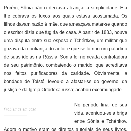
Porém, Sônia não o deixava alcançar a simplicidade. Ela
lhe cobrava os luxos aos quais estava acostumada. Os
filhos davam razão à mãe, que ameaçava matar-se quando
o escritor dizia que fugiria de casa. A partir de 1883, houve
uma disputa entre sua esposa e Tchértkov, um militar que
gozava da confiança do autor e que se tornou um paladino
de suas ideias na Rússia. Sônia foi nomeada controladora
de seu patrimônio, combatendo o marido, que acreditava
nos feitos purificadores da caridade. Obviamente, a
bondade de Tolstói levou-o a afastar-se do governo, da
justiça e da Igreja Ortodoxa russa; acabou excomungado.
No período final de sua
Problemas em casa
vida, acentuou-se a briga
entre Sônia e Tchértkov.
Agora o motivo eram os direitos autoriais de seus livros.