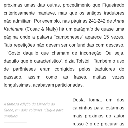
próximas umas das outras, procedimento que Figueiredo
criteriosamente manteve, mas que os antigos tradutores
não admitiam. Por exemplo, nas páginas 241-242 de
Anna
Kariênina
(Cosac & Naify) há um parágrafo de quase uma
página onde a palavra “camponeses” aparece 15 vezes.
Tais repetições não devem ser confundidas com descaso.
“Gosto daquilo que chamam de incorreção. Ou seja,
daquilo que é característico”, dizia Tolstói. Também o uso
de parênteses eram corrigidos pelos tradutores do
passado, assim como as frases, muitas vezes
longuíssimas, acabavam particionadas.
Desta forma, um dos
A famosa edição da Livraria do
caminhos para estarmos
Globo, em dois volumes (Clique para
ampliar)
mais próximos do autor
russo é o de procurar as