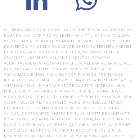
TAGS:
-- VENHA VER O PÔR DO SOL
,
A COLÔNIA PENAL
,
A CORISTA
,
A
DAMA DO CACHORRINHO
,
A ENFERMARIA Nº 6
,
A FERA NA SELVA
,
A LOTERIA DA BABILÔNIA
,
A MORTE DE IVAN ILITCH
,
A PROCURA
DE AVERRÓIS
,
A QUEDA DA CASA DE USHER
,
A TERCEIRA MARGEM
DO RIO
,
A VIAGEM
,
ANTON TCHEKHOV
,
AS JÓIAS
,
BALEIA
,
BARTLEBY
,
BERENICE
,
CLARICE LISPECTOR
,
CONTOS
,
CONTRABANDISTA
,
CORVOS NA CHUVA
,
EDGAR ALLAN POE
,
EL
PAIS
,
ERNANI SSÓ
,
FELIZ ANIVERSÁRIO
,
FRANZ KAFKA
,
GRACILIANO RAMOS
,
GUAPEAR COM FRANGOS
,
GUIMARÃES
ROSA
,
GUSTAVE FLAUBERT
,
GUY DE MAUPASSANT
,
HENRY JAMES
,
HERMAN MELVILLE
,
HORA E VEZ DE AUGUSTO MATRAGA
,
ILYA
EHRENBURG
,
ISAK DINESEN
,
IVAN TURGUÊNEV
,
JAMES JOYCE
,
JOÃO SIMÕES LOPES NETO
,
JORGE LUIS BORGES
,
KAREN BLIXEN
,
LEON TOLSTÓI
,
LIMA BARRETO
,
LUIGI PIRANDELLO
,
LYGIA
FAGUNDES TELLES
,
MACHADO DE ASSIS
,
MEU TIO O IAUARETÊ
,
MIGUEL DE CERVANTES
,
MISSA DO GALO
,
NOITE DE ALMIRANTE
,
O AFOGADO
,
O ARTISTA DA FOME
,
O CORAÇÃO DE OKENKA
,
O
DUELO
,
O ESCRIVÃO
,
O HOMEM QUE SABIA JAVANÊS
,
O JAPONÊS
DOS OLHOS REDONDOS
,
O JARDINS DOS CAMINHOS QUE SE
BIFURCAM
,
O LICENCIADO VIDRIERA
,
O PRIMEIRO AMOR
,
O VELHO