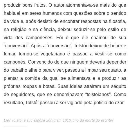
produzir bons frutos. O autor atormentava-se mais do que
habitual em seres humanos com questões sobre o sentido
da vida e, após desistir de encontrar respostas na filosofia,
na religião e na ciência, deixou seduzir-se pelo estilo de
vida dos camponeses. Foi o que ele chamou de sua
“conversão”. Após a “conversão”, Tolstói deixou de beber e
fumar, tornou-se vegetariano e passou a vestir-se como
camponês. Convencido de que ninguém deveria depender
do trabalho alheio para viver, passou a limpar seu quarto, a
plantar a comida da qual se alimentava e a produzir as
próprias roupas e botas. Suas ideias atraíram um séquito
de seguidores, que se denominavam “tolstoianos”. Como
resultado, Tolstói passou a ser vigiado pela polícia do czar.
Liev Tolstói e sua esposa Sônia em 1910, ano da morte do escritor