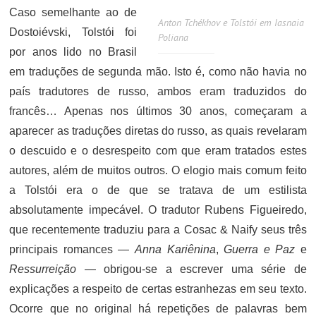
Caso semelhante ao de
Anton Tchékhov e Tolstói em Iasnaia
Dostoiévski, Tolstói foi
Poliana
por anos lido no Brasil
em traduções de segunda mão. Isto é, como não havia no
país tradutores de russo, ambos eram traduzidos do
francês… Apenas nos últimos 30 anos, começaram a
aparecer as traduções diretas do russo, as quais revelaram
o descuido e o desrespeito com que eram tratados estes
autores, além de muitos outros. O elogio mais comum feito
a Tolstói era o de que se tratava de um estilista
absolutamente impecável. O tradutor Rubens Figueiredo,
que recentemente traduziu para a Cosac & Naify seus três
principais romances —
Anna Kariênina
,
Guerra e Paz
e
Ressurreição
— obrigou-se a escrever uma série de
explicações a respeito de certas estranhezas em seu texto.
Ocorre que no original há repetições de palavras bem