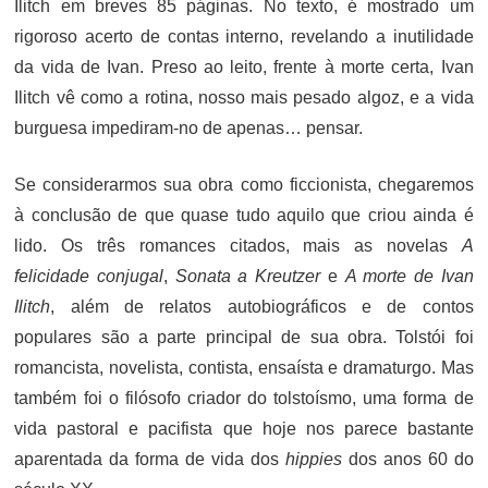
Ilitch em breves 85 páginas. No texto, é mostrado um
rigoroso acerto de contas interno, revelando a inutilidade
da vida de Ivan. Preso ao leito, frente à morte certa, Ivan
Ilitch vê como a rotina, nosso mais pesado algoz, e a vida
burguesa impediram-no de apenas… pensar.
Se considerarmos sua obra como ficcionista, chegaremos
à conclusão de que quase tudo aquilo que criou ainda é
lido. Os três romances citados, mais as novelas
A
felicidade conjugal
,
Sonata a Kreutzer
e
A morte de Ivan
Ilitch
, além de relatos autobiográficos e de contos
populares são a parte principal de sua obra. Tolstói foi
romancista, novelista, contista, ensaísta e dramaturgo. Mas
também foi o filósofo criador do tolstoísmo, uma forma de
vida pastoral e pacifista que hoje nos parece bastante
aparentada da forma de vida dos
hippies
dos anos 60 do