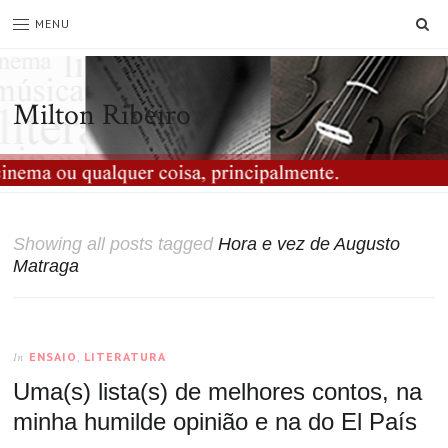
SE
MENU
Milton Ribeiro
Showing all posts tagged
Hora e vez de Augusto
Matraga
ENSAIO
,
LITERATURA
In
Uma(s) lista(s) de melhores contos, na
minha humilde opinião e na do El País