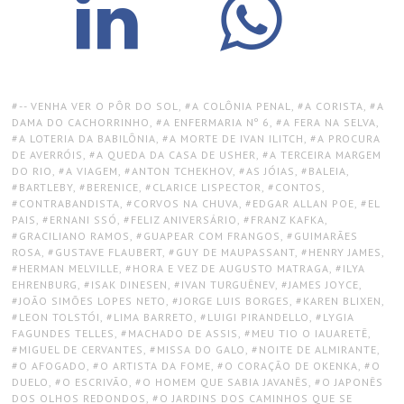
TAGS:
-- VENHA VER O PÔR DO SOL
,
A COLÔNIA PENAL
,
A CORISTA
,
A
DAMA DO CACHORRINHO
,
A ENFERMARIA Nº 6
,
A FERA NA SELVA
,
A LOTERIA DA BABILÔNIA
,
A MORTE DE IVAN ILITCH
,
A PROCURA
DE AVERRÓIS
,
A QUEDA DA CASA DE USHER
,
A TERCEIRA MARGEM
DO RIO
,
A VIAGEM
,
ANTON TCHEKHOV
,
AS JÓIAS
,
BALEIA
,
BARTLEBY
,
BERENICE
,
CLARICE LISPECTOR
,
CONTOS
,
CONTRABANDISTA
,
CORVOS NA CHUVA
,
EDGAR ALLAN POE
,
EL
PAIS
,
ERNANI SSÓ
,
FELIZ ANIVERSÁRIO
,
FRANZ KAFKA
,
GRACILIANO RAMOS
,
GUAPEAR COM FRANGOS
,
GUIMARÃES
ROSA
,
GUSTAVE FLAUBERT
,
GUY DE MAUPASSANT
,
HENRY JAMES
,
HERMAN MELVILLE
,
HORA E VEZ DE AUGUSTO MATRAGA
,
ILYA
EHRENBURG
,
ISAK DINESEN
,
IVAN TURGUÊNEV
,
JAMES JOYCE
,
JOÃO SIMÕES LOPES NETO
,
JORGE LUIS BORGES
,
KAREN BLIXEN
,
LEON TOLSTÓI
,
LIMA BARRETO
,
LUIGI PIRANDELLO
,
LYGIA
FAGUNDES TELLES
,
MACHADO DE ASSIS
,
MEU TIO O IAUARETÊ
,
MIGUEL DE CERVANTES
,
MISSA DO GALO
,
NOITE DE ALMIRANTE
,
O AFOGADO
,
O ARTISTA DA FOME
,
O CORAÇÃO DE OKENKA
,
O
DUELO
,
O ESCRIVÃO
,
O HOMEM QUE SABIA JAVANÊS
,
O JAPONÊS
DOS OLHOS REDONDOS
,
O JARDINS DOS CAMINHOS QUE SE