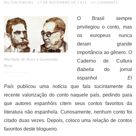
AUTHOR
POSTED
MILTON RIBEIRO
17 DE NOVEMBRO DE 2016
20 COMMENTS
ON
O Brasil sempre
privilegiou o conto, mas
os europeus nunca
deram grande
importância ao gênero. O
Machado de Assis e Guimarães
Caderno de Cultura
Rosa.
Babelia
do jornal
espanhol
El
País
publicou uma notícia que fala sucintamente da
recente valorização do conto naquele país, pedindo para
que autores espanhóis citem seus contos favoritos da
literatura não espanhola. Curiosamente, nenhum conto foi
citado duas vezes. Depois, coloco uma relação de contos
favoritos deste blogueiro.