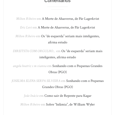
Comentários
Milton Ribeiro
em
A Morte de Ahasverus, de Pär Lagerkvist
Eric Levi
em
A Morte de Ahasverus, de Pär Lagerkvist
Milton Ribeiro
em
Os “de esquerda” seriam mais inteligentes,
afirma estudo
DIREITSTA COM ORGULHO...
em
Os “de esquerda” seriam mais
inteligentes, afirma estudo
angela beatriz s m vianna
em
Sonhando com o Pequenas Grandes
Obras (PGO)
JOSELMA ELENA SERPA SILVEIRA
em
Sonhando com o Pequenas
Grandes Obras (PGO)
João Inácio
em
Como sair de Repente para Kagar
Milton Ribeiro
em
Sobre “Infâmia”, de William Wyler