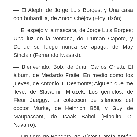
— El Aleph, de Jorge Luis Borges, y Una casa
con buhardilla, de Antón Chéjov (Eloy Tizón).
— El espejo y la máscara, de Jorge Luis Borges;
Una luz en la ventana, de Truman Capote, y
Donde su fuego nunca se apaga, de May
Sinclair (Fernando Iwasaki).
— Bienvenido, Bob, de Juan Carlos Onetti; El
álbum, de Medardo Fraile; En medio como los
jueves, de Antonio J. Desmonts; Alguien que me
lleve, de Slawomir Mrozek; Los gemelos, de
Fleur Jaeggy; La colección de silencios del
doctor Murke, de Heinrich Böll, y Guy de
Maupassant, de Isaak Babel (Hipólito G.
Navarro).
— Un tigre de Bengala, de Víctor García Antón,