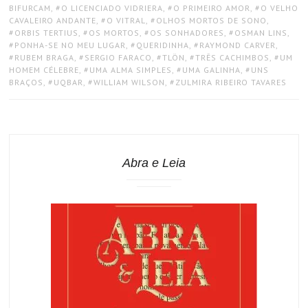
BIFURCAM
,
O LICENCIADO VIDRIERA
,
O PRIMEIRO AMOR
,
O VELHO
CAVALEIRO ANDANTE
,
O VITRAL
,
OLHOS MORTOS DE SONO
,
ORBIS TERTIUS
,
OS MORTOS
,
OS SONHADORES
,
OSMAN LINS
,
PONHA-SE NO MEU LUGAR
,
QUERIDINHA
,
RAYMOND CARVER
,
RUBEM BRAGA
,
SERGIO FARACO
,
TLÖN
,
TRÊS CACHIMBOS
,
UM
HOMEM CÉLEBRE
,
UMA ALMA SIMPLES
,
UMA GALINHA
,
UNS
BRAÇOS
,
UQBAR
,
WILLIAM WILSON
,
ZULMIRA RIBEIRO TAVARES
Abra e Leia