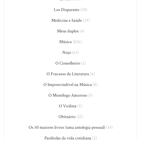
Los Disparates
(20)
Medicina e Saúde
(29)
Meus duplos
(4)
Música
(826)
Nojo
(63)
O Conselheiro
(2)
O Fracasso da Literatura
(4)
O Imprescindível na Música
(8)
O Monólogo Amoroso
(3)
O Violista
(5)
Obituário
(21)
Os 50 maiores livros (uma antologia pessoal)
(34)
Parábolas da vida cotidiana
(2)