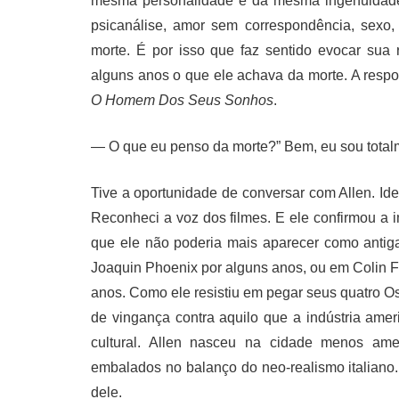
mesma personalidade e da mesma ingenuidade.
psicanálise, amor sem correspondência, sexo,
morte. É por isso que faz sentido evocar sua
alguns anos o que ele achava da morte. A respos
O Homem Dos Seus Sonhos
.
— O que eu penso da morte?” Bem, eu sou totalm
Tive a oportunidade de conversar com Allen. Ide
Reconheci a voz dos filmes. E ele confirmou a 
que ele não poderia mais aparecer como antig
Joaquin Phoenix por alguns anos, ou em Colin Fi
anos. Como ele resistiu em pegar seus quatro Os
de vingança contra aquilo que a indústria amer
cultural. Allen nasceu na cidade menos am
embalados no balanço do neo-realismo italiano.
dele.