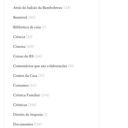
Atrás do balcão da Bamboletras
(124)
Besteirol
(315)
Biblioteca de casa
(4)
Ciência
(20)
Cinema
(310)
Coisas do RS
(136)
Comentários que são colaborações
(10)
Contos da Casa
(29)
Costumes
(115)
Crônica Familiar
(244)
Crônicas
(206)
Direito de resposta
(1)
Documentos
(158)