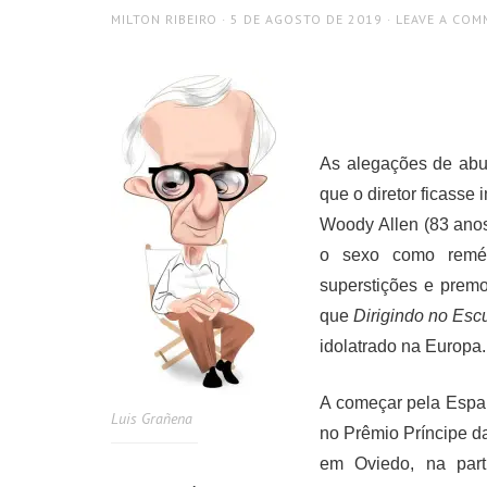
AUTHOR
POSTED
MILTON RIBEIRO
5 DE AGOSTO DE 2019
LEAVE A COM
ON
As alegações de abus
que o diretor ficasse
Woody Allen (83 anos)
o sexo como reméd
superstições e premo
que
Dirigindo no Esc
idolatrado na Europa.
A começar pela Espan
Luis Grañena
no Prêmio Príncipe d
em Oviedo, na part