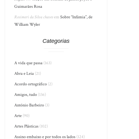
Guimarães Rosa
Rosimeri da Silva chaves
em
Sobre “Infâmia”, de
William Wyler
Categorias
A vida que passa
(163)
Abra e Leia
(21)
Acordo ortográfico
(2)
Amigos, tudo
(136)
António Barbeiro
(3)
Arte
(90)
Artes Plásticas
(102)
Assino embaixo e por todos os lados
(124)