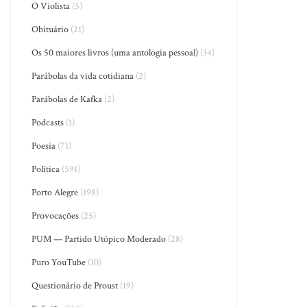
O Violista
(5)
Obituário
(21)
Os 50 maiores livros (uma antologia pessoal)
(34)
Parábolas da vida cotidiana
(2)
Parábolas de Kafka
(2)
Podcasts
(1)
Poesia
(71)
Política
(591)
Porto Alegre
(198)
Provocações
(25)
PUM — Partido Utópico Moderado
(28)
Puro YouTube
(10)
Questionário de Proust
(19)