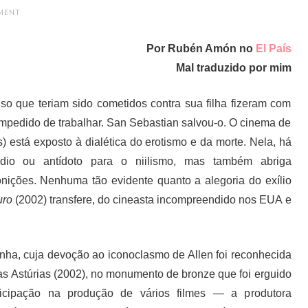
MENT
Por Rubén Amón no
El País
Mal traduzido por mim
o que teriam sido cometidos contra sua filha fizeram com
 impedido de trabalhar. San Sebastian salvou-o. O cinema de
 está exposto à dialética do erotismo e da morte. Nela, há
io ou antídoto para o niilismo, mas também abriga
nições. Nenhuma tão evidente quanto a alegoria do exílio
uro
(2002) transfere, do cineasta incompreendido nos EUA e
ha, cuja devoção ao iconoclasmo de Allen foi reconhecida
as Astúrias (2002), no monumento de bronze que foi erguido
icipação na produção de vários filmes — a produtora