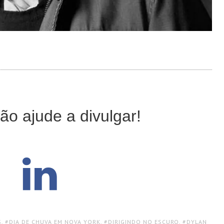
ão ajude a divulgar!
S
,
DIA DE CHUVA EM NOVA YORK
,
DIRIGINDO NO ESCURO
,
DYLAN