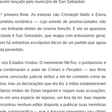
recém lançado pelo município de San Sebastián.
º primeiro filme. As estrelas são Christoph Waltz e Elena
omédia romântica — cujo enredo de promiscuidades não
um brilhante diretor de cinema francês. E ele se apaixona
 cidade é San Sebastián, que reagiu com entusiasmo geral,
is há estranhos escrúpulos éticos de um partido que apoia
ta pervertido.
io nos Estados Unidos. O movimento MeToo, o puritanismo e
ana condenaram o autor de
Crimes e Pecados
— seu filme
ma conclusão judicial atribui a ele ter cometido crime de
tiva, mas as declarações que ela fez à mídia estabeleceram
próprios irmãos de Dylan negaram e negam suas acusações,
n em uma espécie de leproso, um fora da lei. Isso impede
ncontrou nenhum editor disposto a publicar suas memórias
mente autobiográfico –, que a Amazon sequestrou seu último