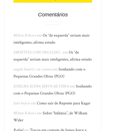
Comentários
Milton Ribeiro
em
Os “de esquerda” seriam mais
inteligentes, afirma estudo
DIREITSTA COM ORGULHO...
em
Os “de
esquerda” seriam mais inteligentes, afirma estudo
angela beatriz s m vianna
em
Sonhando com o
Pequenas Grandes Obras (PGO)
JOSELMA ELENA SERPA SILVEIRA
em
Sonhando
com o Pequenas Grandes Obras (PGO)
João Inácio
em
Como sair de Repente para Kagar
Milton Ribeiro
em
Sobre “Infâmia”, de William
Wyler
Rafael
em
Traços em comum de James Joyce e