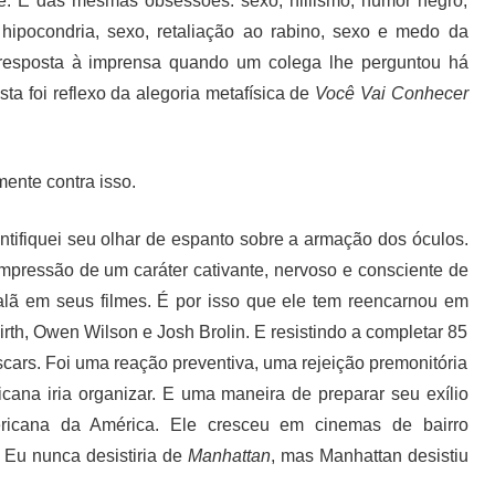
 E das mesmas obsessões: sexo, niilismo, humor negro,
 hipocondria, sexo, retaliação ao rabino, sexo e medo da
 resposta à imprensa quando um colega lhe perguntou há
ta foi reflexo da alegoria metafísica de
Você Vai Conhecer
ente contra isso.
ntifiquei seu olhar de espanto sobre a armação dos óculos.
impressão de um caráter cativante, nervoso e consciente de
alã em seus filmes. É por isso que ele tem reencarnou em
rth, Owen Wilson e Josh Brolin. E resistindo a completar 85
cars. Foi uma reação preventiva, uma rejeição premonitória
icana iria organizar. E uma maneira de preparar seu exílio
ericana da América. Ele cresceu em cinemas de bairro
 Eu nunca desistiria de
Manhattan
, mas Manhattan desistiu