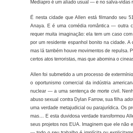
Mediapro é um aliado usual — e no salva-vidas 
É nesta cidade que Allen está filmando seu 51
Anaya. E é uma comédia romântica — outra c
requer muita imaginação: ela tem um caso com 
por um residente espanhol bonito na cidade. A
mas lá também houve movimentos de repulsa. Po
certos atos terroristas, mas que abomina o cineas
Allen foi submetido a um processo de extermín
o oportunismo comercial da indústria americ
nuclear — a uma sentença de morte civil. Nenhu
abuso sexual contra Dylan Farrow, sua filha ado
uma verdade metajudicial ou parajurídica. Os 
mas… E esta duvidosa verdade transformou Alle
seus projetos nos EUA. Imaginem que ele não e
— todo o seu trabalho é implícita ou explicita