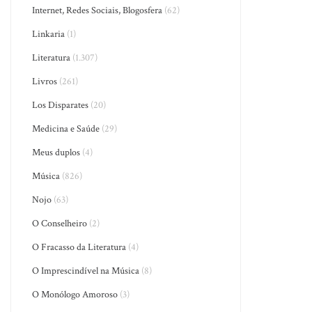
Internet, Redes Sociais, Blogosfera
(62)
Linkaria
(1)
Literatura
(1.307)
Livros
(261)
Los Disparates
(20)
Medicina e Saúde
(29)
Meus duplos
(4)
Música
(826)
Nojo
(63)
O Conselheiro
(2)
O Fracasso da Literatura
(4)
O Imprescindível na Música
(8)
O Monólogo Amoroso
(3)