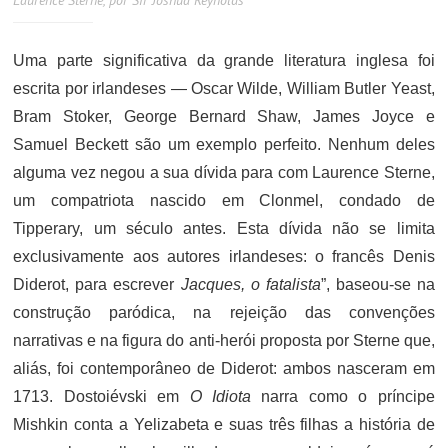
Laurence Sterne, por Sir Joshua Reynolds
Uma parte significativa da grande literatura inglesa foi
escrita por irlandeses — Oscar Wilde, William Butler Yeast,
Bram Stoker, George Bernard Shaw, James Joyce e
Samuel Beckett são um exemplo perfeito. Nenhum deles
alguma vez negou a sua dívida para com Laurence Sterne,
um compatriota nascido em Clonmel, condado de
Tipperary, um século antes. Esta dívida não se limita
exclusivamente aos autores irlandeses: o francês Denis
Diderot, para escrever
Jacques, o fatalista
”, baseou-se na
construção paródica, na rejeição das convenções
narrativas e na figura do anti-herói proposta por Sterne que,
aliás, foi contemporâneo de Diderot: ambos nasceram em
1713. Dostoiévski em
O Idiota
narra como o príncipe
Mishkin conta a Yelizabeta e suas três filhas a história de