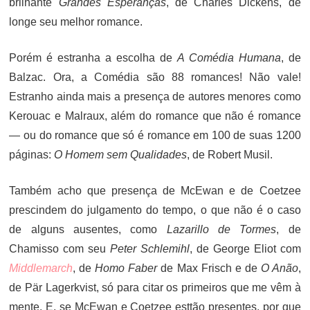
brilhante
Grandes Esperanças
, de Charles Dickens, de
longe seu melhor romance.
Porém é estranha a escolha de
A Comédia Humana
, de
Balzac. Ora, a Comédia são 88 romances! Não vale!
Estranho ainda mais a presença de autores menores como
Kerouac e Malraux, além do romance que não é romance
— ou do romance que só é romance em 100 de suas 1200
páginas:
O Homem sem Qualidades
, de Robert Musil.
Também acho que presença de McEwan e de Coetzee
prescindem do julgamento do tempo, o que não é o caso
de alguns ausentes, como
Lazarillo de Tormes
, de
Chamisso com seu
Peter Schlemihl
, de George Eliot com
Middlemarch
, de
Homo Faber
de Max Frisch e de
O Anão
,
de Pär Lagerkvist, só para citar os primeiros que me vêm à
mente. E, se McEwan e Coetzee esttão presentes, por que