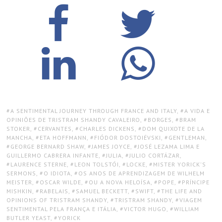
TAGS:
A SENTIMENTAL JOURNEY THROUGH FRANCE AND ITALY
,
A VIDA E
OPINIÕES DE TRISTRAM SHANDY CAVALEIRO
,
BORGES
,
BRAM
STOKER
,
CERVANTES
,
CHARLES DICKENS
,
DOM QUIXOTE DE LA
MANCHA
,
ETA HOFFMANN
,
FIÓDOR DOSTOIÉVSKI
,
GENTLEMAN
,
GEORGE BERNARD SHAW
,
JAMES JOYCE
,
JOSÉ LEZAMA LIMA E
GUILLERMO CABRERA INFANTE
,
JULIA
,
JULIO CORTÁZAR
,
LAURENCE STERNE
,
LEON TOLSTÓI
,
LOCKE
,
MISTER YORICK'S
SERMONS
,
O IDIOTA
,
OS ANOS DE APRENDIZAGEM DE WILHELM
MEISTER
,
OSCAR WILDE
,
OU A NOVA HELOÍSA
,
POPE
,
PRÍNCIPE
MISHKIN
,
RABELAIS
,
SAMUEL BECKETT
,
SWIFT
,
THE LIFE AND
OPINIONS OF TRISTRAM SHANDY
,
TRISTRAM SHANDY
,
VIAGEM
SENTIMENTAL PELA FRANÇA E ITÁLIA
,
VICTOR HUGO
,
WILLIAM
BUTLER YEAST
,
YORICK