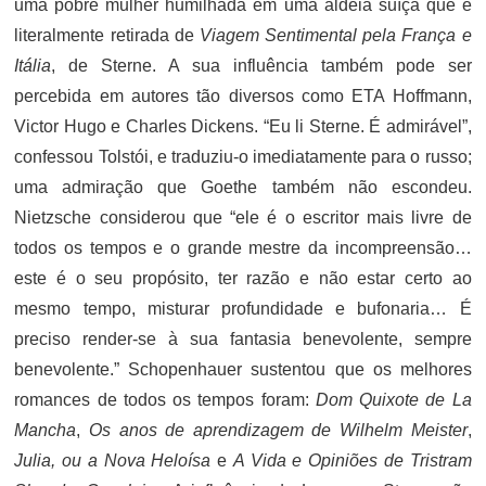
uma pobre mulher humilhada em uma aldeia suíça que é
literalmente retirada de
Viagem Sentimental pela França e
Itália
, de Sterne. A sua influência também pode ser
percebida em autores tão diversos como ETA Hoffmann,
Victor Hugo e Charles Dickens. “Eu li Sterne. É admirável”,
confessou Tolstói, e traduziu-o imediatamente para o russo;
uma admiração que Goethe também não escondeu.
Nietzsche considerou que “ele é o escritor mais livre de
todos os tempos e o grande mestre da incompreensão…
este é o seu propósito, ter razão e não estar certo ao
mesmo tempo, misturar profundidade e bufonaria… É
preciso render-se à sua fantasia benevolente, sempre
benevolente.” Schopenhauer sustentou que os melhores
romances de todos os tempos foram:
Dom Quixote de La
Mancha
,
Os anos de aprendizagem de Wilhelm Meister
,
Julia, ou a Nova Heloísa
e
A Vida e Opiniões de Tristram