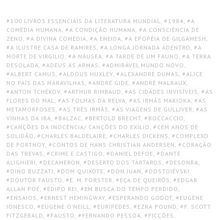
TAGS:
100 LIVROS ESSENCIAIS DA LITERATURA MUNDIAL
,
1984
,
A
COMÉDIA HUMANA
,
A CONDIÇÃO HUMANA
,
A CONSCIÊNCIA DE
ZENO
,
A DIVINA COMÉDIA
,
A ENEIDA
,
A EPOPÉIA DE GILGAMESH
,
A ILUSTRE CASA DE RAMIRES
,
A LONGA JORNADA ADENTRO
,
A
MORTE DE VIRGILIO
,
A NÁUSEA
,
A TARDE DE UM FAUNO
,
A TERRA
DESOLADA
,
ADEUS ÀS ARMAS
,
ADMIRÁVEL MUNDO NOVO
,
ALBERT CAMUS
,
ALDOUS HUXLEY
,
ALEXANDRE DUMAS
,
ALICE
NO PAÍS DAS MARAVILHAS
,
ANDRÉ GIDE
,
ANDRÉ MALRAUX
,
ANTON TCHÉKOV
,
ARTHUR RIMBAUD
,
AS CIDADES INVISÍVEIS
,
AS
FLORES DO MAL
,
AS FOLHAS DA RELVA
,
AS IRMÃS MAKIOKA
,
AS
METAMORFOSES
,
AS TRÊS IRMÃS
,
AS VIAGENS DE GULLIVER
,
AS
VINHAS DA IRA
,
BALZAC
,
BERTOLD BRECHT
,
BOCCACCIO
,
CANÇÕES DA INOCÊNCIA/ CANÇÕES DO EXÍLIO
,
CEM ANOS DE
SOLIDÃO
,
CHARLES BALDELAIRE
,
CHARLES DICKENS
,
COMPLEXO
DE PORTNOY
,
CONTOS DE HANS CHRISTIAN ANDERSEN
,
CORAÇÃO
DAS TREVAS
,
CRIME E CASTIGO
,
DANIEL DEFOE
,
DANTE
ALIGHIERI
,
DECAMERON
,
DESERTO DOS TÁRTAROS
,
DESONRA
,
DINO BUZZATI
,
DOM QUIXOTE
,
DON JUAN
,
DOSTOIÉVSKI
,
DOUTOR FAUSTO
,
E. M. FORSTER
,
EÇA DE QUEIRÓS
,
EDGAR
ALLAN POE
,
ÉDIPO REI
,
EM BUSCA DO TEMPO PERDIDO
,
ENSAIOS
,
ERNEST HEMINGWAY
,
ESPERANDO GODOT
,
EUGÈNE
IONESCO
,
EUGENE O’NEILL
,
EURÍPEDES
,
EZRA POUND
,
F. SCOTT
FITZGERALD
,
FAUSTO
,
FERNANDO PESSOA
,
FICÇÕES
,