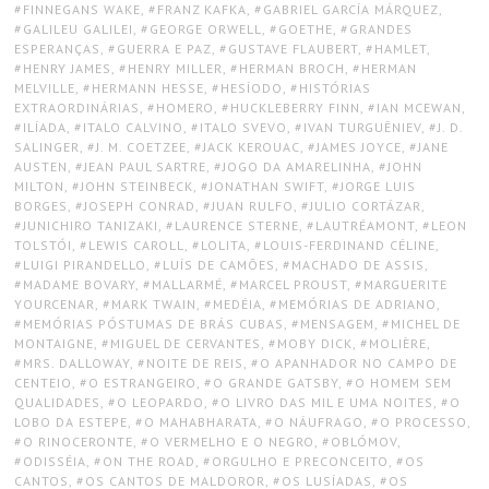
FINNEGANS WAKE
,
FRANZ KAFKA
,
GABRIEL GARCÍA MÁRQUEZ
,
GALILEU GALILEI
,
GEORGE ORWELL
,
GOETHE
,
GRANDES
ESPERANÇAS
,
GUERRA E PAZ
,
GUSTAVE FLAUBERT
,
HAMLET
,
HENRY JAMES
,
HENRY MILLER
,
HERMAN BROCH
,
HERMAN
MELVILLE
,
HERMANN HESSE
,
HESÍODO
,
HISTÓRIAS
EXTRAORDINÁRIAS
,
HOMERO
,
HUCKLEBERRY FINN
,
IAN MCEWAN
,
ILÍADA
,
ITALO CALVINO
,
ITALO SVEVO
,
IVAN TURGUÊNIEV
,
J. D.
SALINGER
,
J. M. COETZEE
,
JACK KEROUAC
,
JAMES JOYCE
,
JANE
AUSTEN
,
JEAN PAUL SARTRE
,
JOGO DA AMARELINHA
,
JOHN
MILTON
,
JOHN STEINBECK
,
JONATHAN SWIFT
,
JORGE LUIS
BORGES
,
JOSEPH CONRAD
,
JUAN RULFO
,
JULIO CORTÁZAR
,
JUNICHIRO TANIZAKI
,
LAURENCE STERNE
,
LAUTRÉAMONT
,
LEON
TOLSTÓI
,
LEWIS CAROLL
,
LOLITA
,
LOUIS-FERDINAND CÉLINE
,
LUIGI PIRANDELLO
,
LUÍS DE CAMÕES
,
MACHADO DE ASSIS
,
MADAME BOVARY
,
MALLARMÉ
,
MARCEL PROUST
,
MARGUERITE
YOURCENAR
,
MARK TWAIN
,
MEDÉIA
,
MEMÓRIAS DE ADRIANO
,
MEMÓRIAS PÓSTUMAS DE BRÁS CUBAS
,
MENSAGEM
,
MICHEL DE
MONTAIGNE
,
MIGUEL DE CERVANTES
,
MOBY DICK
,
MOLIÈRE
,
MRS. DALLOWAY
,
NOITE DE REIS
,
O APANHADOR NO CAMPO DE
CENTEIO
,
O ESTRANGEIRO
,
O GRANDE GATSBY
,
O HOMEM SEM
QUALIDADES
,
O LEOPARDO
,
O LIVRO DAS MIL E UMA NOITES
,
O
LOBO DA ESTEPE
,
O MAHABHARATA
,
O NÁUFRAGO
,
O PROCESSO
,
O RINOCERONTE
,
O VERMELHO E O NEGRO
,
OBLÓMOV
,
ODISSÉIA
,
ON THE ROAD
,
ORGULHO E PRECONCEITO
,
OS
CANTOS
,
OS CANTOS DE MALDOROR
,
OS LUSÍADAS
,
OS