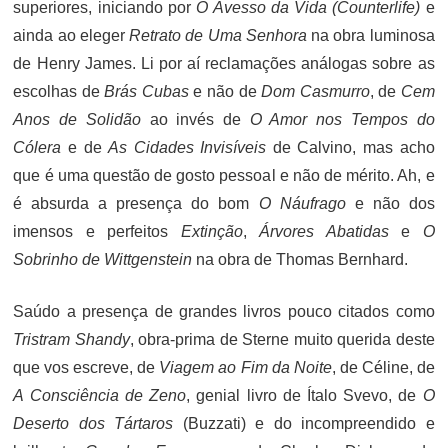
superiores, iniciando por
O Avesso da Vida (Counterlife)
e
ainda ao eleger
Retrato de Uma Senhora
na obra luminosa
de Henry James. Li por aí reclamações análogas sobre as
escolhas de
Brás Cubas
e não de
Dom Casmurro
, de
Cem
Anos de Solidão
ao invés de
O Amor nos Tempos do
Cólera
e de
As Cidades Invisíveis
de Calvino, mas acho
que é uma questão de gosto pessoal e não de mérito. Ah, e
é absurda a presença do bom
O Náufrago
e não dos
imensos e perfeitos
Extinção
,
Árvores Abatidas
e
O
Sobrinho de Wittgenstein
na obra de Thomas Bernhard.
Saúdo a presença de grandes livros pouco citados como
Tristram Shandy
, obra-prima de Sterne muito querida deste
que vos escreve, de
Viagem ao Fim da Noite
, de Céline, de
A Consciência de Zeno
, genial livro de Ítalo Svevo, de
O
Deserto dos Tártaros
(Buzzati) e do incompreendido e