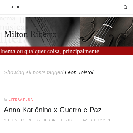
SE
MENU
Milton Ribeiro
Showing all posts tagged
Leon Tolstói
LITERATURA
In
Anna Kariênina x Guerra e Paz
AUTHOR
POSTED
MILTON RIBEIRO
22 DE ABRIL DE 2025
LEAVE A COMMENT
ON