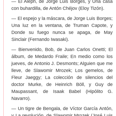
— El Aleph, de Jorge Luis Borges, y Una casa
con buhardilla, de Antón Chéjov (Eloy Tizón).
— El espejo y la máscara, de Jorge Luis Borges;
Una luz en la ventana, de Truman Capote, y
Donde su fuego nunca se apaga, de May
Sinclair (Fernando Iwasaki).
— Bienvenido, Bob, de Juan Carlos Onetti; El
álbum, de Medardo Fraile; En medio como los
jueves, de Antonio J. Desmonts; Alguien que me
lleve, de Slawomir Mrozek; Los gemelos, de
Fleur Jaeggy; La colección de silencios del
doctor Murke, de Heinrich Böll, y Guy de
Maupassant, de Isaak Babel (Hipólito G.
Navarro).
— Un tigre de Bengala, de Víctor García Antón,
y La revolución, de Slawomir Mrozek (José Luis