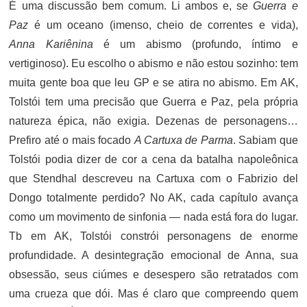
É uma discussão bem comum. Li ambos e, se
Guerra e
Paz
é um oceano (imenso, cheio de correntes e vida),
Anna Kariênina
é um abismo (profundo, íntimo e
vertiginoso). Eu escolho o abismo e não estou sozinho: tem
muita gente boa que leu GP e se atira no abismo. Em AK,
Tolstói tem uma precisão que Guerra e Paz, pela própria
natureza épica, não exigia. Dezenas de personagens…
Prefiro até o mais focado
A Cartuxa de Parma
. Sabiam que
Tolstói podia dizer de cor a cena da batalha napoleônica
que Stendhal descreveu na Cartuxa com o Fabrizio del
Dongo totalmente perdido? No AK, cada capítulo avança
como um movimento de sinfonia — nada está fora do lugar.
Tb em AK, Tolstói constrói personagens de enorme
profundidade. A desintegração emocional de Anna, sua
obsessão, seus ciúmes e desespero são retratados com
uma crueza que dói. Mas é claro que compreendo quem