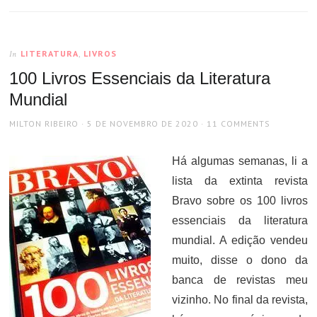
LITERATURA
,
LIVROS
In
100 Livros Essenciais da Literatura
Mundial
AUTHOR
POSTED
MILTON RIBEIRO
5 DE NOVEMBRO DE 2020
11 COMMENTS
ON
Há algumas semanas, li a
lista da extinta revista
Bravo sobre os 100 livros
essenciais da literatura
mundial. A edição vendeu
muito, disse o dono da
banca de revistas meu
vizinho. No final da revista,