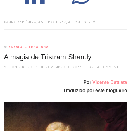
TAGS:
ANNA KARIÊNINA
,
GUERRA E PAZ
,
LEON TOLSTÓI
ENSAIO
,
LITERATURA
In
A magia de Tristram Shandy
AUTHOR
POSTED
MILTON RIBEIRO
1 DE NOVEMBRO DE 2023
LEAVE A COMMENT
ON
Por
Vicente Battista
Traduzido por este blogueiro