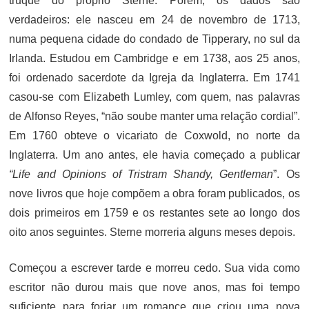
truque do próprio Sterne. Porém, os dados são
verdadeiros: ele nasceu em 24 de novembro de 1713,
numa pequena cidade do condado de Tipperary, no sul da
Irlanda. Estudou em Cambridge e em 1738, aos 25 anos,
foi ordenado sacerdote da Igreja da Inglaterra. Em 1741
casou-se com Elizabeth Lumley, com quem, nas palavras
de Alfonso Reyes, “não soube manter uma relação cordial”.
Em 1760 obteve o vicariato de Coxwold, no norte da
Inglaterra. Um ano antes, ele havia começado a publicar
“
Life and Opinions of Tristram Shandy, Gentleman
”. Os
nove livros que hoje compõem a obra foram publicados, os
dois primeiros em 1759 e os restantes sete ao longo dos
oito anos seguintes. Sterne morreria alguns meses depois.
Começou a escrever tarde e morreu cedo. Sua vida como
escritor não durou mais que nove anos, mas foi tempo
suficiente para forjar um romance que criou uma nova