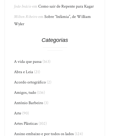
João Inácio
em
Como sair de Repente para Kagar
Milton Ribeiro
em
Sobre “Infâmia”, de William
Wyler
Categorias
A vida que passa
(163)
Abra e Leia
(21)
Acordo ortográfico
(2)
Amigos, tudo
(136)
António Barbeiro
(3)
Arte
(90)
Artes Plásticas
(102)
Assino embaixo e por todos os lados
(124)