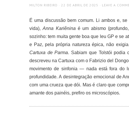
AUTHOR
POSTED
MILTON RIBEIRO
22 DE ABRIL DE 2025
LEAVE A COMM
ON
É uma discussão bem comum. Li ambos e, s
vida),
Anna Kariênina
é um abismo (profundo, 
sozinho: tem muita gente boa que leu GP e se a
e Paz, pela própria natureza épica, não exig
Cartuxa de Parma
. Sabiam que Tolstói podia 
descreveu na Cartuxa com o Fabrizio del Dongo
movimento de sinfonia — nada está fora do l
profundidade. A desintegração emocional de An
com uma crueza que dói. Mas é claro que comp
amante dos painéis, prefiro os microscópios.