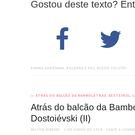
Gostou deste texto? Ent
TAGS:
ANNA KARIÊNINA
,
GUERRA E PAZ
,
LEON TOLSTÓI
ATRÁS DO BALCÃO DA BAMBOLETRAS
,
BESTEIROL
,
In
Atrás do balcão da Bambol
Dostoiévski (II)
AUTHOR
POSTED
MILTON RIBEIRO
2 DE JUNHO DE 2019
LEAVE A COMM
ON