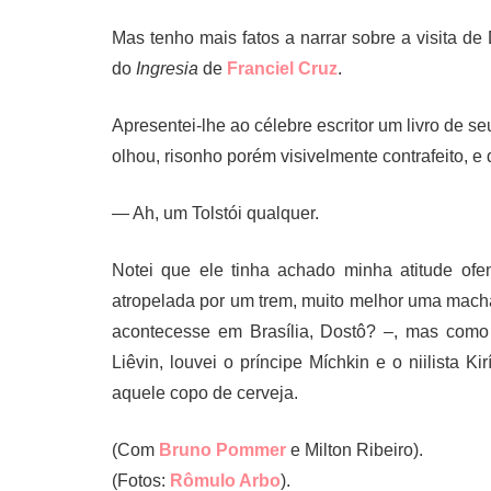
Mas tenho mais fatos a narrar sobre a visita de
do
Ingresia
de
Franciel Cruz
.
Apresentei-lhe ao célebre escritor um livro de s
olhou, risonho porém visivelmente contrafeito, e 
— Ah, um Tolstói qualquer.
Notei que ele tinha achado minha atitude ofen
atropelada por um trem, muito melhor uma mach
acontecesse em Brasília, Dostô? –, mas como 
Liêvin, louvei o príncipe Míchkin e o niilista K
aquele copo de cerveja.
(Com
Bruno Pommer
e Milton Ribeiro).
(Fotos:
Rômulo Arbo
).