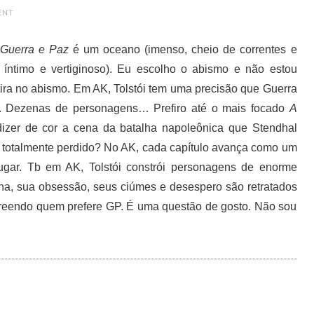
ENT
e
Guerra e Paz
é um oceano (imenso, cheio de correntes e
íntimo e vertiginoso). Eu escolho o abismo e não estou
tira no abismo. Em AK, Tolstói tem uma precisão que Guerra
ia. Dezenas de personagens… Prefiro até o mais focado
A
dizer de cor a cena da batalha napoleônica que Stendhal
 totalmente perdido? No AK, cada capítulo avança como um
ugar. Tb em AK, Tolstói constrói personagens de enorme
na, sua obsessão, seus ciúmes e desespero são retratados
reendo quem prefere GP. É uma questão de gosto. Não sou