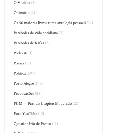
O Violista
(5)
Obituário
(21)
Os 50 maiores livros (uma antologia pessoal)
(34)
Parábolas da vida cotidiana
(2)
Parábolas de Kafka
(2)
Podcasts
(1)
Poesia
(71)
Política
(591)
Porto Alegre
(198)
Provocações
(25)
PUM — Partido Utópico Moderado
(28)
Puro YouTube
(10)
Questionário de Proust
(19)