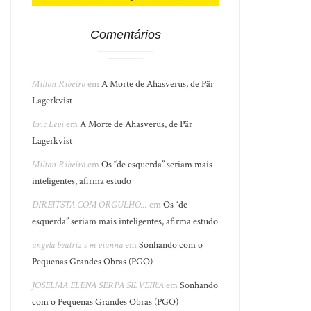
Comentários
Milton Ribeiro
em
A Morte de Ahasverus, de Pär
Lagerkvist
Eric Levi
em
A Morte de Ahasverus, de Pär
Lagerkvist
Milton Ribeiro
em
Os “de esquerda” seriam mais
inteligentes, afirma estudo
DIREITSTA COM ORGULHO...
em
Os “de
esquerda” seriam mais inteligentes, afirma estudo
angela beatriz s m vianna
em
Sonhando com o
Pequenas Grandes Obras (PGO)
JOSELMA ELENA SERPA SILVEIRA
em
Sonhando
com o Pequenas Grandes Obras (PGO)