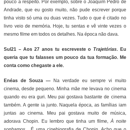
pouco a respeito. Por exemplo, sobre o Joaquim Pedro de
Andrade, que eu gosto muito, não pude escrever porque
tinha visto só uma ou duas vezes. Tudo o que é citado no
livro veio de memória. Hoje, tu sentas e vê vinte vezes o
mesmo filme em todos os detalhes. Na época não dava.
Sul21 – Aos 27 anos tu escreveste o
Trajetórias
. Eu
queria que tu falasses um pouco da tua formação. Me
conta como chegaste a ele.
Enéas de Souza —
Na verdade eu sempre vi muito
cinema, desde pequeno. Minha mãe me levava no cinema
quando eu era guri. Meu pai gostava bastante de cinema
também. A gente ia junto. Naquela época, as famílias iam
juntas ao cinema. Meu pai gostava muito de música,
adorava Chopin. Eu lembro que tinha um filme,
À noite
sonhamos.
.. É uma cinebiografia de Chopin. Acho que o