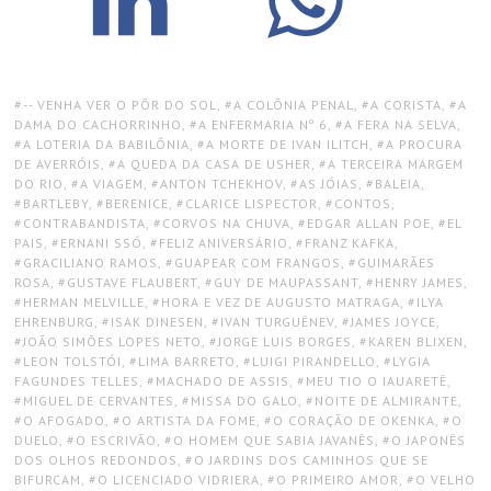
TAGS:
-- VENHA VER O PÔR DO SOL
,
A COLÔNIA PENAL
,
A CORISTA
,
A
DAMA DO CACHORRINHO
,
A ENFERMARIA Nº 6
,
A FERA NA SELVA
,
A LOTERIA DA BABILÔNIA
,
A MORTE DE IVAN ILITCH
,
A PROCURA
DE AVERRÓIS
,
A QUEDA DA CASA DE USHER
,
A TERCEIRA MARGEM
DO RIO
,
A VIAGEM
,
ANTON TCHEKHOV
,
AS JÓIAS
,
BALEIA
,
BARTLEBY
,
BERENICE
,
CLARICE LISPECTOR
,
CONTOS
,
CONTRABANDISTA
,
CORVOS NA CHUVA
,
EDGAR ALLAN POE
,
EL
PAIS
,
ERNANI SSÓ
,
FELIZ ANIVERSÁRIO
,
FRANZ KAFKA
,
GRACILIANO RAMOS
,
GUAPEAR COM FRANGOS
,
GUIMARÃES
ROSA
,
GUSTAVE FLAUBERT
,
GUY DE MAUPASSANT
,
HENRY JAMES
,
HERMAN MELVILLE
,
HORA E VEZ DE AUGUSTO MATRAGA
,
ILYA
EHRENBURG
,
ISAK DINESEN
,
IVAN TURGUÊNEV
,
JAMES JOYCE
,
JOÃO SIMÕES LOPES NETO
,
JORGE LUIS BORGES
,
KAREN BLIXEN
,
LEON TOLSTÓI
,
LIMA BARRETO
,
LUIGI PIRANDELLO
,
LYGIA
FAGUNDES TELLES
,
MACHADO DE ASSIS
,
MEU TIO O IAUARETÊ
,
MIGUEL DE CERVANTES
,
MISSA DO GALO
,
NOITE DE ALMIRANTE
,
O AFOGADO
,
O ARTISTA DA FOME
,
O CORAÇÃO DE OKENKA
,
O
DUELO
,
O ESCRIVÃO
,
O HOMEM QUE SABIA JAVANÊS
,
O JAPONÊS
DOS OLHOS REDONDOS
,
O JARDINS DOS CAMINHOS QUE SE
BIFURCAM
,
O LICENCIADO VIDRIERA
,
O PRIMEIRO AMOR
,
O VELHO