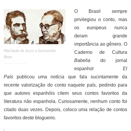
ON
O Brasil sempre
privilegiou o conto, mas
os europeus nunca
deram grande
importância ao gênero. O
Machado de Assis e Guimarães
Caderno de Cultura
Rosa.
Babelia
do jornal
espanhol
El
País
publicou uma notícia que fala sucintamente da
recente valorização do conto naquele país, pedindo para
que autores espanhóis citem seus contos favoritos da
literatura não espanhola. Curiosamente, nenhum conto foi
citado duas vezes. Depois, coloco uma relação de contos
favoritos deste blogueiro.