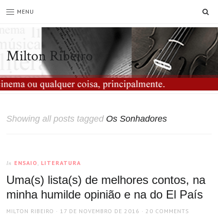
SE
MENU
Milton Ribeiro
Showing all posts tagged
Os Sonhadores
ENSAIO
,
LITERATURA
In
Uma(s) lista(s) de melhores contos, na
minha humilde opinião e na do El País
AUTHOR
POSTED
MILTON RIBEIRO
17 DE NOVEMBRO DE 2016
20 COMMENTS