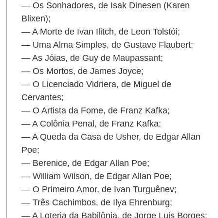
— Os Sonhadores, de Isak Dinesen (Karen
Blixen);
— A Morte de Ivan Ilitch, de Leon Tolstói;
— Uma Alma Simples, de Gustave Flaubert;
— As Jóias, de Guy de Maupassant;
— Os Mortos, de James Joyce;
— O Licenciado Vidriera, de Miguel de
Cervantes;
— O Artista da Fome, de Franz Kafka;
— A Colônia Penal, de Franz Kafka;
— A Queda da Casa de Usher, de Edgar Allan
Poe;
— Berenice, de Edgar Allan Poe;
— William Wilson, de Edgar Allan Poe;
— O Primeiro Amor, de Ivan Turguênev;
— Três Cachimbos, de Ilya Ehrenburg;
— A Loteria da Babilônia, de Jorge Luis Borges;