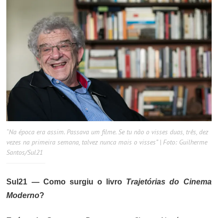
“Na época era assim. Passava um filme. Se tu não o visses duas, três, dez
vezes na primeira semana, talvez nunca mais o visses” | Foto: Guilherme
Santos/Sul21
Sul21 — Como surgiu o livro
Trajetórias do Cinema
Moderno
?