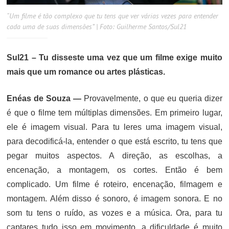
“Um filme é tão complexo que tu tens que ver várias vezes para entender
cada uma de suas dimensões” | Foto: Guilherme Santos/Sul21
Sul21 – Tu disseste uma vez que um filme exige muito
mais que um romance ou artes plásticas.
Enéas de Souza —
Provavelmente, o que eu queria dizer
é que o filme tem múltiplas dimensões. Em primeiro lugar,
ele é imagem visual. Para tu leres uma imagem visual,
para decodificá-la, entender o que está escrito, tu tens que
pegar muitos aspectos. A direção, as escolhas, a
encenação, a montagem, os cortes. Então é bem
complicado. Um filme é roteiro, encenação, filmagem e
montagem. Além disso é sonoro, é imagem sonora. E no
som tu tens o ruído, as vozes e a música. Ora, para tu
captares tudo isso em movimento, a dificuldade é muito