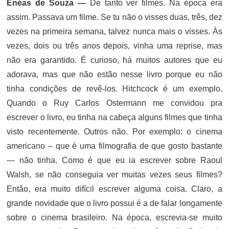
Enéas de Souza —
De tanto ver filmes. Na época era
assim. Passava um filme. Se tu não o visses duas, três, dez
vezes na primeira semana, talvez nunca mais o visses. Às
vezes, dois ou três anos depois, vinha uma reprise, mas
não era garantido. É curioso, há muitos autores que eu
adorava, mas que não estão nesse livro porque eu não
tinha condições de revê-los. Hitchcock é um exemplo.
Quando o Ruy Carlos Ostermann me convidou pra
escrever o livro, eu tinha na cabeça alguns filmes que tinha
visto recentemente. Outros não. Por exemplo: o cinema
americano – que é uma filmografia de que gosto bastante
— não tinha. Como é que eu ia escrever sobre Raoul
Walsh, se não conseguia ver muitas vezes seus filmes?
Então, era muito difícil escrever alguma coisa. Claro, a
grande novidade que o livro possui é a de falar longamente
sobre o cinema brasileiro. Na época, escrevia-se muito