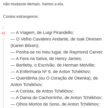
não mudasse demais. Vamos a ela.
Contos estrangeiros:
— A Viagem, de Luigi Pirandello;
— O Velho Cavaleiro Andante, de Isak Dinesen
(Karen Blixen);
— Ponha-se no meu lugar, de Raymond Carver;
— A Fera na Selva, de Henry James;
— Bartleby, o Escrivão, de Herman Melville;
— A Enfermaria Nº 6, de Anton Tchékhov;
— Queridinha (ou O Coração de Okenka), de
Anton Tchékhov;
— A Corista, de Anton Tchékhov;
— A Dama do Cachorrinho, de Anton Tchékhov;
— Olhos Mortos de Sono, de Anton Tchékhov;