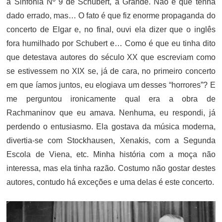
a Sinfonia Nº 9 de Schubert, a Grande. Não é que tenha
dado errado, mas… O fato é que fiz enorme propaganda do
concerto de Elgar e, no final, ouvi ela dizer que o inglês
fora humilhado por Schubert e… Como é que eu tinha dito
que detestava autores do século XX que escreviam como
se estivessem no XIX se, já de cara, no primeiro concerto
em que íamos juntos, eu elogiava um desses “horrores”? E
me perguntou ironicamente qual era a obra de
Rachmaninov que eu amava. Nenhuma, eu respondi, já
perdendo o entusiasmo. Ela gostava da música moderna,
divertia-se com Stockhausen, Xenakis, com a Segunda
Escola de Viena, etc. Minha história com a moça não
interessa, mas ela tinha razão. Costumo não gostar destes
autores, contudo há exceções e uma delas é este concerto.