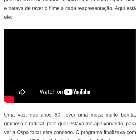
e tratava de rever o filme a cada reapresentação. Aqui está
ele:
Uma vez, nos anos 80, levei uma moça muito bonita,
graciosa e radical, pela qual estava me apaixonando, para
ver a Ospa tocar este concerto. O programa finalizava com