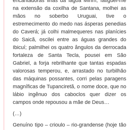
encantadoras ilhas da lagoa Mirim; fatiguei-me
na extensão da coxilha de Santana, molhei as
mãos no soberbo Uruguai, tive o
estremecimento do medo nas ásperas penedias
do Caverá; já colhi malmequeres nas planícies
do Saicã, oscilei entre as águas grandes do
Ibicuí; palmilhei os quatro ângulos da derrocada
fortaleza de Santa Tecla, pousei em São
Gabriel, a forja rebrilhante que tantas espadas
valorosas temperou, e, arrastado no turbilhão
das máquinas possantes, corri pelas paragens
magníficas de Tupanciretã, o nome doce, que no
lábio ingênuo dos caboclos quer dizer os
campos onde repousou a mãe de Deus…
(…)
Genuíno tipo – crioulo – rio-grandense (hoje tão