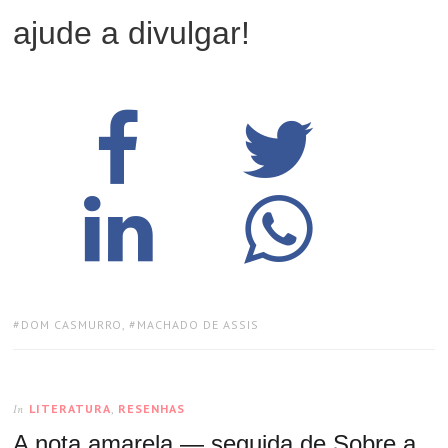
ajude a divulgar!
TAGS:
DOM CASMURRO
,
MACHADO DE ASSIS
LITERATURA
,
RESENHAS
In
A nota amarela — seguida de Sobre a