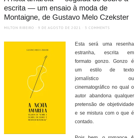
escrita — um ensaio à moda de
Montaigne, de Gustavo Melo Czekster
AUTHOR
POSTED
MILTON RIBEIRO
9 DE AGOSTO DE 2021
3 COMMENTS
ON
Esta será uma resenha
estranha, escrita em
formato gonzo. Gonzo é
um estilo de texto
jornalístico ou
cinematográfico no qual o
autor abandona qualquer
pretensão de objetividade
e se mistura com o que é
contado.
Pois bem, o romance
A