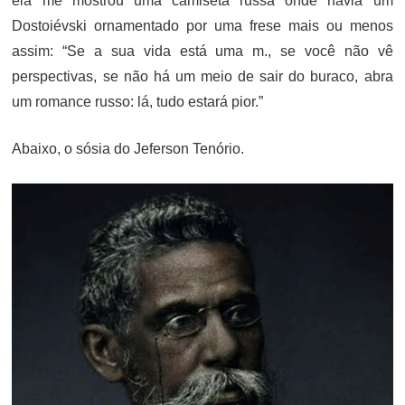
ela me mostrou uma camiseta russa onde havia um
Dostoiévski ornamentado por uma frese mais ou menos
assim: “Se a sua vida está uma m., se você não vê
perspectivas, se não há um meio de sair do buraco, abra
um romance russo: lá, tudo estará pior.”
Abaixo, o sósia do Jeferson Tenório.