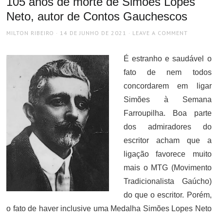
105 anos de morte de Simões Lopes
Neto, autor de Contos Gauchescos
AUTHOR
POSTED
MILTON RIBEIRO
14 DE JUNHO DE 2021
LEAVE A COMMENT
ON
É estranho e saudável o
fato de nem todos
concordarem em ligar
Simões à Semana
Farroupilha. Boa parte
dos admiradores do
escritor acham que a
ligação favorece muito
mais o MTG (Movimento
Tradicionalista Gaúcho)
do que o escritor. Porém,
o fato de haver inclusive uma Medalha Simões Lopes Neto