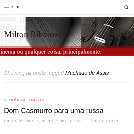
SE
MENU
Milton Ribeiro
Showing all posts tagged
Machado de Assis
CRÔNICA FAMILIAR
In
Dom Casmurro para uma russa
AUTHOR
POSTED
MILTON RIBEIRO
3 DE DEZEMBRO DE 2025
LEAVE A COMMENT
ON