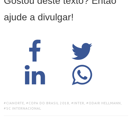
Gostou deste texto? Então
ajude a divulgar!
TAGS:
CIANORTE
,
COPA DO BRASIL 2018
,
INTER
,
ODAIR HELLMANN
,
SC INTERNACIONAL