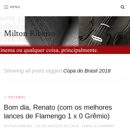
SE
MENU
Milton Ribeiro
Showing all posts tagged
Copa do Brasil 2018
FUTEBOL
In
Bom dia, Renato (com os melhores
lances de Flamengo 1 x 0 Grêmio)
AUTHOR
POSTED
MILTON RIBEIRO
16 DE AGOSTO DE 2018
LEAVE A COMMENT