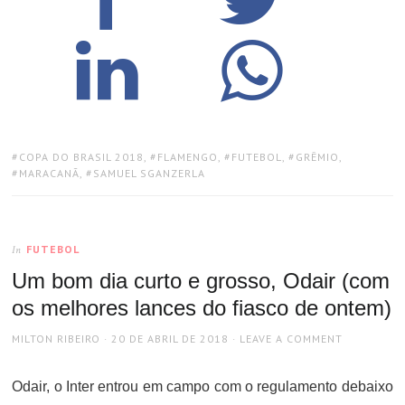
TAGS:
COPA DO BRASIL 2018
,
FLAMENGO
,
FUTEBOL
,
GRÊMIO
,
MARACANÃ
,
SAMUEL SGANZERLA
FUTEBOL
In
Um bom dia curto e grosso, Odair (com
os melhores lances do fiasco de ontem)
AUTHOR
POSTED
MILTON RIBEIRO
20 DE ABRIL DE 2018
LEAVE A COMMENT
ON
Odair, o Inter entrou em campo com o regulamento debaixo