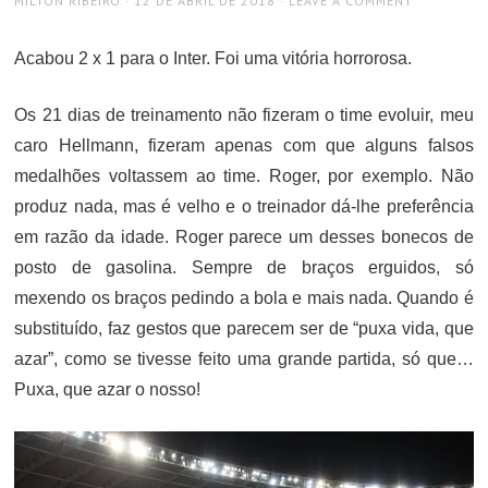
MILTON RIBEIRO
12 DE ABRIL DE 2018
LEAVE A COMMENT
ON
Acabou 2 x 1 para o Inter. Foi uma vitória horrorosa.
Os 21 dias de treinamento não fizeram o time evoluir, meu
caro Hellmann, fizeram apenas com que alguns falsos
medalhões voltassem ao time. Roger, por exemplo. Não
produz nada, mas é velho e o treinador dá-lhe preferência
em razão da idade. Roger parece um desses bonecos de
posto de gasolina. Sempre de braços erguidos, só
mexendo os braços pedindo a bola e mais nada. Quando é
substituído, faz gestos que parecem ser de “puxa vida, que
azar”, como se tivesse feito uma grande partida, só que…
Puxa, que azar o nosso!