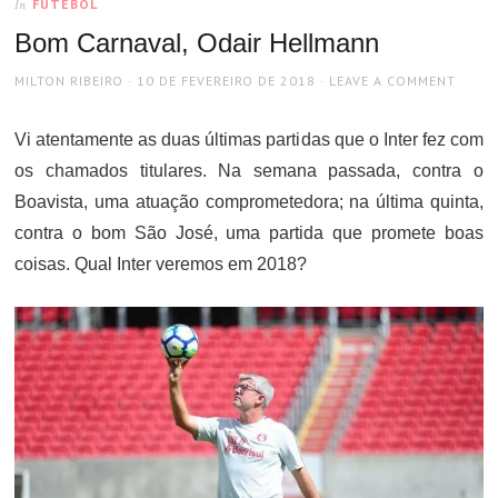
FUTEBOL
In
Bom Carnaval, Odair Hellmann
AUTHOR
POSTED
MILTON RIBEIRO
10 DE FEVEREIRO DE 2018
LEAVE A COMMENT
ON
Vi atentamente as duas últimas partidas que o Inter fez com
os chamados titulares. Na semana passada, contra o
Boavista, uma atuação comprometedora; na última quinta,
contra o bom São José, uma partida que promete boas
coisas. Qual Inter veremos em 2018?