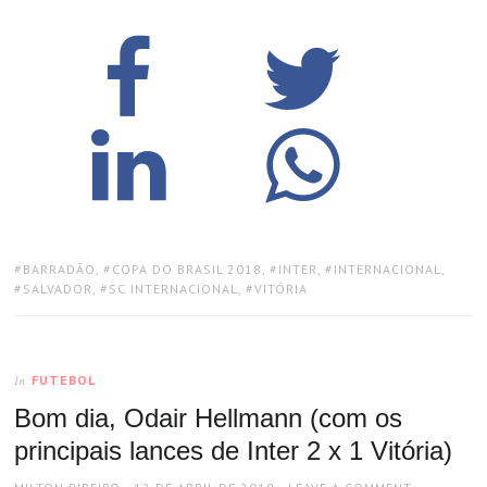
TAGS:
BARRADÃO
,
COPA DO BRASIL 2018
,
INTER
,
INTERNACIONAL
,
SALVADOR
,
SC INTERNACIONAL
,
VITÓRIA
FUTEBOL
In
Bom dia, Odair Hellmann (com os
principais lances de Inter 2 x 1 Vitória)
AUTHOR
POSTED