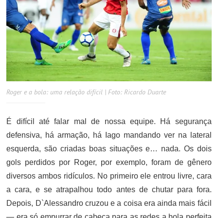
Roger e a bola: uma relação difícil | Foto: Ricardo Duarte
É difícil até falar mal de nossa equipe. Há segurança
defensiva, há armação, há Iago mandando ver na lateral
esquerda, são criadas boas situações e… nada. Os dois
gols perdidos por Roger, por exemplo, foram de gênero
diversos ambos ridículos. No primeiro ele entrou livre, cara
a cara, e se atrapalhou todo antes de chutar para fora.
Depois, D`Alessandro cruzou e a coisa era ainda mais fácil
— era só empurrar de cabeça para as redes a bola perfeita