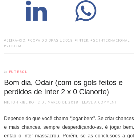
TAGS:
BEIRA-RIO
,
COPA DO BRASIL 2018
,
INTER
,
SC INTERNACIONAL
,
VITÓRIA
FUTEBOL
In
Bom dia, Odair (com os gols feitos e
perdidos de Inter 2 x 0 Cianorte)
AUTHOR
POSTED
MILTON RIBEIRO
2 DE MARÇO DE 2018
LEAVE A COMMENT
ON
Depende do que você chama “jogar bem”. Se criar chances
e mais chances, sempre desperdiçando-as, é jogar bem,
então o Inter massacrou. Porém, se as conclusões a gol