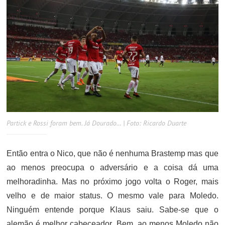
Partick e Rossi foram bem. Já Dourado… | Foto: Ricardo Duarte
Então entra o Nico, que não é nenhuma Brastemp mas que
ao menos preocupa o adversário e a coisa dá uma
melhoradinha. Mas no próximo jogo volta o Roger, mais
velho e de maior status. O mesmo vale para Moledo.
Ninguém entende porque Klaus saiu. Sabe-se que o
alemão é melhor cabeceador. Bem, ao menos Moledo não