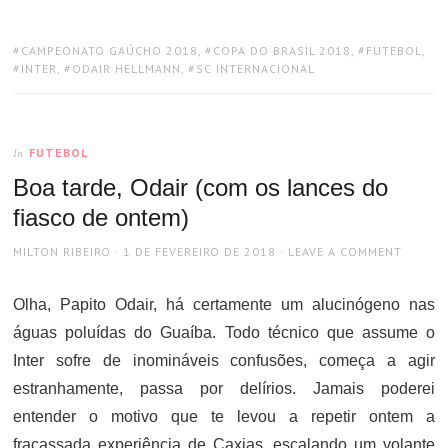
TAGS:
CAMPEONATO GAÚCHO 2018
,
COPA DO BRASIL 2018
,
FUTEBOL
,
INTER
,
ODAIR HELLMANN
,
SC INTERNACIONAL
FUTEBOL
In
Boa tarde, Odair (com os lances do
fiasco de ontem)
AUTHOR
POSTED
MILTON RIBEIRO
1 DE FEVEREIRO DE 2018
LEAVE A COMMENT
ON
Olha, Papito Odair, há certamente um alucinógeno nas
águas poluídas do Guaíba. Todo técnico que assume o
Inter sofre de inomináveis confusões, começa a agir
estranhamente, passa por delírios. Jamais poderei
entender o motivo que te levou a repetir ontem a
fracassada experiência de Caxias, escalando um volante