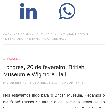
TAGS:
A BALADA DE ADAM HENRY
,
FIONA MAYE
,
IAN MCEWAN
,
LITERATURA
,
RESENHA
,
WIGMORE HALL
VIAGENS
In
Londres, 20 de fevereiro: British
Museum e Wigmore Hall
AUTHOR
POSTED
MILTON RIBEIRO
3 DE ABRIL DE 2014
10 COMMENTS
ON
Nós estávamos indo para o British Museum. Pegamos o
metrô até Russel Square Station. A Elena sentou-se ao