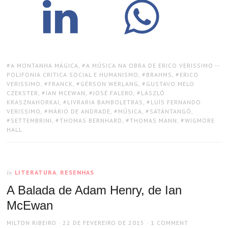
TAGS:
A MONTANHA MÁGICA
,
A MÚSICA NA OBRA DE ERICO VERISSIMO --
POLIFONIA CRÍTICA SOCIAL E HUMANISMO
,
BRAHMS
,
ERICO
VERISSIMO
,
FRANCK
,
GÉRSON WERLANG
,
GUSTAVO MELO
CZEKSTER
,
IAN MCEWAN
,
JOSÉ FALERO
,
LÁSZLÓ
KRASZNAHORKAI
,
LIVRARIA BAMBOLETRAS
,
LUÍS FERNANDO
VERISSIMO
,
MÁRIO DE ANDRADE
,
MÚSICA
,
SÁTÁNTANGÓ
,
SETTEMBRINI
,
THOMAS BERNHARD
,
THOMAS MANN
,
WIGMORE
HALL
LITERATURA
,
RESENHAS
In
A Balada de Adam Henry, de Ian
McEwan
AUTHOR
POSTED
MILTON RIBEIRO
22 DE FEVEREIRO DE 2015
1 COMMENT