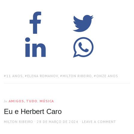
TAGS:
11 ANOS
,
ELENA ROMANOV
,
MILTON RIBEIRO
,
ONZE ANOS
AMIGOS, TUDO
,
MÚSICA
In
Eu e Herbert Caro
AUTHOR
POSTED
MILTON RIBEIRO
28 DE MARÇO DE 2024
LEAVE A COMMENT
ON