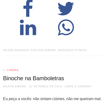
TAGS:
ELENA ROMANOV
,
MILTON RIBEIRO
,
MOINHOS FITNESS
CINEMA
In
Binoche na Bamboletras
AUTHOR
POSTED
MILTON RIBEIRO
12 DE MARÇO DE 2024
LEAVE A COMMENT
ON
Eu peço a vocês: não sintam ciúmes, não me queiram mal.