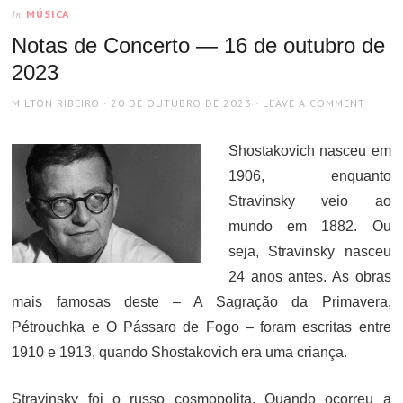
MÚSICA
In
Notas de Concerto — 16 de outubro de
2023
AUTHOR
POSTED
MILTON RIBEIRO
20 DE OUTUBRO DE 2023
LEAVE A COMMENT
ON
Shostakovich nasceu em
1906, enquanto
Stravinsky veio ao
mundo em 1882. Ou
seja, Stravinsky nasceu
24 anos antes. As obras
mais famosas deste – A Sagração da Primavera,
Pétrouchka e O Pássaro de Fogo – foram escritas entre
1910 e 1913, quando Shostakovich era uma criança.
Stravinsky foi o russo cosmopolita. Quando ocorreu a