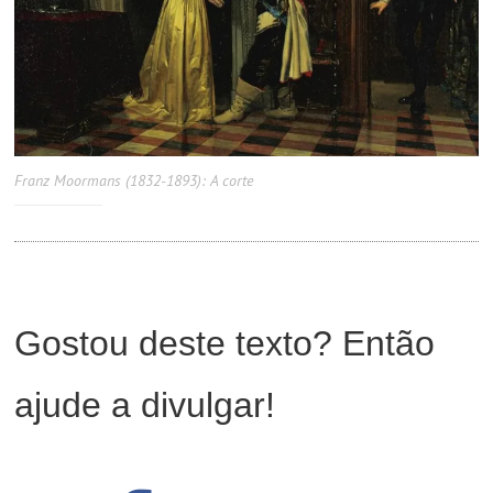
Franz Moormans (1832-1893): A corte
Gostou deste texto? Então
ajude a divulgar!