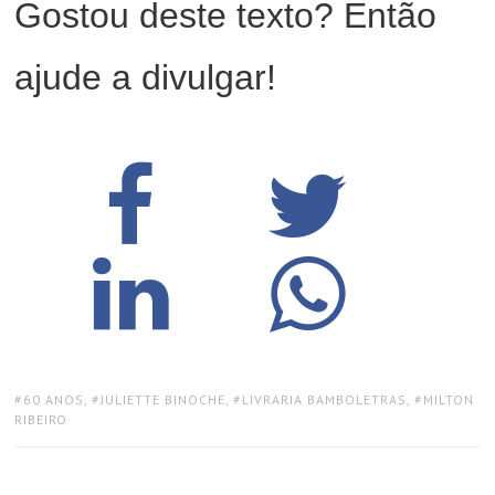
Gostou deste texto? Então
ajude a divulgar!
TAGS:
60 ANOS
,
JULIETTE BINOCHE
,
LIVRARIA BAMBOLETRAS
,
MILTON
RIBEIRO