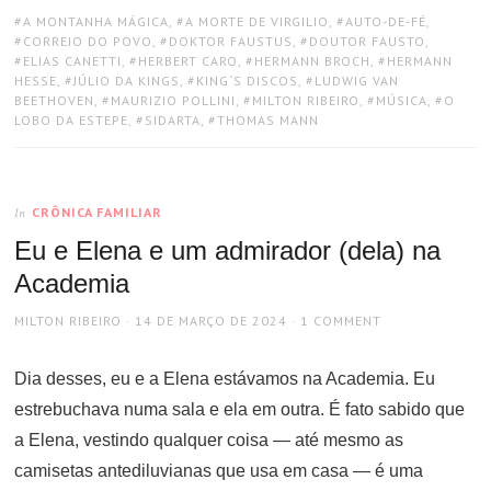
TAGS:
A MONTANHA MÁGICA
,
A MORTE DE VIRGILIO
,
AUTO-DE-FÉ
,
CORREIO DO POVO
,
DOKTOR FAUSTUS
,
DOUTOR FAUSTO
,
ELIAS CANETTI
,
HERBERT CARO
,
HERMANN BROCH
,
HERMANN
HESSE
,
JÚLIO DA KINGS
,
KING`S DISCOS
,
LUDWIG VAN
BEETHOVEN
,
MAURIZIO POLLINI
,
MILTON RIBEIRO
,
MÚSICA
,
O
LOBO DA ESTEPE
,
SIDARTA
,
THOMAS MANN
CRÔNICA FAMILIAR
In
Eu e Elena e um admirador (dela) na
Academia
AUTHOR
POSTED
MILTON RIBEIRO
14 DE MARÇO DE 2024
1 COMMENT
ON
Dia desses, eu e a Elena estávamos na Academia. Eu
estrebuchava numa sala e ela em outra. É fato sabido que
a Elena, vestindo qualquer coisa — até mesmo as
camisetas antediluvianas que usa em casa — é uma