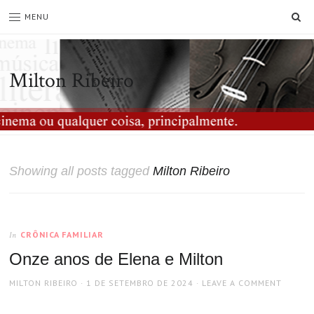
SE
MENU
Milton Ribeiro
Showing all posts tagged
Milton Ribeiro
CRÔNICA FAMILIAR
In
Onze anos de Elena e Milton
AUTHOR
POSTED
MILTON RIBEIRO
1 DE SETEMBRO DE 2024
LEAVE A COMMENT
ON