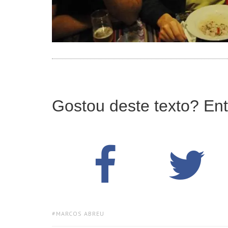
Gostou deste texto? Ent
TAGS:
MARCOS ABREU