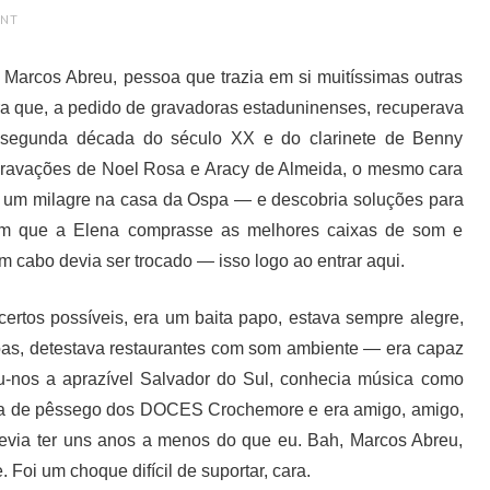
ENT
 Marcos Abreu, pessoa que trazia em si muitíssimas outras
a que, a pedido de gravadoras estaduninenses, recuperava
segunda década do século XX e do clarinete de Benny
ravações de Noel Rosa e Aracy de Almeida, o mesmo cara
ez um milagre na casa da Ospa — e descobria soluções para
 em que a Elena comprasse as melhores caixas de som e
m cabo devia ser trocado — isso logo ao entrar aqui.
ertos possíveis, era um baita papo, estava sempre alegre,
soas, detestava restaurantes com som ambiente — era capaz
ou-nos a aprazível Salvador do Sul, conhecia música como
eia de pêssego dos DOCES Crochemore e era amigo, amigo,
evia ter uns anos a menos do que eu. Bah, Marcos Abreu,
 Foi um choque difícil de suportar, cara.