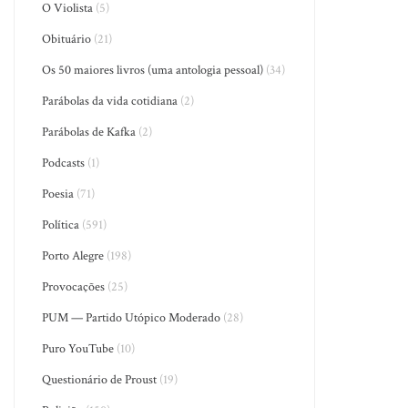
O Violista
(5)
Obituário
(21)
Os 50 maiores livros (uma antologia pessoal)
(34)
Parábolas da vida cotidiana
(2)
Parábolas de Kafka
(2)
Podcasts
(1)
Poesia
(71)
Política
(591)
Porto Alegre
(198)
Provocações
(25)
PUM — Partido Utópico Moderado
(28)
Puro YouTube
(10)
Questionário de Proust
(19)