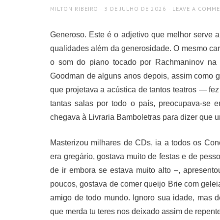
AUTHOR
POSTED
MILTON RIBEIRO
3 DE JULHO DE 2026
LEAVE A COMM
ON
Generoso. Este é o adjetivo que melhor serve a
qualidades além da generosidade. O mesmo car
o som do piano tocado por Rachmaninov na 
Goodman de alguns anos depois, assim como g
que projetava a acústica de tantos teatros — f
tantas salas por todo o país, preocupava-se
chegava à Livraria Bamboletras para dizer que u
Masterizou milhares de CDs, ia a todos os Conc
era gregário, gostava muito de festas e de pes
de ir embora se estava muito alto –, apresent
poucos, gostava de comer queijo Brie com gel
amigo de todo mundo. Ignoro sua idade, mas d
que merda tu teres nos deixado assim de repente.