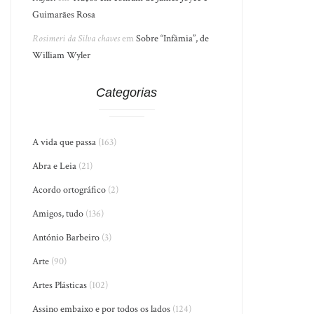
Guimarães Rosa
Rosimeri da Silva chaves
em
Sobre “Infâmia”, de
William Wyler
Categorias
A vida que passa
(163)
Abra e Leia
(21)
Acordo ortográfico
(2)
Amigos, tudo
(136)
António Barbeiro
(3)
Arte
(90)
Artes Plásticas
(102)
Assino embaixo e por todos os lados
(124)