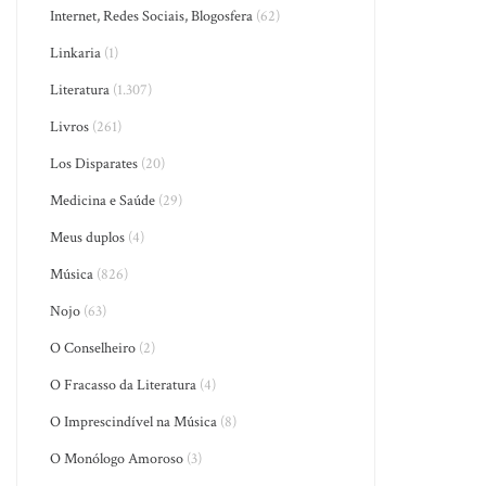
Internet, Redes Sociais, Blogosfera
(62)
Linkaria
(1)
Literatura
(1.307)
Livros
(261)
Los Disparates
(20)
Medicina e Saúde
(29)
Meus duplos
(4)
Música
(826)
Nojo
(63)
O Conselheiro
(2)
O Fracasso da Literatura
(4)
O Imprescindível na Música
(8)
O Monólogo Amoroso
(3)