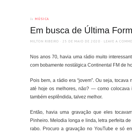
MÚSICA
In
Em busca de Última For
AUTHOR
POSTED
MILTON RIBEIRO
25 DE MAIO DE 2020
LEAVE A COMM
ON
Nos anos 70, havia uma rádio muito interessant
com bobamente nostálgica Continental FM de ho
Pois bem, a rádio era “jovem”. Ou seja, tocav
até hoje os melhores, não? — como colocava i
também esplêndida, talvez melhor.
Então, havia uma gravação que eles tocava
Pinheiro. Melodia longa e linda, letra perfeita
rabo. Procuro a gravação no YouTube e só en