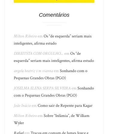
Comentários
Milton Ribeiro
em
Os “de esquerda” seriam mais
inteligentes, afirma estudo
DIREITSTA COM ORGULHO...
em
Os “de
esquerda” seriam mais inteligentes, afirma estudo
angela beatriz s m vianna
em
Sonhando com o
Pequenas Grandes Obras (PGO)
JOSELMA ELENA SERPA SILVEIRA
em
Sonhando
com o Pequenas Grandes Obras (PGO)
João Inácio
em
Como sair de Repente para Kagar
Milton Ribeiro
em
Sobre “Infâmia”, de William
Wyler
Rafael
em
Traços em comum de James Joyce e