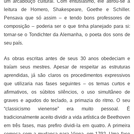
um arcabouço cultural. Com entusiasmo, ele atirou-se à
leitura de Homero, Shakespeare, Goethe e Schiller.
Pensava que só assim – e tendo bons professores de
composição – poderia ser o que tinha planejado para si:
tornar-se o Tondichter da Alemanha, o poeta dos sons de
seu país.
As obras escritas antes de seus 30 anos obedeciam e
traíam seus mestres. Apesar de respeitar as estruturas
aprendidas, já são claros os procedimentos expressivos
que utilizaria nas fases seguintes – os temas curtos e
afirmativos, os súbitos silêncios, o uso simultâneo de
graves e agudos do teclado, a primazia do ritmo. O seu
“classicismo vienense” era muito pessoal. É
tradicionalmente aceito dividir a vida artística de Beethoven
em três fases, mas prefiro dividi-la em quatro. A primeira
começa com a mudança para Viena, em 1792. Uma fase