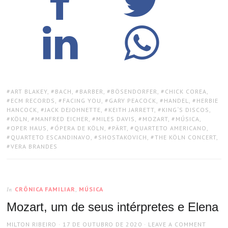
TAGS:
ART BLAKEY
,
BACH
,
BARBER
,
BÖSENDORFER
,
CHICK COREA
,
ECM RECORDS
,
FACING YOU
,
GARY PEACOCK
,
HANDEL
,
HERBIE
HANCOCK
,
JACK DEJOHNETTE
,
KEITH JARRETT
,
KING`S DISCOS
,
KÖLN
,
MANFRED EICHER
,
MILES DAVIS
,
MOZART
,
MÚSICA
,
OPER HAUS
,
ÓPERA DE KÖLN
,
PÄRT
,
QUARTETO AMERICANO
,
QUARTETO ESCANDINAVO
,
SHOSTAKOVICH
,
THE KÖLN CONCERT
,
VERA BRANDES
CRÔNICA FAMILIAR
,
MÚSICA
In
Mozart, um de seus intérpretes e Elena
AUTHOR
POSTED
MILTON RIBEIRO
17 DE OUTUBRO DE 2020
LEAVE A COMMENT