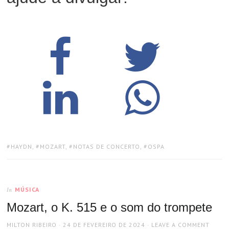
TAGS:
HAYDN
,
MOZART
,
NOTAS DE CONCERTO
,
OSPA
MÚSICA
In
Mozart, o K. 515 e o som do trompete
AUTHOR
POSTED
MILTON RIBEIRO
24 DE FEVEREIRO DE 2024
LEAVE A COMMENT