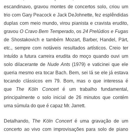
escandinavo, gravou montes de concertos solo, criou um
trio com Gary Peacock e Jack DeJohnette, fez esplêndidas
duplas com meio mundo, virou pianista e cravista erudito,
gravou
O Cravo Bem Temperado
, os
24 Prelúdios e Fugas
de Shostakovich e também Mozart, Barber, Handel, Pärt,
etc., sempre com notáveis resultados artísticos. Creio ter
intuído a futura carreira erudita do moço quando ouvi um
solo dilacerante de
Nude Ants
(1979) e vaticinei que ele
queria mesmo era tocar Bach. Bem, sei lá se ele já estava
tocando clássicos em 79. Bom, mas o que interessa é
que
The Köln Concert
é um trabalho fundamental,
principalmente o solo inicial de 26 minutos que contém
uma súmula do que é capaz Mr. Jarrett.
Detalhando,
The Köln Concert
é uma gravação de um
concerto ao vivo com improvisações para solo de piano