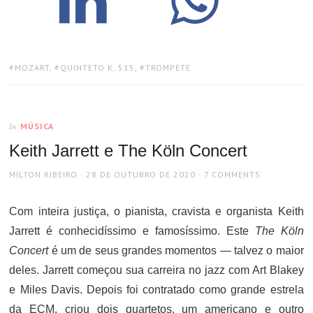
TAGS:
MOZART
,
QUINTETO K. 515
,
TROMPETE
MÚSICA
In
Keith Jarrett e The Köln Concert
AUTHOR
POSTED
MILTON RIBEIRO
28 DE OUTUBRO DE 2020
7 COMMENTS
ON
Com inteira justiça, o pianista, cravista e organista Keith
Jarrett é conhecidíssimo e famosíssimo. Este
The Köln
Concert
é um de seus grandes momentos — talvez o maior
deles. Jarrett começou sua carreira no jazz com Art Blakey
e Miles Davis. Depois foi contratado como grande estrela
da ECM, criou dois quartetos, um americano e outro