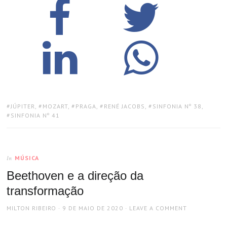
TAGS:
JÚPITER
,
MOZART
,
PRAGA
,
RENÉ JACOBS
,
SINFONIA Nº 38
,
SINFONIA Nº 41
MÚSICA
In
Beethoven e a direção da
transformação
AUTHOR
POSTED
MILTON RIBEIRO
9 DE MAIO DE 2020
LEAVE A COMMENT
ON