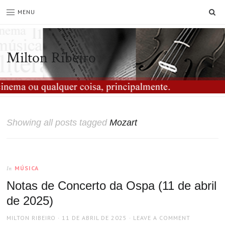
SE
MENU
Milton Ribeiro
Showing all posts tagged
Mozart
MÚSICA
In
Notas de Concerto da Ospa (11 de abril
de 2025)
AUTHOR
POSTED
MILTON RIBEIRO
11 DE ABRIL DE 2025
LEAVE A COMMENT