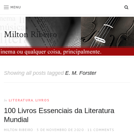
SE
MENU
Milton Ribeiro
Showing all posts tagged
E. M. Forster
LITERATURA
,
LIVROS
In
100 Livros Essenciais da Literatura
Mundial
AUTHOR
POSTED
MILTON RIBEIRO
5 DE NOVEMBRO DE 2020
11 COMMENTS