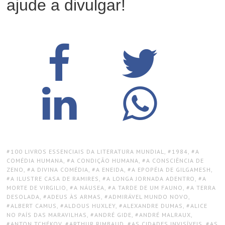
ajude a divulgar!
TAGS:
100 LIVROS ESSENCIAIS DA LITERATURA MUNDIAL
,
1984
,
A
COMÉDIA HUMANA
,
A CONDIÇÃO HUMANA
,
A CONSCIÊNCIA DE
ZENO
,
A DIVINA COMÉDIA
,
A ENEIDA
,
A EPOPÉIA DE GILGAMESH
,
A ILUSTRE CASA DE RAMIRES
,
A LONGA JORNADA ADENTRO
,
A
MORTE DE VIRGILIO
,
A NÁUSEA
,
A TARDE DE UM FAUNO
,
A TERRA
DESOLADA
,
ADEUS ÀS ARMAS
,
ADMIRÁVEL MUNDO NOVO
,
ALBERT CAMUS
,
ALDOUS HUXLEY
,
ALEXANDRE DUMAS
,
ALICE
NO PAÍS DAS MARAVILHAS
,
ANDRÉ GIDE
,
ANDRÉ MALRAUX
,
ANTON TCHÉKOV
,
ARTHUR RIMBAUD
,
AS CIDADES INVISÍVEIS
,
AS