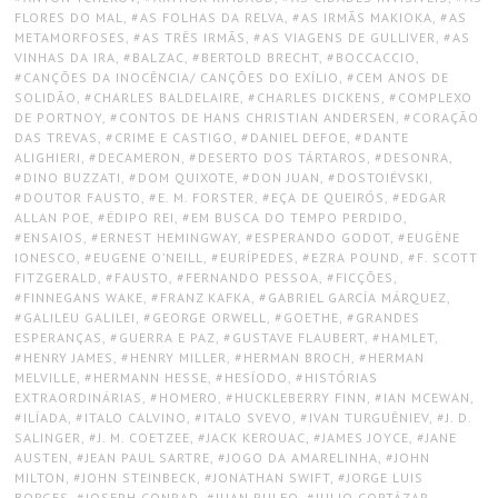
FLORES DO MAL
,
AS FOLHAS DA RELVA
,
AS IRMÃS MAKIOKA
,
AS
METAMORFOSES
,
AS TRÊS IRMÃS
,
AS VIAGENS DE GULLIVER
,
AS
VINHAS DA IRA
,
BALZAC
,
BERTOLD BRECHT
,
BOCCACCIO
,
CANÇÕES DA INOCÊNCIA/ CANÇÕES DO EXÍLIO
,
CEM ANOS DE
SOLIDÃO
,
CHARLES BALDELAIRE
,
CHARLES DICKENS
,
COMPLEXO
DE PORTNOY
,
CONTOS DE HANS CHRISTIAN ANDERSEN
,
CORAÇÃO
DAS TREVAS
,
CRIME E CASTIGO
,
DANIEL DEFOE
,
DANTE
ALIGHIERI
,
DECAMERON
,
DESERTO DOS TÁRTAROS
,
DESONRA
,
DINO BUZZATI
,
DOM QUIXOTE
,
DON JUAN
,
DOSTOIÉVSKI
,
DOUTOR FAUSTO
,
E. M. FORSTER
,
EÇA DE QUEIRÓS
,
EDGAR
ALLAN POE
,
ÉDIPO REI
,
EM BUSCA DO TEMPO PERDIDO
,
ENSAIOS
,
ERNEST HEMINGWAY
,
ESPERANDO GODOT
,
EUGÈNE
IONESCO
,
EUGENE O’NEILL
,
EURÍPEDES
,
EZRA POUND
,
F. SCOTT
FITZGERALD
,
FAUSTO
,
FERNANDO PESSOA
,
FICÇÕES
,
FINNEGANS WAKE
,
FRANZ KAFKA
,
GABRIEL GARCÍA MÁRQUEZ
,
GALILEU GALILEI
,
GEORGE ORWELL
,
GOETHE
,
GRANDES
ESPERANÇAS
,
GUERRA E PAZ
,
GUSTAVE FLAUBERT
,
HAMLET
,
HENRY JAMES
,
HENRY MILLER
,
HERMAN BROCH
,
HERMAN
MELVILLE
,
HERMANN HESSE
,
HESÍODO
,
HISTÓRIAS
EXTRAORDINÁRIAS
,
HOMERO
,
HUCKLEBERRY FINN
,
IAN MCEWAN
,
ILÍADA
,
ITALO CALVINO
,
ITALO SVEVO
,
IVAN TURGUÊNIEV
,
J. D.
SALINGER
,
J. M. COETZEE
,
JACK KEROUAC
,
JAMES JOYCE
,
JANE
AUSTEN
,
JEAN PAUL SARTRE
,
JOGO DA AMARELINHA
,
JOHN
MILTON
,
JOHN STEINBECK
,
JONATHAN SWIFT
,
JORGE LUIS
BORGES
,
JOSEPH CONRAD
,
JUAN RULFO
,
JULIO CORTÁZAR
,