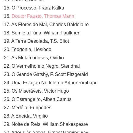
15. O Processo, Franz Kafka
16.
Doutor Fausto, Thomas Mann
17. As Flores do Mal, Charles Baldelaire
18. Som e a Fúria, William Faulkner
19. A Terra Desolada, T.S. Eliot
20. Teogonia, Hesíodo
21. As Metamorfoses, Ovídio
22. O Vermelho e o Negro, Stendhal
23. O Grande Gatsby, F. Scott Fitzgerald
24. Uma Estação No Inferno,Arthur Rimbaud
25. Os Miseráveis, Victor Hugo
26. O Estrangeiro, Albert Camus
27. Medéia, Eurípedes
28. A Eneida, Virgilio
29. Noite de Reis, William Shakespeare
30. Adeus às Armas, Ernest Hemingway