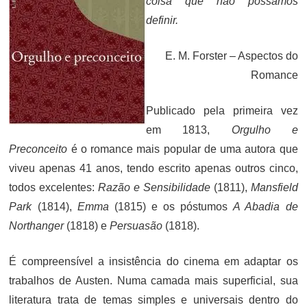
coisa que não possamos
definir.
E. M. Forster – Aspectos do
Romance
Publicado pela primeira vez
em 1813,
Orgulho e
Preconceito
é o romance mais popular de uma autora que
viveu apenas 41 anos, tendo escrito apenas outros cinco,
todos excelentes:
Razão e Sensibilidade
(1811),
Mansfield
Park
(1814),
Emma
(1815) e os póstumos
A Abadia de
Northanger
(1818) e
Persuasão
(1818).
É compreensível a insistência do cinema em adaptar os
trabalhos de Austen. Numa camada mais superficial, sua
literatura trata de temas simples e universais dentro do