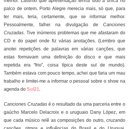
melhor. Lastimo que apresentação tenha sido a única no
palco de ontem. Porto Alegre merecia mais, só que, para
ter mais, teria, certamente, que se informar melhor.
Pessoalmente, falhei na divulgação de
Canciones
Cruzadas
. Tive inúmeros problemas que me afastaram do
CD e do papel onde fiz várias anotações. (Lembro que
anotei repetições de palavras em várias canções, que
estas formavam uma definição do disco e que mais
repetida era “frio”, coisa típica deste sul de mundo).
Também estava com pouco tempo, achei que faria um mau
trabalho e limitei-me a informar o pessoal sobre o show na
agenda do
Sul21
.
Canciones Cruzadas
é o resultado da uma parceria entre o
gaúcho Marcelo Delacroix e o uruguaio Dany López, em
que cada músico relê as composições do outro, cruzando
canções, ritmos e influências do Brasil e do Uruguai.