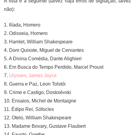
A lista é a seguinte (talvez haja erros de digitação, talvez
não):
1. Ilíada, Homero
2. Odisseia, Homero
3. Hamlet, William Shakespeare
4. Dom Quixote, Miguel de Cervantes
5. A Divina Comédia, Dante Alighieri
6. Em Busca do Tempo Perdido, Marcel Proust
7.
Ulysses, James Joyce
8. Guerra e Paz, Leon Tolstói
9. Crime e Castigo, Dostoiévski
10. Ensaios, Michel de Montaigne
11. Édipo Rei, Sófocles
12. Otelo, William Shakespeare
13. Madame Bovary, Gustave Flaubert
14. Fausto, Goethe