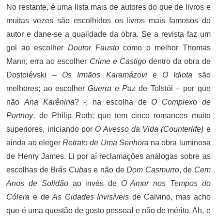
No restante, é uma lista mais de autores do que de livros e
muitas vezes são escolhidos os livros mais famosos do
autor e dane-se a qualidade da obra. Se a revista faz um
gol ao escolher
Doutor Fausto
como o melhor Thomas
Mann, erra ao escolher
Crime e Castigo
dentro da obra de
Dostoiévski –
Os Irmãos Karamázovi
e
O Idiota
são
melhores; ao escolher
Guerra e Paz
de Tolstói – por que
não
Ana Karênina
? -; na escolha de
O Complexo de
Portnoy
, de Philip Roth; que tem cinco romances muito
superiores, iniciando por
O Avesso da Vida (Counterlife)
e
ainda ao eleger
Retrato de Uma Senhora
na obra luminosa
de Henry James. Li por aí reclamações análogas sobre as
escolhas de
Brás Cubas
e não de
Dom Casmurro
, de
Cem
Anos de Solidão
ao invés de
O Amor nos Tempos do
Cólera
e de
As Cidades Invisíveis
de Calvino, mas acho
que é uma questão de gosto pessoal e não de mérito. Ah, e