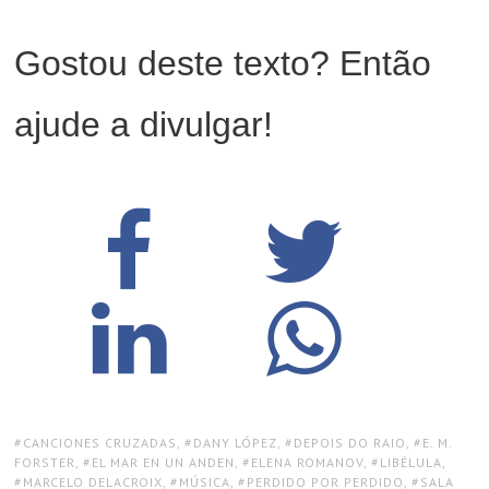
Gostou deste texto? Então
ajude a divulgar!
TAGS:
CANCIONES CRUZADAS
,
DANY LÓPEZ
,
DEPOIS DO RAIO
,
E. M.
FORSTER
,
EL MAR EN UN ANDEN
,
ELENA ROMANOV
,
LIBÉLULA
,
MARCELO DELACROIX
,
MÚSICA
,
PERDIDO POR PERDIDO
,
SALA