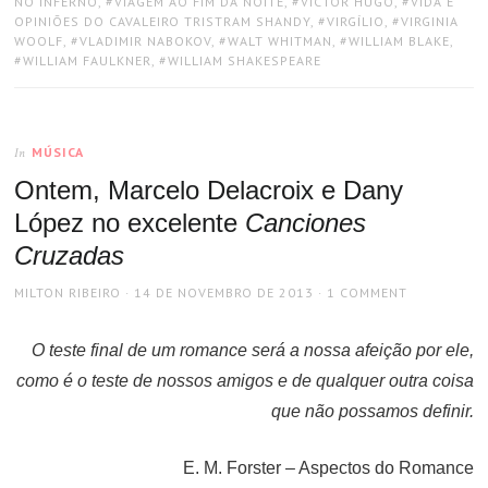
NO INFERNO
,
VIAGEM AO FIM DA NOITE
,
VICTOR HUGO
,
VIDA E
OPINIÕES DO CAVALEIRO TRISTRAM SHANDY
,
VIRGÍLIO
,
VIRGINIA
WOOLF
,
VLADIMIR NABOKOV
,
WALT WHITMAN
,
WILLIAM BLAKE
,
WILLIAM FAULKNER
,
WILLIAM SHAKESPEARE
MÚSICA
In
Ontem, Marcelo Delacroix e Dany
López no excelente
Canciones
Cruzadas
AUTHOR
POSTED
MILTON RIBEIRO
14 DE NOVEMBRO DE 2013
1 COMMENT
ON
O teste final de um romance será a nossa afeição por ele,
como é o teste de nossos amigos e de qualquer outra coisa
que não possamos definir.
E. M. Forster – Aspectos do Romance