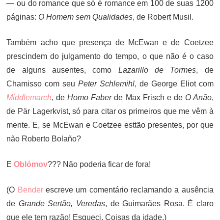
— ou do romance que só é romance em 100 de suas 1200
páginas:
O Homem sem Qualidades
, de Robert Musil.
Também acho que presença de McEwan e de Coetzee
prescindem do julgamento do tempo, o que não é o caso
de alguns ausentes, como
Lazarillo de Tormes
, de
Chamisso com seu
Peter Schlemihl
, de George Eliot com
Middlemarch
, de
Homo Faber
de Max Frisch e de
O Anão
,
de Pär Lagerkvist, só para citar os primeiros que me vêm à
mente. E, se McEwan e Coetzee esttão presentes, por que
não Roberto Bolaño?
E
Oblómov
??? Não poderia ficar de fora!
(O
Bender
escreve um comentário reclamando a ausência
de
Grande Sertão, Veredas
, de Guimarães Rosa. É claro
que ele tem razão! Esqueci. Coisas da idade.)