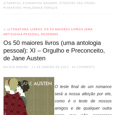
ZITARROSA
,
SAMANTHA NAVARRO
,
THEATRO SÃO PEDRO
,
UIRAPURU
,
WALDEMAR ENRIQUE
LITERATURA
,
LIVROS
,
OS 50 MAIORES LIVROS (UMA
In
ANTOLOGIA PESSOAL)
,
RESENHAS
Os 50 maiores livros (uma antologia
pessoal): XI – Orgulho e Preconceito,
de Jane Austen
AUTHOR
POSTED
MILTON RIBEIRO
21 DE JANEIRO DE 2013
44 COMMENTS
ON
O teste final de um romance
será a nossa afeição por ele,
como é o teste de nossos
amigos e de qualquer outra