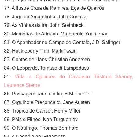
77. A Ilustre Casa de Ramires, Eça de Queirós
78. Jogo da Amarelinha, Julio Cortazar
79. As Vinhas da Ira, John Steinbeck
80. Memórias de Adriano, Marguerite Yourcenar
81. O Apanhador no Campo de Centeio, J.D. Salinger
82. Huckleberry Finn, Mark Twain
83. Contos de Hans Christian Andersen
84. O Leopardo, Tomaso di Lampedusa
85.
Vida e Opiniões do Cavaleiro Tristram Shandy,
Laurence Sterne
86. Passagem para a Índia, E.M. Forster
87. Orgulho e Preconceito, Jane Austen
88. Trópico de Câncer, Henry Miller
89. Pais e Filhos, Ivan Turgueniev
90. O Náufrago, Thomas Bernhard
91. A Epopéia de Gilgamesh