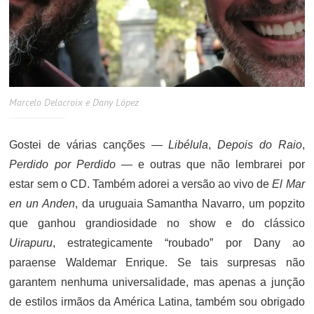
Marcelo Delacroix e Dany López
Gostei de várias canções —
Libélula
,
Depois do Raio
,
Perdido por Perdido
— e outras que não lembrarei por
estar sem o CD. Também adorei a versão ao vivo de
El Mar
en un Anden
, da uruguaia Samantha Navarro, um popzito
que ganhou grandiosidade no show e do clássico
Uirapuru
, estrategicamente “roubado” por Dany ao
paraense Waldemar Enrique. Se tais surpresas não
garantem nenhuma universalidade, mas apenas a junção
de estilos irmãos da América Latina, também sou obrigado