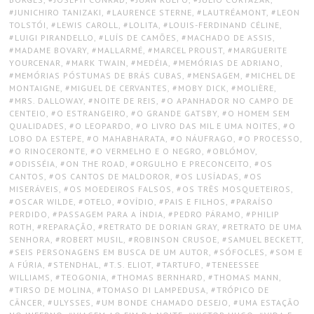
JUNICHIRO TANIZAKI
,
LAURENCE STERNE
,
LAUTRÉAMONT
,
LEON
TOLSTÓI
,
LEWIS CAROLL
,
LOLITA
,
LOUIS-FERDINAND CÉLINE
,
LUIGI PIRANDELLO
,
LUÍS DE CAMÕES
,
MACHADO DE ASSIS
,
MADAME BOVARY
,
MALLARMÉ
,
MARCEL PROUST
,
MARGUERITE
YOURCENAR
,
MARK TWAIN
,
MEDÉIA
,
MEMÓRIAS DE ADRIANO
,
MEMÓRIAS PÓSTUMAS DE BRÁS CUBAS
,
MENSAGEM
,
MICHEL DE
MONTAIGNE
,
MIGUEL DE CERVANTES
,
MOBY DICK
,
MOLIÈRE
,
MRS. DALLOWAY
,
NOITE DE REIS
,
O APANHADOR NO CAMPO DE
CENTEIO
,
O ESTRANGEIRO
,
O GRANDE GATSBY
,
O HOMEM SEM
QUALIDADES
,
O LEOPARDO
,
O LIVRO DAS MIL E UMA NOITES
,
O
LOBO DA ESTEPE
,
O MAHABHARATA
,
O NÁUFRAGO
,
O PROCESSO
,
O RINOCERONTE
,
O VERMELHO E O NEGRO
,
OBLÓMOV
,
ODISSÉIA
,
ON THE ROAD
,
ORGULHO E PRECONCEITO
,
OS
CANTOS
,
OS CANTOS DE MALDOROR
,
OS LUSÍADAS
,
OS
MISERÁVEIS
,
OS MOEDEIROS FALSOS
,
OS TRÊS MOSQUETEIROS
,
OSCAR WILDE
,
OTELO
,
OVÍDIO
,
PAIS E FILHOS
,
PARAÍSO
PERDIDO
,
PASSAGEM PARA A ÍNDIA
,
PEDRO PÁRAMO
,
PHILIP
ROTH
,
REPARAÇÃO
,
RETRATO DE DORIAN GRAY
,
RETRATO DE UMA
SENHORA
,
ROBERT MUSIL
,
ROBINSON CRUSOE
,
SAMUEL BECKETT
,
SEIS PERSONAGENS EM BUSCA DE UM AUTOR
,
SÓFOCLES
,
SOM E
A FÚRIA
,
STENDHAL
,
T.S. ELIOT
,
TARTUFO
,
TENEESSEE
WILLIAMS
,
TEOGONIA
,
THOMAS BERNHARD
,
THOMAS MANN
,
TIRSO DE MOLINA
,
TOMASO DI LAMPEDUSA
,
TRÓPICO DE
CÂNCER
,
ULYSSES
,
UM BONDE CHAMADO DESEJO
,
UMA ESTAÇÃO