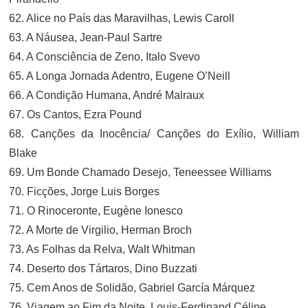
62. Alice no País das Maravilhas, Lewis Caroll
63. A Náusea, Jean-Paul Sartre
64. A Consciência de Zeno, Italo Svevo
65. A Longa Jornada Adentro, Eugene O’Neill
66. A Condição Humana, André Malraux
67. Os Cantos, Ezra Pound
68. Canções da Inocência/ Canções do Exílio, William
Blake
69. Um Bonde Chamado Desejo, Teneessee Williams
70. Ficções, Jorge Luis Borges
71. O Rinoceronte, Eugène Ionesco
72. A Morte de Virgilio, Herman Broch
73. As Folhas da Relva, Walt Whitman
74. Deserto dos Tártaros, Dino Buzzati
75. Cem Anos de Solidão, Gabriel García Márquez
76. Viagem ao Fim da Noite, Louis-Ferdinand Céline