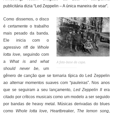
publicitária dizia
“Led Zeppelin – A única maneira de voar”.
Como dissemos, o disco
é certamente o trabalho
mais pesado da banda.
Ele inicia com o
agressivo riff de
Whole
lotta love
, seguindo com
a
What is and what
A foto-base da capa.
should never be
, um
gênero de canção que se tornaria típica do Led Zeppelin
ao alternar momentos suaves com “pauleiras”. Nos anos
que se seguiram a seu lançamento,
Led Zeppelin II
era
citado por críticos musicais como um modelo a ser seguido
por bandas de heavy metal. Músicas derivadas do blues
como
Whole lotta love
,
Heartbreaker
,
The lemon song
,