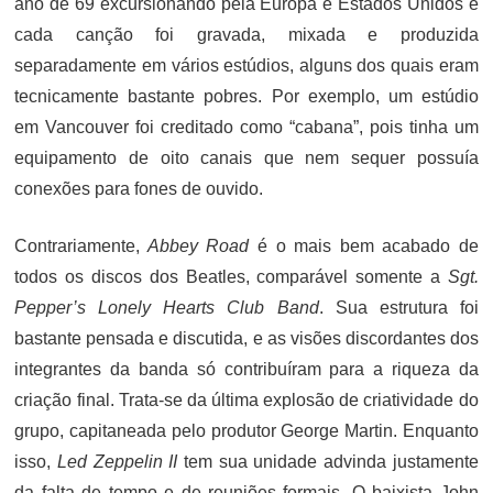
ano de 69 excursionando pela Europa e Estados Unidos e
cada canção foi gravada, mixada e produzida
separadamente em vários estúdios, alguns dos quais eram
tecnicamente bastante pobres. Por exemplo, um estúdio
em Vancouver foi creditado como “cabana”, pois tinha um
equipamento de oito canais que nem sequer possuía
conexões para fones de ouvido.
Contrariamente,
Abbey Road
é o mais bem acabado de
todos os discos dos Beatles, comparável somente a
Sgt.
Pepper’s Lonely Hearts Club Band
. Sua estrutura foi
bastante pensada e discutida, e as visões discordantes dos
integrantes da banda só contribuíram para a riqueza da
criação final. Trata-se da última explosão de criatividade do
grupo, capitaneada pelo produtor George Martin. Enquanto
isso,
Led Zeppelin II
tem sua unidade advinda justamente
da falta de tempo e de reuniões formais. O baixista John