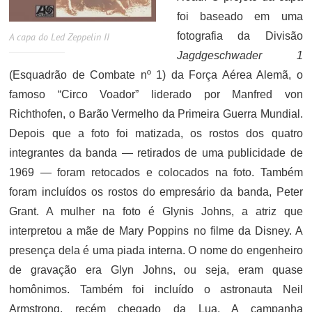
foi baseado em uma
fotografia da Divisão
A capa do Led Zeppelin II
Jagdgeschwader 1
(Esquadrão de Combate nº 1) da Força Aérea Alemã, o
famoso “Circo Voador” liderado por Manfred von
Richthofen, o Barão Vermelho da Primeira Guerra Mundial.
Depois que a foto foi matizada, os rostos dos quatro
integrantes da banda — retirados de uma publicidade de
1969 — foram retocados e colocados na foto. Também
foram incluídos os rostos do empresário da banda, Peter
Grant. A mulher na foto é Glynis Johns, a atriz que
interpretou a mãe de Mary Poppins no filme da Disney. A
presença dela é uma piada interna. O nome do engenheiro
de gravação era Glyn Johns, ou seja, eram quase
homônimos. Também foi incluído o astronauta Neil
Armstrong, recém chegado da Lua. A campanha