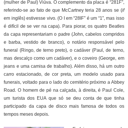
(mulher de Paul) Viúva. O complemento da placa é “281F”,
referindo-se ao fato de que McCartney teria 28 anos se (
if
em inglês) estivesse vivo. (O I em “28IF” é um “1”, mas isso
é difícil de se ver na capa). Para piorar, os quatro Beatles
da capa representariam o padre (John, cabelos compridos
e barba, vestido de branco), o notário responsável pelo
funeral (Ringo, de terno preto), o cadáver (Paul, de terno,
mas descalço como um cadáver), e o coveiro (George, em
jeans e uma camisa de trabalho). Além disso, há um outro
carro estacionado, de cor preta, um modelo usado para
funerais, voltado para o lado do cemitério próximo a Abbey
Road. O homem de pé na calçada, à direita, é Paul Cole,
um turista dos EUA que só se deu conta de que tinha
participado da capa de disco mais famosa de todos os
tempos meses depois.