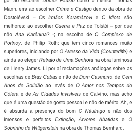
gol ao escolher
Doutor Fausto
como o melhor Thomas
Mann, erra ao escolher
Crime e Castigo
dentro da obra de
Dostoiévski –
Os Irmãos Karamázovi
e
O Idiota
são
melhores; ao escolher
Guerra e Paz
de Tolstói – por que
não
Ana Karênina
? -; na escolha de
O Complexo de
Portnoy
, de Philip Roth; que tem cinco romances muito
superiores, iniciando por
O Avesso da Vida (Counterlife)
e
ainda ao eleger
Retrato de Uma Senhora
na obra luminosa
de Henry James. Li por aí reclamações análogas sobre as
escolhas de
Brás Cubas
e não de
Dom Casmurro
, de
Cem
Anos de Solidão
ao invés de
O Amor nos Tempos do
Cólera
e de
As Cidades Invisíveis
de Calvino, mas acho
que é uma questão de gosto pessoal e não de mérito. Ah, e
é absurda a presença do bom
O Náufrago
e não dos
imensos e perfeitos
Extinção
,
Árvores Abatidas
e
O
Sobrinho de Wittgenstein
na obra de Thomas Bernhard.