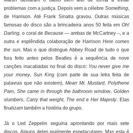
problemas com a justiça. Depois vem a célebre
Something
,
de Harrison. Até Frank Sinatra gravou. Outras músicas
famosas do disco são a brincadeira anos 50 feita em
Oh!
Darling
, o coral de
Because
— ambas de McCartney –, e a
outra e esplêndida colaboração de Harrison
Here comes
the sun
. Mas o que distingue Abbey Road de tudo o que
fora feito antes pelos Beatles é a sequência de nove
canções inacabadas no final do disco:
You never give me
your money
,
Sun King
(com parte de sua letra feita de
palavras que não existem),
Mean Mr. Mustard
,
Polythene
Pam
,
She came in through the bathroom window
,
Golden
slumbers
,
Carry that weight
,
The end
e
Her Majesty
. Elas
finalizam também a história do grupo.
Já o Led Zeppelin seguiria aprontando por mais sete
discos. Alguns deles realmente espetaculares. Mas esta é