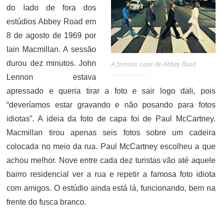
do lado de fora dos
estúdios Abbey Road em
8 de agosto de 1969 por
Iain Macmillan. A sessão
durou dez minutos. John
A famosa capa de Abbey Road
Lennon estava
apressado e queria tirar a foto e sair logo dali, pois
“deveríamos estar gravando e não posando para fotos
idiotas”. A ideia da foto de capa foi de Paul McCartney.
Macmillan tirou apenas seis fotos sobre um cadeira
colocada no meio da rua. Paul McCartney escolheu a que
achou melhor. Nove entre cada dez turistas vão até aquele
bairro residencial ver a rua e repetir a famosa foto idiota
com amigos. O estúdio ainda está lá, funcionando, bem na
frente do fusca branco.