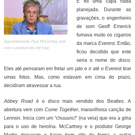
E foi uma capa nada
planejada. Durante as
gravações, o engenheiro
de som Geoff Emerick
fumava muito os cigarros
Aparentemente, Paul McCartney está
da marca
Everest
. Então,
vivo e produzindo até hoje.
ficou decidido que este
seria o nome do disco.
Eles até pensaram em fretar um jato e ir até o Everest tirar
umas fotos. Mas, como estavam em cima do prazo,
decidiram atravessar a rua.
Abbey Road
é o disco mais vendido dos Beatles. A
abertura vem com
Come Together
, maravilhosa canção de
Lennon. Inicia com um “chuuunc!” (na veia) que era a gíria
para o uso de heroína. McCartney e o produtor George
Martin deixaram o baixo bem alto de forma a evitar