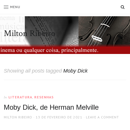
SE
MENU
Milton Ribeiro
Showing all posts tagged
Moby Dick
LITERATURA
,
RESENHAS
In
Moby Dick, de Herman Melville
AUTHOR
POSTED
MILTON RIBEIRO
13 DE FEVEREIRO DE 2021
LEAVE A COMMENT
ON