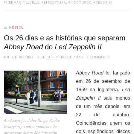
TAGS:
HERMAN MELVILLE
,
LITERATURA
,
MOBY DICK
,
RESENHA
MÚSICA
In
Os 26 dias e as histórias que separam
Abbey Road
do
Led Zeppelin II
AUTHOR
POSTED
MILTON RIBEIRO
3 DE DEZEMBRO DE 2020
7 COMMENTS
ON
Abbey Road
foi lançado
em 26 de setembro de
1969 na Inglaterra.
Led
Zeppelin II
saiu menos
de um mês depois, em
22 de outubro.
Ainda em fila, John, Ringo, Paul e
Coincidências unem os
George esperam o momento de
dois esplêndidos discos
atravessar Abbey Road de volta