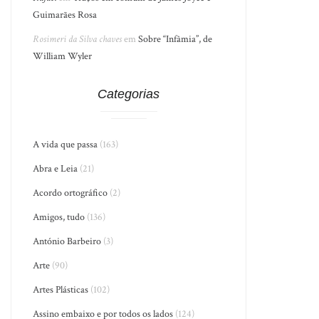
Guimarães Rosa
Rosimeri da Silva chaves
em
Sobre “Infâmia”, de
William Wyler
Categorias
A vida que passa
(163)
Abra e Leia
(21)
Acordo ortográfico
(2)
Amigos, tudo
(136)
António Barbeiro
(3)
Arte
(90)
Artes Plásticas
(102)
Assino embaixo e por todos os lados
(124)