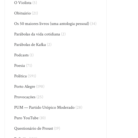
O Violista
(5)
Obituário
(21)
Os 50 maiores livros (uma antologia pessoal)
(34)
Parábolas da vida cotidiana
(2)
Parábolas de Kafka
(2)
Podcasts
(1)
Poesia
(71)
Política
(591)
Porto Alegre
(198)
Provocações
(25)
PUM — Partido Utópico Moderado
(28)
Puro YouTube
(10)
Questionário de Proust
(19)