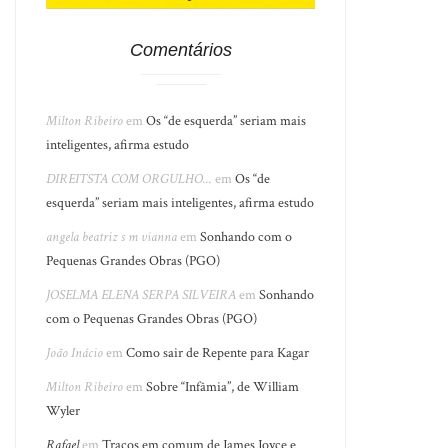
Comentários
Milton Ribeiro
em
Os “de esquerda” seriam mais
inteligentes, afirma estudo
DIREITSTA COM ORGULHO...
em
Os “de
esquerda” seriam mais inteligentes, afirma estudo
angela beatriz s m vianna
em
Sonhando com o
Pequenas Grandes Obras (PGO)
JOSELMA ELENA SERPA SILVEIRA
em
Sonhando
com o Pequenas Grandes Obras (PGO)
João Inácio
em
Como sair de Repente para Kagar
Milton Ribeiro
em
Sobre “Infâmia”, de William
Wyler
Rafael
em
Traços em comum de James Joyce e