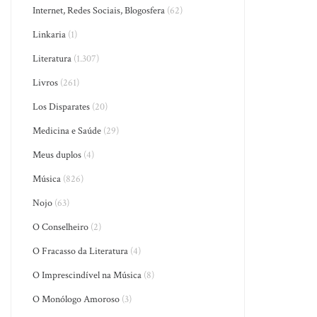
Internet, Redes Sociais, Blogosfera
(62)
Linkaria
(1)
Literatura
(1.307)
Livros
(261)
Los Disparates
(20)
Medicina e Saúde
(29)
Meus duplos
(4)
Música
(826)
Nojo
(63)
O Conselheiro
(2)
O Fracasso da Literatura
(4)
O Imprescindível na Música
(8)
O Monólogo Amoroso
(3)