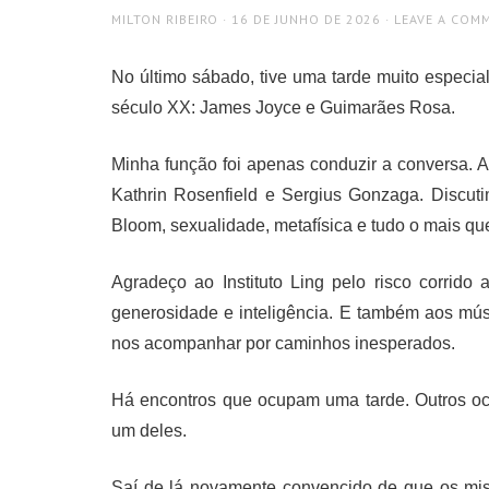
AUTHOR
POSTED
MILTON RIBEIRO
16 DE JUNHO DE 2026
LEAVE A COM
ON
No último sábado, tive uma tarde muito especial 
século XX: James Joyce e Guimarães Rosa.
Minha função foi apenas conduzir a conversa. A
Kathrin Rosenfield e Sergius Gonzaga. Discuti
Bloom, sexualidade, metafísica e tudo o mais que
Agradeço ao Instituto Ling pelo risco corrido
generosidade e inteligência. E também aos músi
nos acompanhar por caminhos inesperados.
Há encontros que ocupam uma tarde. Outros oc
um deles.
Saí de lá novamente convencido de que os misté