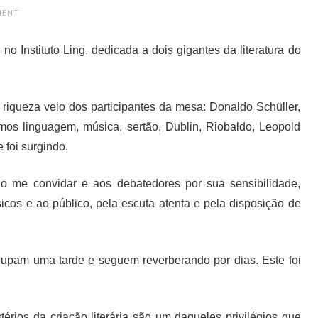
MENT
no Instituto Ling, dedicada a dois gigantes da literatura do
 riqueza veio dos participantes da mesa: Donaldo Schüller,
mos linguagem, música, sertão, Dublin, Riobaldo, Leopold
 foi surgindo.
 ao me convidar e aos debatedores por sua sensibilidade,
cos e ao público, pela escuta atenta e pela disposição de
upam uma tarde e seguem reverberando por dias. Este foi
rios da criação literária são um daqueles privilégios que