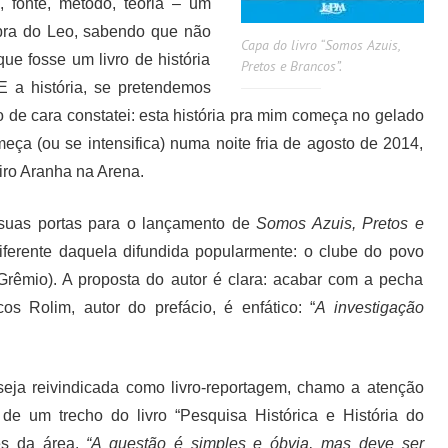
a, fonte, método, teoria – um
obra do Leo, sabendo que não
Capa do livro “Somos Azuis,
e fosse um livro de história
Pretos e Brancos”.
 E a história, se pretendemos
 de cara constatei: esta história pra mim começa no gelado
ça (ou se intensifica) numa noite fria de agosto de 2014,
iro Aranha na Arena.
suas portas para o lançamento de
Somos Azuis, Pretos e
ferente daquela difundida popularmente: o clube do povo
 (Grêmio). A proposta do autor é clara: acabar com a pecha
rcos Rolim, autor do prefácio, é enfático: “
A investigação
seja reivindicada como livro-reportagem, chamo a atenção
de um trecho do livro “Pesquisa Histórica e História do
es da área.
“A questão é simples e óbvia, mas deve ser