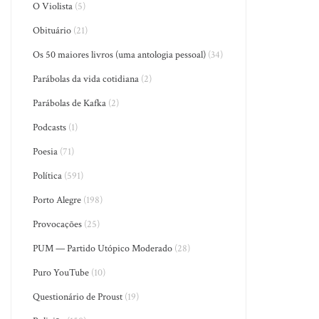
O Violista
(5)
Obituário
(21)
Os 50 maiores livros (uma antologia pessoal)
(34)
Parábolas da vida cotidiana
(2)
Parábolas de Kafka
(2)
Podcasts
(1)
Poesia
(71)
Política
(591)
Porto Alegre
(198)
Provocações
(25)
PUM — Partido Utópico Moderado
(28)
Puro YouTube
(10)
Questionário de Proust
(19)