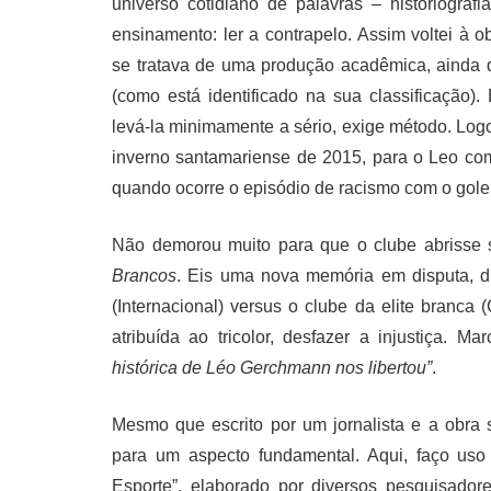
universo cotidiano de palavras – historiografi
ensinamento: ler a contrapelo. Assim voltei à 
se tratava de uma produção acadêmica, ainda qu
(como está identificado na sua classificação).
levá-la minimamente a sério, exige método. Logo
inverno santamariense de 2015, para o Leo come
quando ocorre o episódio de racismo com o gole
Não demorou muito para que o clube abrisse 
Brancos
. Eis uma nova memória em disputa, di
(Internacional) versus o clube da elite branca
atribuída ao tricolor, desfazer a injustiça. Ma
histórica de Léo Gerchmann nos libertou”
.
Mesmo que escrito por um jornalista e a obra 
para um aspecto fundamental. Aqui, faço uso 
Esporte”, elaborado por diversos pesquisador