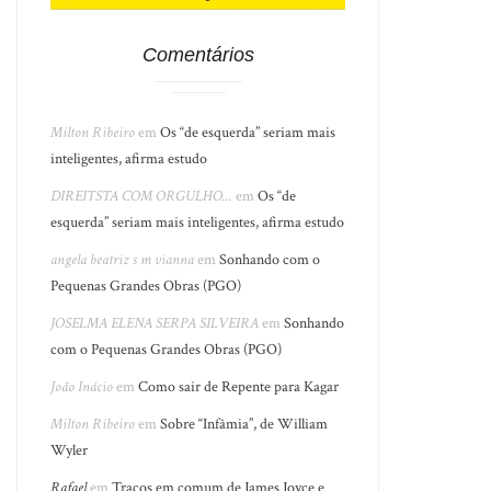
Comentários
Milton Ribeiro
em
Os “de esquerda” seriam mais
inteligentes, afirma estudo
DIREITSTA COM ORGULHO...
em
Os “de
esquerda” seriam mais inteligentes, afirma estudo
angela beatriz s m vianna
em
Sonhando com o
Pequenas Grandes Obras (PGO)
JOSELMA ELENA SERPA SILVEIRA
em
Sonhando
com o Pequenas Grandes Obras (PGO)
João Inácio
em
Como sair de Repente para Kagar
Milton Ribeiro
em
Sobre “Infâmia”, de William
Wyler
Rafael
em
Traços em comum de James Joyce e