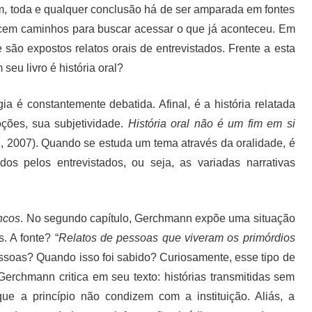
m, toda e qualquer conclusão há de ser amparada em fontes
ecem caminhos para buscar acessar o que já aconteceu. Em
 são expostos relatos orais de entrevistados. Frente a esta
eu livro é história oral?
ia é constantemente debatida. Afinal, é a história relatada
ções, sua subjetividade.
História oral não é um fim em si
i, 2007). Quando se estuda um tema através da oralidade, é
dos pelos entrevistados, ou seja, as variadas narrativas
ncos
. No segundo capítulo, Gerchmann expõe uma situação
. A fonte? “
Relatos de pessoas que viveram os primórdios
ssoas? Quando isso foi sabido? Curiosamente, esse tipo de
erchmann critica em seu texto: histórias transmitidas sem
que a princípio não condizem com a instituição. Aliás, a