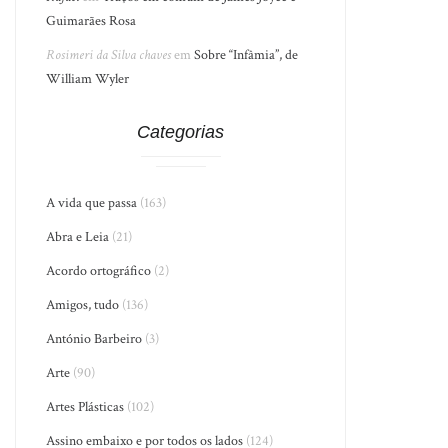
Guimarães Rosa
Rosimeri da Silva chaves
em
Sobre “Infâmia”, de
William Wyler
Categorias
A vida que passa
(163)
Abra e Leia
(21)
Acordo ortográfico
(2)
Amigos, tudo
(136)
António Barbeiro
(3)
Arte
(90)
Artes Plásticas
(102)
Assino embaixo e por todos os lados
(124)