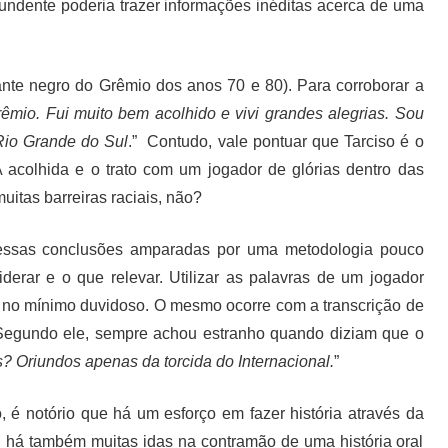
undente poderia trazer informações inéditas acerca de uma
ante negro do Grêmio dos anos 70 e 80). Para corroborar a
rêmio. Fui muito bem acolhido e vivi grandes alegrias. Sou
 Rio Grande do Sul
.” Contudo, vale pontuar que Tarciso é o
 A acolhida e o trato com um jogador de glórias dentro das
uitas barreiras raciais, não?
ssas conclusões amparadas por uma metodologia pouco
iderar e o que relevar. Utilizar as palavras de um jogador
é no mínimo duvidoso. O mesmo ocorre com a transcrição de
. Segundo ele, sempre achou estranho quando diziam que o
? Oriundos apenas da torcida do Internacional.
”
 é notório que há um esforço em fazer história através da
, há também muitas idas na contramão de uma história oral