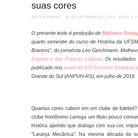
suas cores
AUTHOR
POSTED
MILTON RIBEIRO
12 DE SETEMBRO DE 2023
LEAVE A 
ON
O presente texto é produção de
Matheus Donay
quarto semestre do curso de História da UFSM.
Brancos”, do jornalista Leo Gerchmann. Matheus
Esporte e das Práticas Lúdicas
. Os resultados
publicado nos
anais do XIV Encontro Estadual d
Grande do Sul (ANPUH-RS), em julho de 2018.
Quantas cores cabem em um clube de futebol? N
clube homônimo carrega um título pouco comum
história apelido que dialoga com sua cor, imp
“Laranja Mecânica”. Na mesma década do su