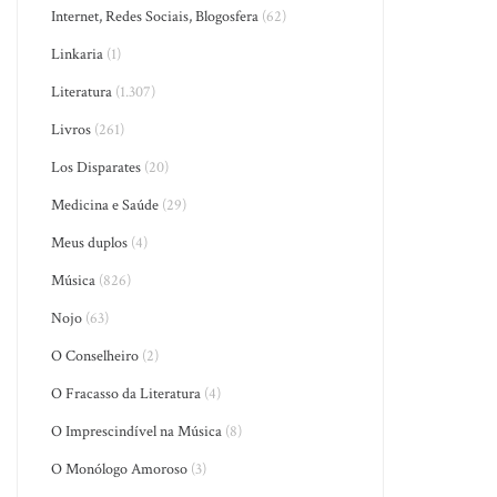
Internet, Redes Sociais, Blogosfera
(62)
Linkaria
(1)
Literatura
(1.307)
Livros
(261)
Los Disparates
(20)
Medicina e Saúde
(29)
Meus duplos
(4)
Música
(826)
Nojo
(63)
O Conselheiro
(2)
O Fracasso da Literatura
(4)
O Imprescindível na Música
(8)
O Monólogo Amoroso
(3)