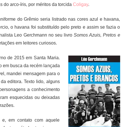
do arco-íris, por méritos da torcida
Coligay
.
niforme do Grêmio seria listrado nas cores azul e havana,
cio, o havana foi substituído pelo preto e assim se fazia o
ornalista Leo Gerchmann no seu livro
Somos Azuis, Pretos e
tações em leitores curiosos.
erno de 2015 em Santa Maria.
ivro em busca da recém lançada
ível, mandei mensagem para o
a editora. Texto lido, alguns
 personagens a conhecimento
icaram esquecidas ou deixadas
razões.
a e, em contato com aquele