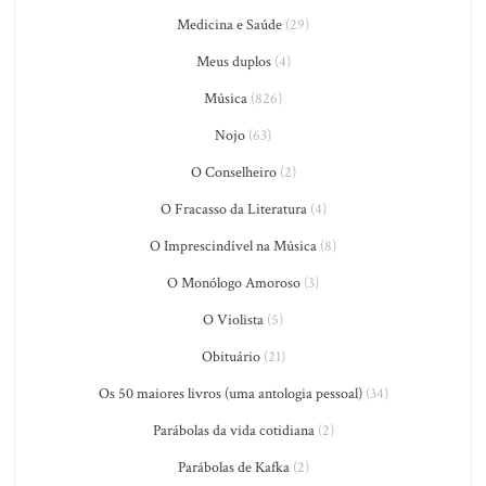
Medicina e Saúde
(29)
Meus duplos
(4)
Música
(826)
Nojo
(63)
O Conselheiro
(2)
O Fracasso da Literatura
(4)
O Imprescindível na Música
(8)
O Monólogo Amoroso
(3)
O Violista
(5)
Obituário
(21)
Os 50 maiores livros (uma antologia pessoal)
(34)
Parábolas da vida cotidiana
(2)
Parábolas de Kafka
(2)