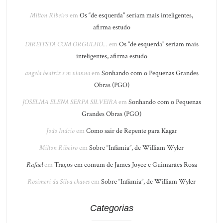
Milton Ribeiro
em
Os “de esquerda” seriam mais inteligentes,
afirma estudo
DIREITSTA COM ORGULHO...
em
Os “de esquerda” seriam mais
inteligentes, afirma estudo
angela beatriz s m vianna
em
Sonhando com o Pequenas Grandes
Obras (PGO)
JOSELMA ELENA SERPA SILVEIRA
em
Sonhando com o Pequenas
Grandes Obras (PGO)
João Inácio
em
Como sair de Repente para Kagar
Milton Ribeiro
em
Sobre “Infâmia”, de William Wyler
Rafael
em
Traços em comum de James Joyce e Guimarães Rosa
Rosimeri da Silva chaves
em
Sobre “Infâmia”, de William Wyler
Categorias