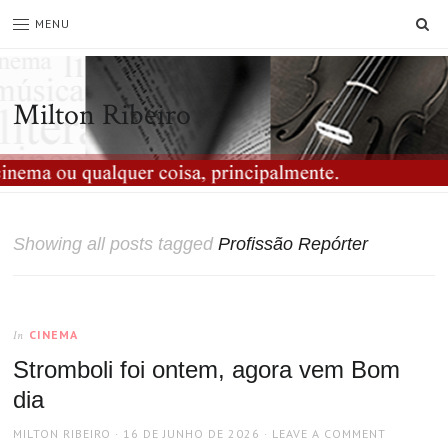
SE
MENU
Milton Ribeiro
Showing all posts tagged
Profissão Repórter
CINEMA
In
Stromboli foi ontem, agora vem Bom
dia
AUTHOR
POSTED
MILTON RIBEIRO
16 DE JUNHO DE 2026
LEAVE A COMMENT