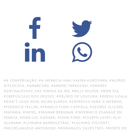
TAGS:
A CONVERSAÇÃO
,
A INFÂNCIA IVAN
,
AKIRA KUROSAWA
,
ALFRED
HITCHCOCK
,
AMARCORD
,
ANDREI TARKOVSKI
,
ANDREY
KONCHALOVSKY
,
AS VINHAS DA IRA
,
BILLY WILDER
,
BOM DIA
,
CREPÚSCULO DOS DEUSES
,
DELÍRIO DE LOUCURA
,
DERSU UZALA
,
DON`T LOOK NOW
,
ELEM KLIMOV
,
EXPRESSO PARA O INFERNO
,
FEDERICO FELLINI
,
FRANCIS FORD COPPOLA
,
GEORGE SLUIZER
,
INFÂMIA
,
INFIEL
,
INGMAR BERGMAN
,
INVERNO D ESANGUE EM
VENEZA
,
JEAN-LUC GODARD
,
JOHN FORD
,
JOSEPH LOSEY
,
LIV
ULLMANN
,
LIVRARIA BAMBOLETRAS
,
LUCHINO VISCONTI
,
MICHELANGELO ANTONIONI
,
MORANGOS SILVESTRES
,
MORTE EM