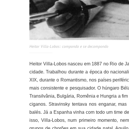
Heitor Villa-Lobos: compondo e se decompondo
Heitor Villa-Lobos nasceu em 1887 no Rio de J
cidade. Trabalhou durante a época do naciona
XIX, durante o Romantismo, nos países periféri
mais consistente e pesquisador. O húngaro Béla
Transilvânia, Bulgária, Romênia e Hungria a fi
ciganos. Stravinsky tentava nos enganar, mas
balés. Já a Espanha vinha com todo um time de
isso, Villa-Lobos, num primeiro momento, nem 
grupos de chorões em sua cidade natal. Aquilo