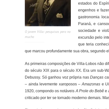
estados do Espí
engenhos e faze
gastronomia loc
Paraná, e cansou
sociedade e viol
O jovem Villa: pesquisas pero no
mucho
excursão pelo int
que teria conhe
que marcou profundamente sua obra, segundo el
As primeiras composições de Villa-Lobos não dif
do século XIX para o século XX. Era um sub-Wa
Debussy. Só ganhou voz própria nas
Danças car
– ainda levemente xaroposos –
Amazonas
e
Ui
1920, compondo os notáveis
A Prole do Bebê
e
criticado por ter se tornado moderno demais. M