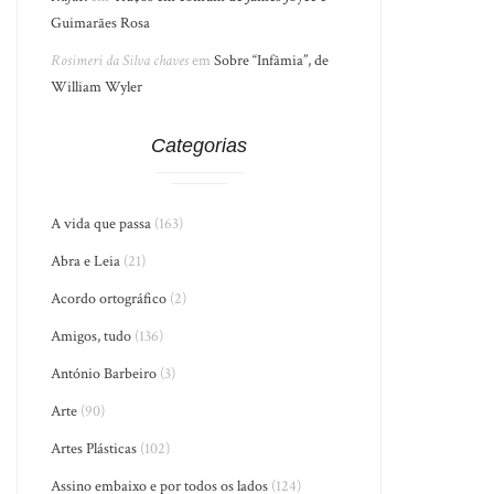
Guimarães Rosa
Rosimeri da Silva chaves
em
Sobre “Infâmia”, de
William Wyler
Categorias
A vida que passa
(163)
Abra e Leia
(21)
Acordo ortográfico
(2)
Amigos, tudo
(136)
António Barbeiro
(3)
Arte
(90)
Artes Plásticas
(102)
Assino embaixo e por todos os lados
(124)