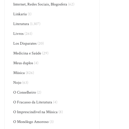
Internet, Redes Sociais, Blogosfera
(62)
Linkaria
(1)
Literatura
(1.307)
Livros
(261)
Los Disparates
(20)
Medicina e Saúde
(29)
Meus duplos
(4)
Música
(826)
Nojo
(63)
O Conselheiro
(2)
O Fracasso da Literatura
(4)
O Imprescindível na Música
(8)
O Monólogo Amoroso
(3)