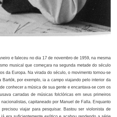
aneiro e faleceu no dia 17 de novembro de 1959, na mesma
lismo musical que começara na segunda metade do século
cos da Europa. Na virada do século, o movimento tornou-se
 Bartók, por exemplo, ia a campo viajando pelo interior da
m de conhecer a música de sua gente e encantava-se com os
 usava carradas de músicas folclóricas em seus primeiros
 nacionalistas, capitaneado por Manuel de Falla. Enquanto
precisou viajar para pesquisar. Bastou ser violonista de
 já era suficientemente exótico e acabou rendendo a série