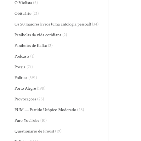
O Violista
(5)
Obituário
(21)
Os 50 maiores livros (uma antologia pessoal)
(34)
Parábolas da vida cotidiana
(2)
Parábolas de Kafka
(2)
Podcasts
(1)
Poesia
(71)
Política
(591)
Porto Alegre
(198)
Provocações
(25)
PUM — Partido Utópico Moderado
(28)
Puro YouTube
(10)
Questionário de Proust
(19)