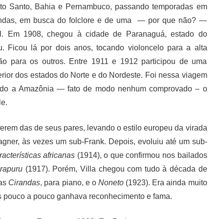
rito Santo, Bahia e Pernambuco, passando temporadas em
ndas, em busca do folclore e de uma — por que não? —
al. Em 1908, chegou à cidade de Paranaguá, estado do
. Ficou lá por dois anos, tocando violoncelo para a alta
ão para os outros. Entre 1911 e 1912 participou de uma
erior dos estados do Norte e do Nordeste. Foi nessa viagem
cido a Amazônia — fato de modo nenhum comprovado – o
e.
erem das de seus pares, levando o estilo europeu da virada
gner, às vezes um sub-Frank. Depois, evoluiu até um sub-
acterísticas africanas
(1914), o que confirmou nos bailados
rapuru
(1917). Porém, Villa chegou com tudo à década de
 as
Cirandas
, para piano, e o
Noneto
(1923). Era ainda muito
as pouco a pouco ganhava reconhecimento e fama.