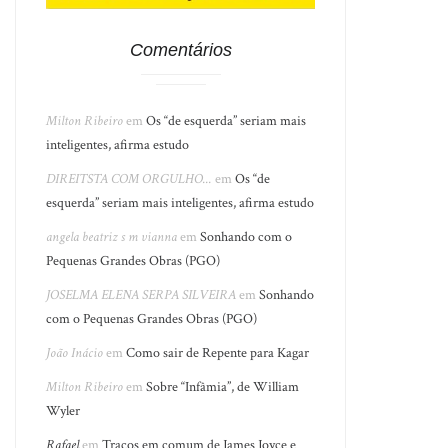
Comentários
Milton Ribeiro
em
Os “de esquerda” seriam mais
inteligentes, afirma estudo
DIREITSTA COM ORGULHO...
em
Os “de
esquerda” seriam mais inteligentes, afirma estudo
angela beatriz s m vianna
em
Sonhando com o
Pequenas Grandes Obras (PGO)
JOSELMA ELENA SERPA SILVEIRA
em
Sonhando
com o Pequenas Grandes Obras (PGO)
João Inácio
em
Como sair de Repente para Kagar
Milton Ribeiro
em
Sobre “Infâmia”, de William
Wyler
Rafael
em
Traços em comum de James Joyce e