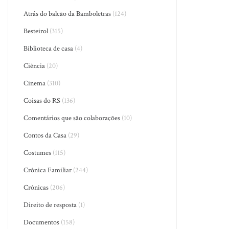
Atrás do balcão da Bamboletras
(124)
Besteirol
(315)
Biblioteca de casa
(4)
Ciência
(20)
Cinema
(310)
Coisas do RS
(136)
Comentários que são colaborações
(10)
Contos da Casa
(29)
Costumes
(115)
Crônica Familiar
(244)
Crônicas
(206)
Direito de resposta
(1)
Documentos
(158)