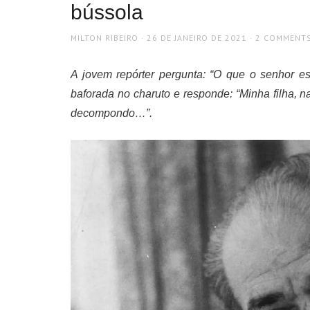
bússola
AUTHOR
POSTED
MILTON RIBEIRO
26 DE JANEIRO DE 2021
2 COMMENT
ON
A jovem repórter pergunta: “O que o senhor e
baforada no charuto e responde: “Minha filha,
decompondo…”.