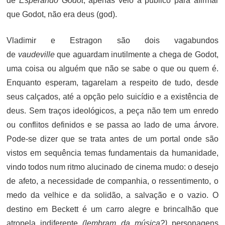
de
Esperando Godot
, apenas veio à público para afirmar
que Godot, não era deus (god).
Vladimir e Estragon são dois vagabundos
de
vaudeville
que aguardam inutilmente a chega de Godot,
uma coisa ou alguém que não se sabe o que ou quem é.
Enquanto esperam, tagarelam a respeito de tudo, desde
seus calçados, até a opção pelo suicídio e a existência de
deus. Sem traços ideológicos, a peça não tem um enredo
ou conflitos definidos e se passa ao lado de uma árvore.
Pode-se dizer que se trata antes de um portal onde são
vistos em sequência temas fundamentais da humanidade,
vindo todos num ritmo alucinado de cinema mudo: o desejo
de afeto, a necessidade de companhia, o ressentimento, o
medo da velhice e da solidão, a salvação e o vazio. O
destino em Beckett é um carro alegre e brincalhão que
atropela indiferente
(lembram da música?)
personagens