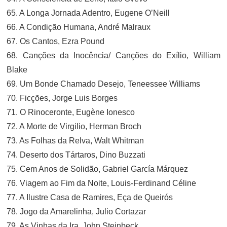
65. A Longa Jornada Adentro, Eugene O’Neill
66. A Condição Humana, André Malraux
67. Os Cantos, Ezra Pound
68. Canções da Inocência/ Canções do Exílio, William
Blake
69. Um Bonde Chamado Desejo, Teneessee Williams
70. Ficções, Jorge Luis Borges
71. O Rinoceronte, Eugène Ionesco
72. A Morte de Virgilio, Herman Broch
73. As Folhas da Relva, Walt Whitman
74. Deserto dos Tártaros, Dino Buzzati
75. Cem Anos de Solidão, Gabriel García Márquez
76. Viagem ao Fim da Noite, Louis-Ferdinand Céline
77. A Ilustre Casa de Ramires, Eça de Queirós
78. Jogo da Amarelinha, Julio Cortazar
79. As Vinhas da Ira, John Steinbeck