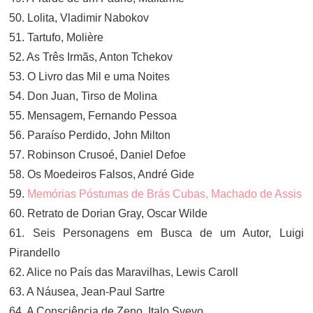
50. Lolita, Vladimir Nabokov
51. Tartufo, Molière
52. As Três Irmãs, Anton Tchekov
53. O Livro das Mil e uma Noites
54. Don Juan, Tirso de Molina
55. Mensagem, Fernando Pessoa
56. Paraíso Perdido, John Milton
57. Robinson Crusoé, Daniel Defoe
58. Os Moedeiros Falsos, André Gide
59.
Memórias Póstumas de Brás Cubas, Machado de Assis
60. Retrato de Dorian Gray, Oscar Wilde
61. Seis Personagens em Busca de um Autor, Luigi
Pirandello
62. Alice no País das Maravilhas, Lewis Caroll
63. A Náusea, Jean-Paul Sartre
64. A Consciência de Zeno, Italo Svevo