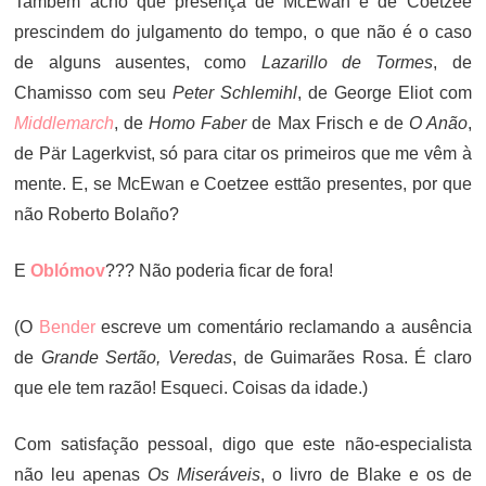
Também acho que presença de McEwan e de Coetzee
prescindem do julgamento do tempo, o que não é o caso
de alguns ausentes, como
Lazarillo de Tormes
, de
Chamisso com seu
Peter Schlemihl
, de George Eliot com
Middlemarch
, de
Homo Faber
de Max Frisch e de
O Anão
,
de Pär Lagerkvist, só para citar os primeiros que me vêm à
mente. E, se McEwan e Coetzee esttão presentes, por que
não Roberto Bolaño?
E
Oblómov
??? Não poderia ficar de fora!
(O
Bender
escreve um comentário reclamando a ausência
de
Grande Sertão, Veredas
, de Guimarães Rosa. É claro
que ele tem razão! Esqueci. Coisas da idade.)
Com satisfação pessoal, digo que este não-especialista
não leu apenas
Os Miseráveis
, o livro de Blake e os de