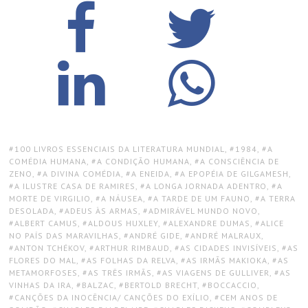
TAGS:
100 LIVROS ESSENCIAIS DA LITERATURA MUNDIAL
,
1984
,
A
COMÉDIA HUMANA
,
A CONDIÇÃO HUMANA
,
A CONSCIÊNCIA DE
ZENO
,
A DIVINA COMÉDIA
,
A ENEIDA
,
A EPOPÉIA DE GILGAMESH
,
A ILUSTRE CASA DE RAMIRES
,
A LONGA JORNADA ADENTRO
,
A
MORTE DE VIRGILIO
,
A NÁUSEA
,
A TARDE DE UM FAUNO
,
A TERRA
DESOLADA
,
ADEUS ÀS ARMAS
,
ADMIRÁVEL MUNDO NOVO
,
ALBERT CAMUS
,
ALDOUS HUXLEY
,
ALEXANDRE DUMAS
,
ALICE
NO PAÍS DAS MARAVILHAS
,
ANDRÉ GIDE
,
ANDRÉ MALRAUX
,
ANTON TCHÉKOV
,
ARTHUR RIMBAUD
,
AS CIDADES INVISÍVEIS
,
AS
FLORES DO MAL
,
AS FOLHAS DA RELVA
,
AS IRMÃS MAKIOKA
,
AS
METAMORFOSES
,
AS TRÊS IRMÃS
,
AS VIAGENS DE GULLIVER
,
AS
VINHAS DA IRA
,
BALZAC
,
BERTOLD BRECHT
,
BOCCACCIO
,
CANÇÕES DA INOCÊNCIA/ CANÇÕES DO EXÍLIO
,
CEM ANOS DE