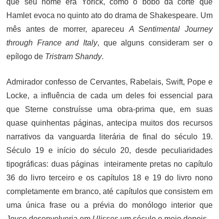
que seu nome era Yorick, como o bobo da corte que
Hamlet evoca no quinto ato do drama de Shakespeare. Um
mês antes de morrer, apareceu
A Sentimental Journey
through France and Italy
, que alguns consideram ser o
epílogo de
Tristram Shandy
.
Admirador confesso de Cervantes, Rabelais, Swift, Pope e
Locke, a influência de cada um deles foi essencial para
que Sterne construísse uma obra-prima que, em suas
quase quinhentas páginas, antecipa muitos dos recursos
narrativos da vanguarda literária de final do século 19.
Século 19 e início do século 20, desde peculiaridades
tipográficas: duas páginas inteiramente pretas no capítulo
36 do livro terceiro e os capítulos 18 e 19 do livro nono
completamente em branco, até capítulos que consistem em
uma única frase ou a prévia do monólogo interior que
Joyce desenvolveria em
Ulisses
um século e meio depois.