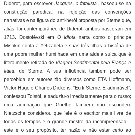
Diderot, para escrever
Jacques, o fatalista
”, baseou-se na
construção paródica, na rejeição das convenções
narrativas e na figura do anti-herói proposta por Sterne que,
aliás, foi contemporâneo de Diderot: ambos nasceram em
1713. Dostoiévski em
O Idiota
narra como o príncipe
Mishkin conta a Yelizabeta e suas três filhas a história de
uma pobre mulher humilhada em uma aldeia suíça que é
literalmente retirada de
Viagem Sentimental pela França e
Itália
, de Sterne. A sua influência também pode ser
percebida em autores tão diversos como ETA Hoffmann,
Victor Hugo e Charles Dickens. “Eu li Sterne. É admirável”,
confessou Tolstói, e traduziu-o imediatamente para o russo;
uma admiração que Goethe também não escondeu.
Nietzsche considerou que “ele é o escritor mais livre de
todos os tempos e o grande mestre da incompreensão…
este é o seu propósito, ter razão e não estar certo ao