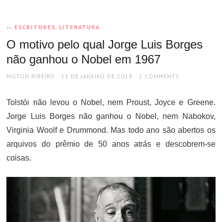
ESCRITORES
,
LITERATURA
In
O motivo pelo qual Jorge Luis Borges
não ganhou o Nobel em 1967
AUTHOR
POSTED
MILTON RIBEIRO
11 DE JANEIRO DE 2018
2 COMMENTS
ON
Tolstói não levou o Nobel, nem Proust, Joyce e Greene.
Jorge Luis Borges não ganhou o Nobel, nem Nabokov,
Virginia Woolf e Drummond. Mas todo ano são abertos os
arquivos do prêmio de 50 anos atrás e descobrem-se
coisas.