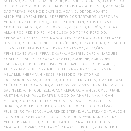
SOLIDÃO
,
CHARLES BALDELAIRE
,
CHARLES DICKENS
,
COMPLEXO
DE PORTNOY
,
CONTOS DE HANS CHRISTIAN ANDERSEN
,
CORAÇÃO
DAS TREVAS
,
CRIME E CASTIGO
,
DANIEL DEFOE
,
DANTE
ALIGHIERI
,
DECAMERON
,
DESERTO DOS TÁRTAROS
,
DESONRA
,
DINO BUZZATI
,
DOM QUIXOTE
,
DON JUAN
,
DOSTOIÉVSKI
,
DOUTOR FAUSTO
,
E. M. FORSTER
,
EÇA DE QUEIRÓS
,
EDGAR
ALLAN POE
,
ÉDIPO REI
,
EM BUSCA DO TEMPO PERDIDO
,
ENSAIOS
,
ERNEST HEMINGWAY
,
ESPERANDO GODOT
,
EUGÈNE
IONESCO
,
EUGENE O’NEILL
,
EURÍPEDES
,
EZRA POUND
,
F. SCOTT
FITZGERALD
,
FAUSTO
,
FERNANDO PESSOA
,
FICÇÕES
,
FINNEGANS WAKE
,
FRANZ KAFKA
,
GABRIEL GARCÍA MÁRQUEZ
,
GALILEU GALILEI
,
GEORGE ORWELL
,
GOETHE
,
GRANDES
ESPERANÇAS
,
GUERRA E PAZ
,
GUSTAVE FLAUBERT
,
HAMLET
,
HENRY JAMES
,
HENRY MILLER
,
HERMAN BROCH
,
HERMAN
MELVILLE
,
HERMANN HESSE
,
HESÍODO
,
HISTÓRIAS
EXTRAORDINÁRIAS
,
HOMERO
,
HUCKLEBERRY FINN
,
IAN MCEWAN
,
ILÍADA
,
ITALO CALVINO
,
ITALO SVEVO
,
IVAN TURGUÊNIEV
,
J. D.
SALINGER
,
J. M. COETZEE
,
JACK KEROUAC
,
JAMES JOYCE
,
JANE
AUSTEN
,
JEAN PAUL SARTRE
,
JOGO DA AMARELINHA
,
JOHN
MILTON
,
JOHN STEINBECK
,
JONATHAN SWIFT
,
JORGE LUIS
BORGES
,
JOSEPH CONRAD
,
JUAN RULFO
,
JULIO CORTÁZAR
,
JUNICHIRO TANIZAKI
,
LAURENCE STERNE
,
LAUTRÉAMONT
,
LEON
TOLSTÓI
,
LEWIS CAROLL
,
LOLITA
,
LOUIS-FERDINAND CÉLINE
,
LUIGI PIRANDELLO
,
LUÍS DE CAMÕES
,
MACHADO DE ASSIS
,
MADAME BOVARY
,
MALLARMÉ
,
MARCEL PROUST
,
MARGUERITE