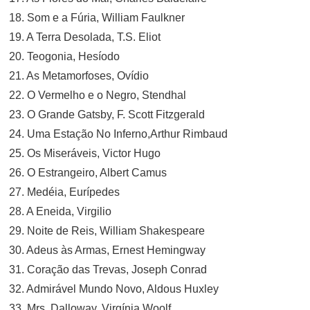
18. Som e a Fúria, William Faulkner
19. A Terra Desolada, T.S. Eliot
20. Teogonia, Hesíodo
21. As Metamorfoses, Ovídio
22. O Vermelho e o Negro, Stendhal
23. O Grande Gatsby, F. Scott Fitzgerald
24. Uma Estação No Inferno,Arthur Rimbaud
25. Os Miseráveis, Victor Hugo
26. O Estrangeiro, Albert Camus
27. Medéia, Eurípedes
28. A Eneida, Virgilio
29. Noite de Reis, William Shakespeare
30. Adeus às Armas, Ernest Hemingway
31. Coração das Trevas, Joseph Conrad
32. Admirável Mundo Novo, Aldous Huxley
33. Mrs. Dalloway, Virgínia Woolf