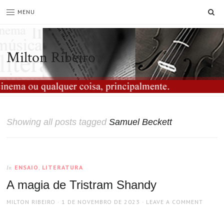
SE
MENU
Milton Ribeiro
Showing all posts tagged
Samuel Beckett
ENSAIO
,
LITERATURA
In
A magia de Tristram Shandy
AUTHOR
POSTED
MILTON RIBEIRO
1 DE NOVEMBRO DE 2023
LEAVE A COMMENT
ON