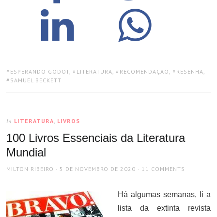
TAGS:
ESPERANDO GODOT
,
LITERATURA
,
RECOMENDAÇÃO
,
RESENHA
,
SAMUEL BECKETT
LITERATURA
,
LIVROS
In
100 Livros Essenciais da Literatura
Mundial
AUTHOR
POSTED
MILTON RIBEIRO
5 DE NOVEMBRO DE 2020
11 COMMENTS
ON
Há algumas semanas, li a
lista da extinta revista