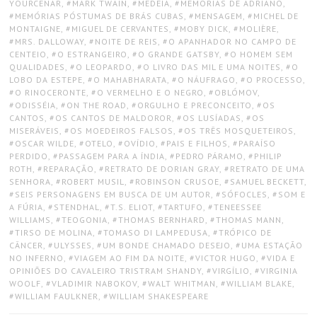
YOURCENAR
,
MARK TWAIN
,
MEDÉIA
,
MEMÓRIAS DE ADRIANO
,
MEMÓRIAS PÓSTUMAS DE BRÁS CUBAS
,
MENSAGEM
,
MICHEL DE
MONTAIGNE
,
MIGUEL DE CERVANTES
,
MOBY DICK
,
MOLIÈRE
,
MRS. DALLOWAY
,
NOITE DE REIS
,
O APANHADOR NO CAMPO DE
CENTEIO
,
O ESTRANGEIRO
,
O GRANDE GATSBY
,
O HOMEM SEM
QUALIDADES
,
O LEOPARDO
,
O LIVRO DAS MIL E UMA NOITES
,
O
LOBO DA ESTEPE
,
O MAHABHARATA
,
O NÁUFRAGO
,
O PROCESSO
,
O RINOCERONTE
,
O VERMELHO E O NEGRO
,
OBLÓMOV
,
ODISSÉIA
,
ON THE ROAD
,
ORGULHO E PRECONCEITO
,
OS
CANTOS
,
OS CANTOS DE MALDOROR
,
OS LUSÍADAS
,
OS
MISERÁVEIS
,
OS MOEDEIROS FALSOS
,
OS TRÊS MOSQUETEIROS
,
OSCAR WILDE
,
OTELO
,
OVÍDIO
,
PAIS E FILHOS
,
PARAÍSO
PERDIDO
,
PASSAGEM PARA A ÍNDIA
,
PEDRO PÁRAMO
,
PHILIP
ROTH
,
REPARAÇÃO
,
RETRATO DE DORIAN GRAY
,
RETRATO DE UMA
SENHORA
,
ROBERT MUSIL
,
ROBINSON CRUSOE
,
SAMUEL BECKETT
,
SEIS PERSONAGENS EM BUSCA DE UM AUTOR
,
SÓFOCLES
,
SOM E
A FÚRIA
,
STENDHAL
,
T.S. ELIOT
,
TARTUFO
,
TENEESSEE
WILLIAMS
,
TEOGONIA
,
THOMAS BERNHARD
,
THOMAS MANN
,
TIRSO DE MOLINA
,
TOMASO DI LAMPEDUSA
,
TRÓPICO DE
CÂNCER
,
ULYSSES
,
UM BONDE CHAMADO DESEJO
,
UMA ESTAÇÃO
NO INFERNO
,
VIAGEM AO FIM DA NOITE
,
VICTOR HUGO
,
VIDA E
OPINIÕES DO CAVALEIRO TRISTRAM SHANDY
,
VIRGÍLIO
,
VIRGINIA
WOOLF
,
VLADIMIR NABOKOV
,
WALT WHITMAN
,
WILLIAM BLAKE
,
WILLIAM FAULKNER
,
WILLIAM SHAKESPEARE