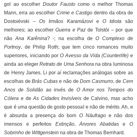
gol ao escolher
Doutor Fausto
como o melhor Thomas
Mann, erra ao escolher
Crime e Castigo
dentro da obra de
Dostoiévski –
Os Irmãos Karamázovi
e
O Idiota
são
melhores; ao escolher
Guerra e Paz
de Tolstói – por que
não
Ana Karênina
? -; na escolha de
O Complexo de
Portnoy
, de Philip Roth; que tem cinco romances muito
superiores, iniciando por
O Avesso da Vida (Counterlife)
e
ainda ao eleger
Retrato de Uma Senhora
na obra luminosa
de Henry James. Li por aí reclamações análogas sobre as
escolhas de
Brás Cubas
e não de
Dom Casmurro
, de
Cem
Anos de Solidão
ao invés de
O Amor nos Tempos do
Cólera
e de
As Cidades Invisíveis
de Calvino, mas acho
que é uma questão de gosto pessoal e não de mérito. Ah, e
é absurda a presença do bom
O Náufrago
e não dos
imensos e perfeitos
Extinção
,
Árvores Abatidas
e
O
Sobrinho de Wittgenstein
na obra de Thomas Bernhard.