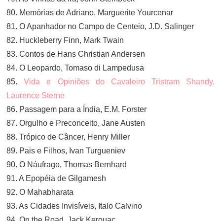
80. Memórias de Adriano, Marguerite Yourcenar
81. O Apanhador no Campo de Centeio, J.D. Salinger
82. Huckleberry Finn, Mark Twain
83. Contos de Hans Christian Andersen
84. O Leopardo, Tomaso di Lampedusa
85.
Vida e Opiniões do Cavaleiro Tristram Shandy,
Laurence Sterne
86. Passagem para a Índia, E.M. Forster
87. Orgulho e Preconceito, Jane Austen
88. Trópico de Câncer, Henry Miller
89. Pais e Filhos, Ivan Turgueniev
90. O Náufrago, Thomas Bernhard
91. A Epopéia de Gilgamesh
92. O Mahabharata
93. As Cidades Invisíveis, Italo Calvino
94. On the Road, Jack Kerouac