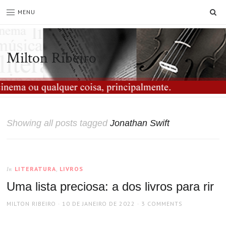
SE
MENU
Milton Ribeiro
Showing all posts tagged
Jonathan Swift
LITERATURA
,
LIVROS
In
Uma lista preciosa: a dos livros para rir
AUTHOR
POSTED
MILTON RIBEIRO
10 DE JANEIRO DE 2022
3 COMMENTS
ON