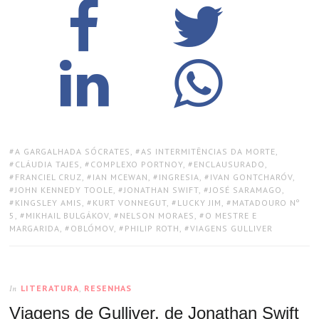
TAGS:
A GARGALHADA SÓCRATES
,
AS INTERMITÊNCIAS DA MORTE
,
CLÁUDIA TAJES
,
COMPLEXO PORTNOY
,
ENCLAUSURADO
,
FRANCIEL CRUZ
,
IAN MCEWAN
,
INGRESIA
,
IVAN GONTCHARÓV
,
JOHN KENNEDY TOOLE
,
JONATHAN SWIFT
,
JOSÉ SARAMAGO
,
KINGSLEY AMIS
,
KURT VONNEGUT
,
LUCKY JIM
,
MATADOURO Nº
5
,
MIKHAIL BULGÁKOV
,
NELSON MORAES
,
O MESTRE E
MARGARIDA
,
OBLÓMOV
,
PHILIP ROTH
,
VIAGENS GULLIVER
LITERATURA
,
RESENHAS
In
Viagens de Gulliver, de Jonathan Swift