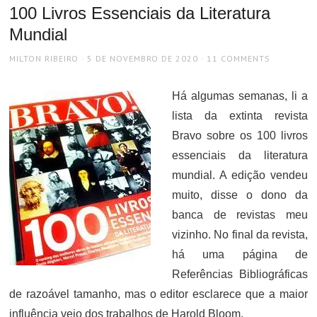
100 Livros Essenciais da Literatura
Mundial
AUTHOR
POSTED
MILTON RIBEIRO
5 DE NOVEMBRO DE 2020
11 COMMENTS
ON
Há algumas semanas, li a
lista da extinta revista
Bravo sobre os 100 livros
essenciais da literatura
mundial. A edição vendeu
muito, disse o dono da
banca de revistas meu
vizinho. No final da revista,
há uma página de
Referências Bibliográficas
de razoável tamanho, mas o editor esclarece que a maior
influência veio dos trabalhos de Harold Bloom.