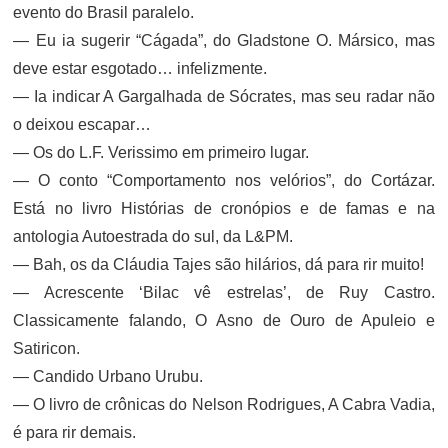
evento do Brasil paralelo.
— Eu ia sugerir “Cágada”, do Gladstone O. Mársico, mas
deve estar esgotado… infelizmente.
— Ia indicar A Gargalhada de Sócrates, mas seu radar não
o deixou escapar…
— Os do L.F. Verissimo em primeiro lugar.
— O conto “Comportamento nos velórios”, do Cortázar.
Está no livro Histórias de cronópios e de famas e na
antologia Autoestrada do sul, da L&PM.
— Bah, os da Cláudia Tajes são hilários, dá para rir muito!
— Acrescente ‘Bilac vê estrelas’, de Ruy Castro.
Classicamente falando, O Asno de Ouro de Apuleio e
Satiricon.
— Candido Urbano Urubu.
— O livro de crônicas do Nelson Rodrigues, A Cabra Vadia,
é para rir demais.