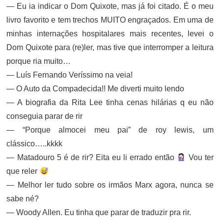
— Eu ia indicar o Dom Quixote, mas já foi citado. É o meu
livro favorito e tem trechos MUITO engraçados. Em uma de
minhas internações hospitalares mais recentes, levei o
Dom Quixote para (re)ler, mas tive que interromper a leitura
porque ria muito…
— Luís Fernando Veríssimo na veia!
— O Auto da Compadecida!! Me diverti muito lendo
— A biografia da Rita Lee tinha cenas hilárias q eu não
conseguia parar de rir
— “Porque almocei meu pai” de roy lewis, um
clássico…..kkkk
— Matadouro 5 é de rir? Eita eu li errado então
Vou ter
que reler
— Melhor ler tudo sobre os irmãos Marx agora, nunca se
sabe né?
— Woody Allen. Eu tinha que parar de traduzir pra rir.