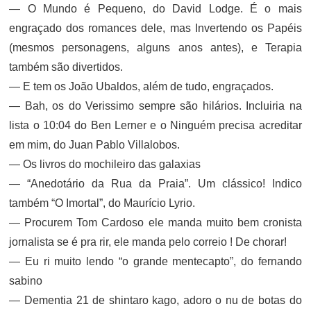
— O Mundo é Pequeno, do David Lodge. É o mais
engraçado dos romances dele, mas Invertendo os Papéis
(mesmos personagens, alguns anos antes), e Terapia
também são divertidos.
— E tem os João Ubaldos, além de tudo, engraçados.
— Bah, os do Verissimo sempre são hilários. Incluiria na
lista o 10:04 do Ben Lerner e o Ninguém precisa acreditar
em mim, do Juan Pablo Villalobos.
— Os livros do mochileiro das galaxias
— “Anedotário da Rua da Praia”. Um clássico! Indico
também “O Imortal”, do Maurício Lyrio.
— Procurem Tom Cardoso ele manda muito bem cronista
jornalista se é pra rir, ele manda pelo correio ! De chorar!
— Eu ri muito lendo “o grande mentecapto”, do fernando
sabino
— Dementia 21 de shintaro kago, adoro o nu de botas do