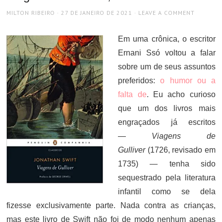
AUTHOR
POSTED
MILTON RIBEIRO
27 DE JANEIRO DE 2021
LEAVE A COMMENT
ON
Em uma crônica, o escritor
Ernani Ssó voltou a falar
sobre um de seus assuntos
preferidos:
o humor ou a
falta de
. Eu acho curioso
que um dos livros mais
engraçados já escritos
—
Viagens de
Gulliver
(1726, revisado em
1735) — tenha sido
sequestrado pela literatura
infantil como se dela
fizesse exclusivamente parte. Nada contra as crianças,
mas este livro de Swift não foi de modo nenhum apenas