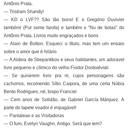
Antônio Prata.
— Tristram Shandy!
— KD o LVF?? São tão bons! E o Gregório Duvivier
também! (Put some farofa) e também o “Nu de botas” do
Antônio Prata. Livros muito engraçados e bons
— Alain de Botton. Esqueci o título, mas tem um ensaio
sobre o amor que é hilário
— A Aldeia de Stiepantikov e seus habitantes, um adoravel
livro pequeno e cômico do velho Fiodor Dostoiévski
— Se quiserem livro pra rir, cujos personagens são
cachorros, recomendo Sítio Caipora, de uma certa Núbia
Bento Rodrigues, né, bispo Franciel
— Cem anos de Solidão, de Gabriel García Márquez. A
parte do tapete voador é impagável!
— Pantaleao e as Visitadoras
— O furo, Evelyn Vaughn. Antigo. Será que tem?