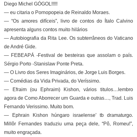
Diego Michel GÓGOL!!!!!
— eu citaria o Pornopopeia de Reinaldo Moraes.
— “Os amores difíceis”, livro de contos do Ítalo Calvino
apresenta alguns contos muito hilários
— Autobiografia da Rita Lee. Os subterrâneos do Vaticano
de André Gide.
— FEBEAPÁ -Festival de besteiras que assolam o país.
Sérgio Porto -Stanislaw Ponte Preta.
— O Livro dos Seres Imaginários, de Jorge Luis Borges.
— Comédias da Vida Privada, do Veríssimo.
— Efraim (ou Ephraim) Kishon, vários titulos…lembro
agora de Como Aborrecer um Guarda e outras…, Trad. Luis
Fernando Verissimo. Muito bom.
— Ephrain Kishon húngaro israelense’ tb dramaturgo.
Millôr Fernandes traduziu uma peça dele, “Pô, Romeu!”,
muito engraçada.