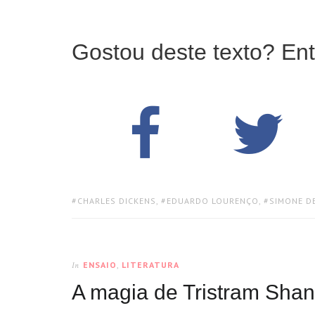
Gostou deste texto? Ent
TAGS:
CHARLES DICKENS
,
EDUARDO LOURENÇO
,
SIMONE D
ENSAIO
,
LITERATURA
In
A magia de Tristram Sha