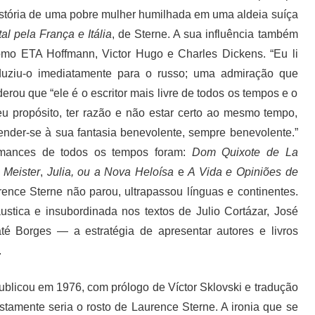
 história de uma pobre mulher humilhada em uma aldeia suíça
l pela França e Itália
, de Sterne. A sua influência também
omo ETA Hoffmann, Victor Hugo e Charles Dickens. “Eu li
raduziu-o imediatamente para o russo; uma admiração que
ou que “ele é o escritor mais livre de todos os tempos e o
 propósito, ter razão e não estar certo ao mesmo tempo,
ender-se à sua fantasia benevolente, sempre benevolente.”
omances de todos os tempos foram:
Dom Quixote de La
 Meister
,
Julia, ou a Nova Heloísa
e
A Vida e Opiniões de
urence Sterne não parou, ultrapassou línguas e continentes.
stica e insubordinada nos textos de Julio Cortázar, José
é Borges — a estratégia de apresentar autores e livros
.
ublicou em 1976, com prólogo de Víctor Sklovski e tradução
tamente seria o rosto de Laurence Sterne. A ironia que se