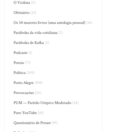
O Violista
(5)
Obituário
(21)
Os 50 maiores livros (uma antologia pessoal)
(34)
Parábolas da vida cotidiana
(2)
Parábolas de Kafka
(2)
Podcasts
(1)
Poesia
(71)
Política
(591)
Porto Alegre
(198)
Provocações
(25)
PUM — Partido Utópico Moderado
(28)
Puro YouTube
(10)
Questionário de Proust
(19)