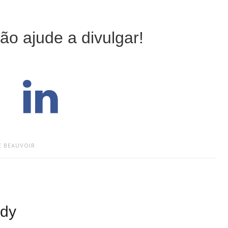
ão ajude a divulgar!
E BEAUVOIR
ndy