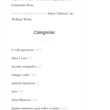
Guimarães Rosa
Rosimeri da Silva chaves
em
Sobre “Infâmia”, de
William Wyler
Categorias
A vida que passa
(163)
Abra e Leia
(21)
Acordo ortográfico
(2)
Amigos, tudo
(136)
António Barbeiro
(3)
Arte
(90)
Artes Plásticas
(102)
Assino embaixo e por todos os lados
(124)