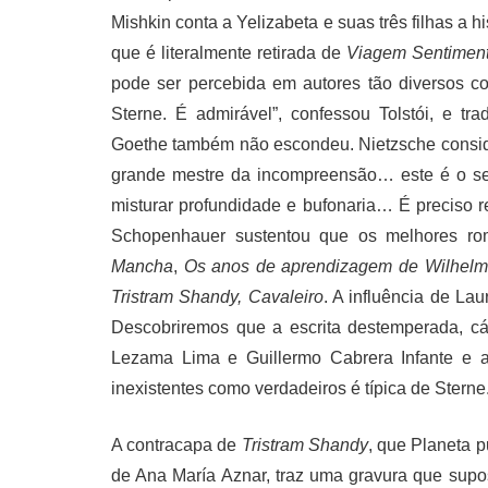
Mishkin conta a Yelizabeta e suas três filhas a
que é literalmente retirada de
Viagem Sentimenta
pode ser percebida em autores tão diversos c
Sterne. É admirável”, confessou Tolstói, e t
Goethe também não escondeu. Nietzsche consider
grande mestre da incompreensão… este é o seu
misturar profundidade e bufonaria… É preciso r
Schopenhauer sustentou que os melhores r
Mancha
,
Os anos de aprendizagem de Wilhelm
Tristram Shandy, Cavaleiro
. A influência de La
Descobriremos que a escrita destemperada, cáu
Lezama Lima e Guillermo Cabrera Infante e at
inexistentes como verdadeiros é típica de Sterne
A contracapa de
Tristram Shandy
, que Planeta p
de Ana María Aznar, traz uma gravura que supos