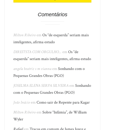
Comentários
Milton Ribeiro
em
Os “de esquerda” seriam mais
inteligentes, afirma estudo
DIREITSTA COM ORGULHO...
em
Os “de
esquerda” seriam mais inteligentes, afirma estudo
angela beatriz s m vianna
em
Sonhando com o
Pequenas Grandes Obras (PGO)
JOSELMA ELENA SERPA SILVEIRA
em
Sonhando
com o Pequenas Grandes Obras (PGO)
João Inácio
em
Como sair de Repente para Kagar
Milton Ribeiro
em
Sobre “Infâmia”, de William
Wyler
Rafael
em
Traços em comum de James Joyce e