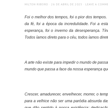
AUTHOR
POSTED
MILTON RIBEIRO
26 DE ABRIL DE 2025
LEAVE A COMM
ON
Foi o melhor dos tempos, foi o pior dos tempos. 
da fé, foi a época da incredulidade. Foi a est
esperança, foi o inverno da desesperança. Tí
Todos íamos direto para o céu, todos íamos direto
A arte não existe para impedir o mundo de passa
mundo que passa a face da nossa esperança qu
Crescer, amadurecer, envelhecer, morrer, o temp
para a velhice não ser uma paródia absurda das
que dão sentido à nossa existência: dedicação 