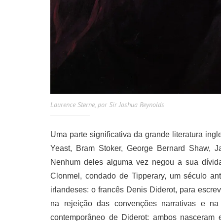
Laurence Sterne, por Sir Joshua Reynolds
Uma parte significativa da grande literatura ingl
Yeast, Bram Stoker, George Bernard Shaw, J
Nenhum deles alguma vez negou a sua dívida
Clonmel, condado de Tipperary, um século ant
irlandeses: o francês Denis Diderot, para escre
na rejeição das convenções narrativas e na f
contemporâneo de Diderot: ambos nasceram 