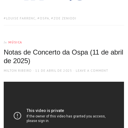
TAGS:
LOUISE FARRENC
,
OSPA
,
ZOE ZENIODI
MÚSICA
In
Notas de Concerto da Ospa (11 de abril
de 2025)
AUTHOR
POSTED
MILTON RIBEIRO
11 DE ABRIL DE 2025
LEAVE A COMMENT
ON