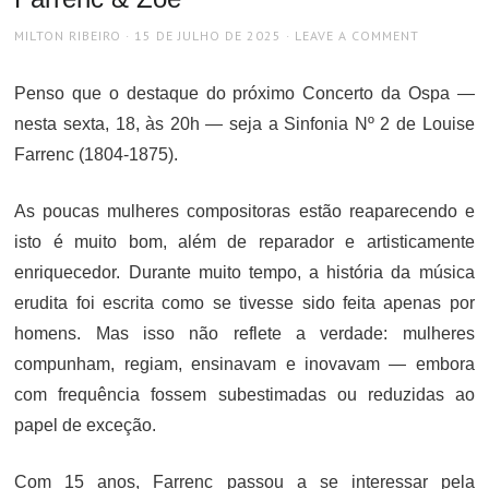
AUTHOR
POSTED
MILTON RIBEIRO
15 DE JULHO DE 2025
LEAVE A COMMENT
ON
Penso que o destaque do próximo Concerto da Ospa —
nesta sexta, 18, às 20h — seja a Sinfonia Nº 2 de Louise
Farrenc (1804-1875).
As poucas mulheres compositoras estão reaparecendo e
isto é muito bom, além de reparador e artisticamente
enriquecedor. Durante muito tempo, a história da música
erudita foi escrita como se tivesse sido feita apenas por
homens. Mas isso não reflete a verdade: mulheres
compunham, regiam, ensinavam e inovavam — embora
com frequência fossem subestimadas ou reduzidas ao
papel de exceção.
Com 15 anos, Farrenc passou a se interessar pela