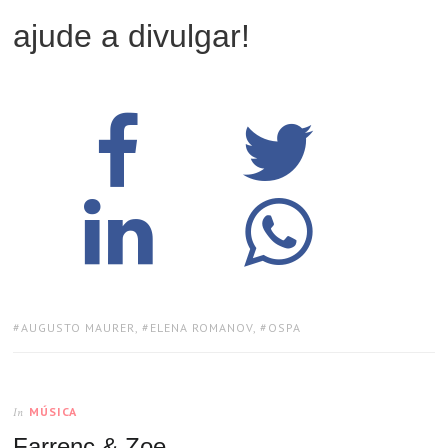
ajude a divulgar!
TAGS:
AUGUSTO MAURER
,
ELENA ROMANOV
,
OSPA
MÚSICA
In
Farrenc & Zoe