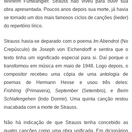
Wilhelm Furtwängler. Strauss não viveu para ouvir sua
obra apresentada. Poucos anos depois sua morte, já havia
se tornado um dos mais famosos ciclos de canções (lieder)
do repertório lírico.
Strauss havia-se deparado com o poema
Im Abendrot
(No
Crepúsculo) de Joseph von Eichendorff e sentira que o
texto tinha um significado especial para si. Daí porque o
transformou em música em maio de 1948. Logo depois, o
compositor recebeu uma cópia de uma antologia de
poemas de Hermann Hesse e usou três deles:
Frühling
(Primavera),
September
(Setembro), e
Beim
Schlafengehen
(Indo Dormir). Uma quinta canção restou
inacabada com a morte de Strauss.
Não há indicação de que Strauss tenha concebido as
quatro canções como uma obra unificada. Em dicionários