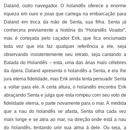
Daland, outro navegador. O holandês oferece a enorme
riqueza em ouro e joias que carrega na embarcação para
Daland em troca da mão de Senta, sua filha. Senta já
conhecera previamente a história do “Holandês Voador”,
mas é cortejada pelo caçador Erik, que fica enciumado
toda vez que ela faz qualquer referência a ele, seja
observando insistentemente seu retrato, seja cantando a
Balada do Holandês – esta, uma das árias mais célebres
da ópera. Daland apresenta o holandês a Senta, e ela lhe
jura eterna fidelidade, mas Erik ainda tenta persuadir Senta
a voltar para ele. A certa altura, o holandês encontra Erik
abraçando Senta e julga que esta rompeu com seu voto de
fidelidade eterna, e parte novamente para o mar. À medida
que a nau do holandês se afasta, Senta olha cada vez
mais longe e se atira ao mar, na direção onde está a nau
do holandês, tentando unir sua alma à dele. Ou seja, a