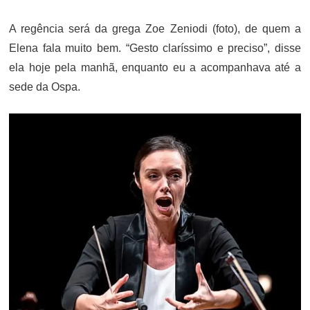
A regência será da grega Zoe Zeniodi (foto), de quem a
Elena fala muito bem. “Gesto claríssimo e preciso”, disse
ela hoje pela manhã, enquanto eu a acompanhava até a
sede da Ospa.