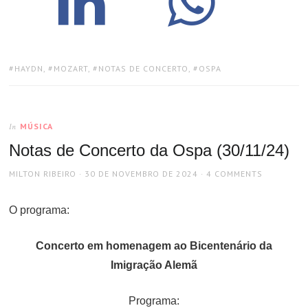
TAGS:
HAYDN
,
MOZART
,
NOTAS DE CONCERTO
,
OSPA
MÚSICA
In
Notas de Concerto da Ospa (30/11/24)
AUTHOR
POSTED
MILTON RIBEIRO
30 DE NOVEMBRO DE 2024
4 COMMENTS
ON
O programa:
Concerto em homenagem ao Bicentenário da
Imigração Alemã
Programa: