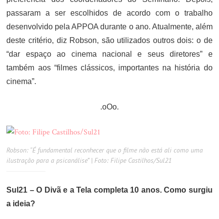
passaram a ser escolhidos de acordo com o trabalho
desenvolvido pela APPOA durante o ano. Atualmente, além
deste critério, diz Robson, são utilizados outros dois: o de
“dar espaço ao cinema nacional e seus diretores” e
também aos “filmes clássicos, importantes na história do
cinema”.
.oOo.
Robson: “É fundamental reconhecer que o filme não está ali como uma
ilustração para a psicanálise” | Foto: Filipe Castilhos/Sul21
Sul21 – O Divã e a Tela completa 10 anos. Como surgiu
a ideia?