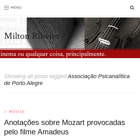
SE
MENU
Milton Ribeiro
Showing all posts tagged
Associação Psicanalítica
de Porto Alegre
MÚSICA
In
Anotações sobre Mozart provocadas
pelo filme Amadeus