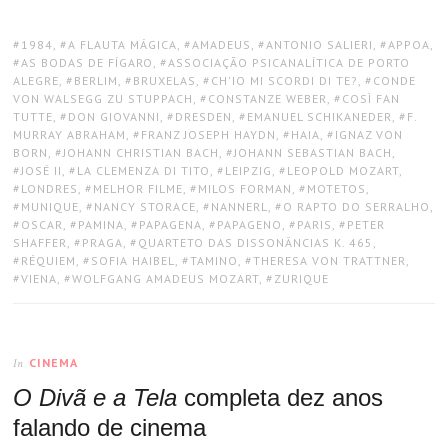
TAGS:
1984
,
A FLAUTA MÁGICA
,
AMADEUS
,
ANTONIO SALIERI
,
APPOA
,
AS BODAS DE FÍGARO
,
ASSOCIAÇÃO PSICANALÍTICA DE PORTO
ALEGRE
,
BERLIM
,
BRUXELAS
,
CH'IO MI SCORDI DI TE?
,
CONDE
VON WALSEGG ZU STUPPACH
,
CONSTANZE WEBER
,
COSÌ FAN
TUTTE
,
DON GIOVANNI
,
DRESDEN
,
EMANUEL SCHIKANEDER
,
F.
MURRAY ABRAHAM
,
FRANZ JOSEPH HAYDN
,
HAIA
,
IGNAZ VON
BORN
,
JOHANN CHRISTIAN BACH
,
JOHANN SEBASTIAN BACH
,
JOSÉ II
,
LA CLEMENZA DI TITO
,
LEIPZIG
,
LEOPOLD MOZART
,
LONDRES
,
MELHOR FILME
,
MILOS FORMAN
,
MOTETOS
,
MUNIQUE
,
NANCY STORACE
,
NANNERL
,
O RAPTO DO SERRALHO
,
OSCAR
,
PAMINA
,
PAPAGENA
,
PAPAGENO
,
PARIS
,
PETER
SHAFFER
,
PRAGA
,
QUARTETO DAS DISSONÂNCIAS K. 465
,
RÉQUIEM
,
SOFIA HAIBEL
,
TAMINO
,
THERESA VON TRATTNER
,
VIENA
,
WOLFGANG AMADEUS MOZART
,
ZURIQUE
CINEMA
In
O Divã e a Tela
completa dez anos
falando de cinema