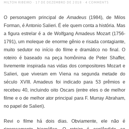
AUTHOR
POSTED
MILTON RIBEIRO
17 DE DEZEMBRO DE 2018
4 COMMENTS
ON
O personagem principal de
Amadeus
(1984), de Milos
Forman, é Antonio Salieri. É ele quem conta a história. Mas
a figura estrelar é a de Wolfgang Amadeus Mozart (1756-
1791), um moleque de enorme gênio e risada contagiante,
muito sedutor no início do filme e dramático no final. O
roteiro é baseado na peça homônima de Peter Shaffer,
livremente inspirada nas vidas dos compositores Mozart e
Salieri, que viveram em Viena na segunda metade do
século XVIII. Amadeus foi indicado para 53 prêmios e
recebeu 40, incluindo oito Oscars (entre eles o de melhor
filme e o de melhor ator principal para F. Murray Abraham,
no papel de Salieri).
Revi o filme há dois dias. Obviamente, ele não é