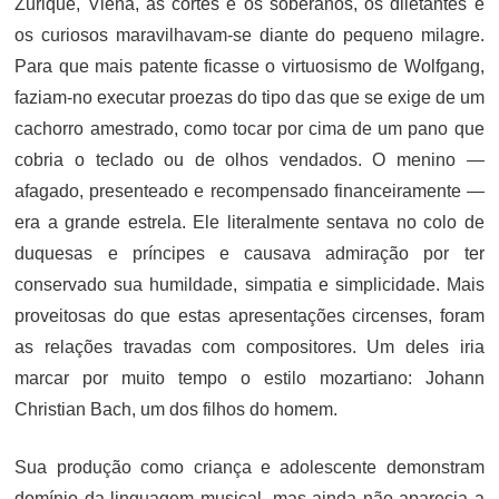
Zurique, Viena, as cortes e os soberanos, os diletantes e
os curiosos maravilhavam-se diante do pequeno milagre.
Para que mais patente ficasse o virtuosismo de Wolfgang,
faziam-no executar proezas do tipo das que se exige de um
cachorro amestrado, como tocar por cima de um pano que
cobria o teclado ou de olhos vendados. O menino —
afagado, presenteado e recompensado financeiramente —
era a grande estrela. Ele literalmente sentava no colo de
duquesas e príncipes e causava admiração por ter
conservado sua humildade, simpatia e simplicidade. Mais
proveitosas do que estas apresentações circenses, foram
as relações travadas com compositores. Um deles iria
marcar por muito tempo o estilo mozartiano: Johann
Christian Bach, um dos filhos do homem.
Sua produção como criança e adolescente demonstram
domínio da linguagem musical, mas ainda não aparecia a