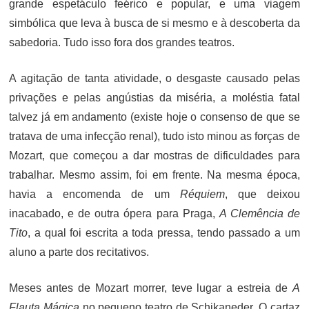
grande espetáculo feérico e popular, e uma viagem
simbólica que leva à busca de si mesmo e à descoberta da
sabedoria. Tudo isso fora dos grandes teatros.
A agitação de tanta atividade, o desgaste causado pelas
privações e pelas angústias da miséria, a moléstia fatal
talvez já em andamento (existe hoje o consenso de que se
tratava de uma infecção renal), tudo isto minou as forças de
Mozart, que começou a dar mostras de dificuldades para
trabalhar. Mesmo assim, foi em frente. Na mesma época,
havia a encomenda de um
Réquiem
, que deixou
inacabado, e de outra ópera para Praga,
A Clemência de
Tito
, a qual foi escrita a toda pressa, tendo passado a um
aluno a parte dos recitativos.
Meses antes de Mozart morrer, teve lugar a estreia de
A
Flauta Mágica
no pequeno teatro de Schikaneder. O cartaz