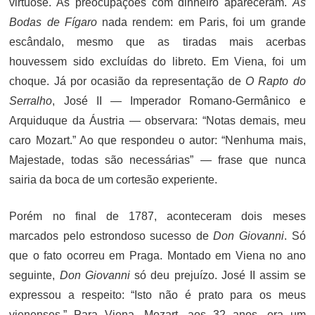
virtuose. As preocupações com dinheiro apareceram.
As
Bodas de Fígaro
nada rendem: em Paris, foi um grande
escândalo, mesmo que as tiradas mais acerbas
houvessem sido excluídas do libreto. Em Viena, foi um
choque. Já por ocasião da representação de
O Rapto do
Serralho
, José II — Imperador Romano-Germânico e
Arquiduque da Áustria — observara: “Notas demais, meu
caro Mozart.” Ao que respondeu o autor: “Nenhuma mais,
Majestade, todas são necessárias” — frase que nunca
sairia da boca de um cortesão experiente.
Porém no final de 1787, aconteceram dois meses
marcados pelo estrondoso sucesso de
Don Giovanni
. Só
que o fato ocorreu em Praga. Montado em Viena no ano
seguinte,
Don Giovanni
só deu prejuízo. José II assim se
expressou a respeito: “Isto não é prato para os meus
vienenses.” Para Viena, Mozart, aos 32 anos, era um