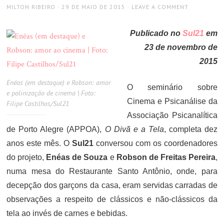
AUTHOR
POSTED
MILTON RIBEIRO
29 DE MAIO DE 2015
LEAVE A COMMENT
ON
Publicado no
Sul21
em
23 de novembro de
2015
Enéas (em destaque) e Robson: amor
O seminário sobre
e polinização de cinema | Foto:
Cinema e Psicanálise da
Filipe Castilhos/Sul21
Associação Psicanalítica
de Porto Alegre (APPOA),
O Divã e a Tela
, completa dez
anos este mês. O
Sul21
conversou com os coordenadores
do projeto,
Enéas de Souza
e
Robson de Freitas Pereira
,
numa mesa do Restaurante Santo Antônio, onde, para
decepção dos garçons da casa, eram servidas carradas de
observações a respeito de clássicos e não-clássicos da
tela ao invés de carnes e bebidas.