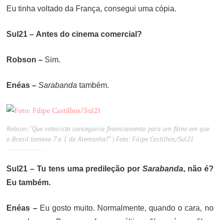
Eu tinha voltado da França, consegui uma cópia.
Sul21 –
Antes do cinema comercial?
Robson –
Sim.
Enéas –
Sarabanda
também.
Robson: “Que roteirista conseguiria financiamento para um filme em que
o Brasil tomava 7 a 1 da Alemanha?” | Foto: Filipe Castilhos/Sul21
Sul21 –
Tu tens uma predileção por
Sarabanda
, não é?
Eu também.
Enéas –
Eu gosto muito. Normalmente, quando o cara, no