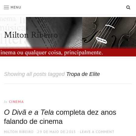
SE
MENU
Milton Ribeiro
Showing all posts tagged
Tropa de Elite
CINEMA
In
O Divã e a Tela
completa dez anos
falando de cinema
AUTHOR
POSTED
MILTON RIBEIRO
29 DE MAIO DE 2015
LEAVE A COMMENT