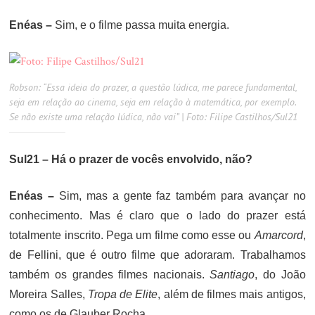
Enéas –
Sim, e o filme passa muita energia.
Robson: “Essa ideia do prazer, a questão lúdica, me parece fundamental,
seja em relação ao cinema, seja em relação à matemática, por exemplo.
Se não existe uma relação lúdica, não vai” | Foto: Filipe Castilhos/Sul21
Sul21 – Há o prazer de vocês envolvido, não?
Enéas –
Sim, mas a gente faz também para avançar no
conhecimento. Mas é claro que o lado do prazer está
totalmente inscrito. Pega um filme como esse ou
Amarcord
,
de Fellini, que é outro filme que adoraram. Trabalhamos
também os grandes filmes nacionais.
Santiago
, do João
Moreira Salles,
Tropa de Elite
, além de filmes mais antigos,
como os de Glauber Rocha.