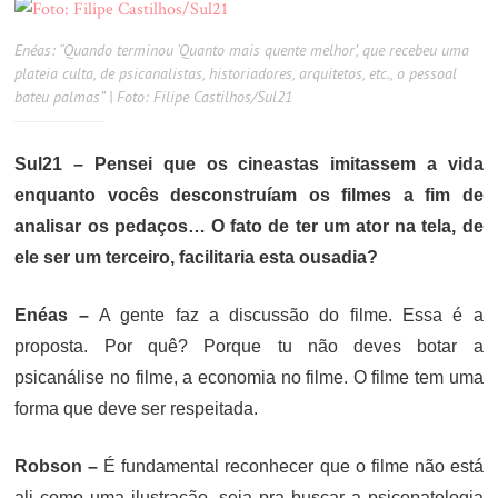
Enéas: “Quando terminou ‘Quanto mais quente melhor’, que recebeu uma
plateia culta, de psicanalistas, historiadores, arquitetos, etc., o pessoal
bateu palmas” | Foto: Filipe Castilhos/Sul21
Sul21 – Pensei que os cineastas imitassem a vida
enquanto vocês desconstruíam os filmes a fim de
analisar os pedaços… O fato de ter um ator na tela, de
ele ser um terceiro, facilitaria esta ousadia?
Enéas –
A gente faz a discussão do filme. Essa é a
proposta. Por quê? Porque tu não deves botar a
psicanálise no filme, a economia no filme. O filme tem uma
forma que deve ser respeitada.
Robson –
É fundamental reconhecer que o filme não está
ali como uma ilustração, seja pra buscar a psicopatologia