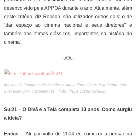
desenvolvido pela APPOA durante o ano. Atualmente, além
deste critério, diz Robson, são utilizados outros dois: o de
“dar espaço ao cinema nacional e seus diretores” e
também aos “filmes clássicos, importantes na história do
cinema”.
.oOo.
Robson: “É fundamental reconhecer que o filme não está ali como uma
ilustração para a psicanálise” | Foto: Filipe Castilhos/Sul21
Sul21 – O Divã e a Tela completa 10 anos. Como surgiu
a ideia?
Enéas
– Ali por volta de 2004 eu comecei a pensar na