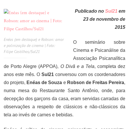
ON
Publicado no
Sul21
em
23 de novembro de
2015
Enéas (em destaque) e Robson: amor
O seminário sobre
e polinização de cinema | Foto:
Cinema e Psicanálise da
Filipe Castilhos/Sul21
Associação Psicanalítica
de Porto Alegre (APPOA),
O Divã e a Tela
, completa dez
anos este mês. O
Sul21
conversou com os coordenadores
do projeto,
Enéas de Souza
e
Robson de Freitas Pereira
,
numa mesa do Restaurante Santo Antônio, onde, para
decepção dos garçons da casa, eram servidas carradas de
observações a respeito de clássicos e não-clássicos da
tela ao invés de carnes e bebidas.