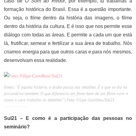
caso de
O Som ao Redor
, por exemplo, tu trabalhas a
formação histórica do Brasil. Essa é a questão importante.
Ou seja, o filme dentro da história das imagens, o filme
dentro da história da cultura. E é isso que nos permite esse
diálogo com todas as áreas. E permite a cada um que está
lá, frutificar, semear e fertilizar a sua área de trabalho. Nós
criamos energia para que outros caras e para nós mesmos,
desenvolvam essa realidade.
Enéas: “É aquela história, o diabo passa nos detalhes. É o que se diz na
psicanálise também. O que diferencia um filme bom de um filme ruim é
como o cara trabalha os detalhes” | Foto: Filipe Castilhos/Sul21
Sul21 – E como é a participação das pessoas no
seminário?