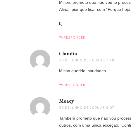
Milton, prometo que não vou te process
Afinal, pior que ficar sem “Porque hoj
bj
RESPONDER
Claudia
disse:
30 DE JUNHO DE 2008 ÀS 7:48
Milton querido, saudades.
RESPONDER
Moacy
disse:
30 DE JUNHO DE 2008 ÀS 8:07
Também prometo que não vou processá-
outros, com uma única exceção: ‘Confi