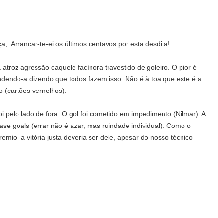
iça,. Arrancar-te-ei os últimos centavos por esta desdita!
atroz agressão daquele facínora travestido de goleiro. O pior é
endendo-a dizendo que todos fazem isso. Não é à toa que este é a
 (cartões vernelhos).
oi pelo lado de fora. O gol foi cometido em impedimento (Nilmar). A
quase goals (errar não é azar, mas ruindade individual). Como o
remio, a vitória justa deveria ser dele, apesar do nosso técnico