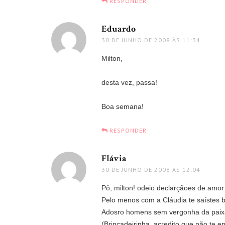
RESPONDER
Eduardo
disse:
30 DE JUNHO DE 2008 ÀS 11:34
Milton,
desta vez, passa!
Boa semana!
RESPONDER
Flávia
disse:
30 DE JUNHO DE 2008 ÀS 12:04
Pô, milton! odeio declarçãoes de amor
Pelo menos com a Cláudia te saístes
Adosro homens sem vergonha da paix
(Brincadeirinha, acredito que não te e