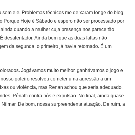
o sem ele. Problemas técnicos me deixaram longe do blog
m o Porque Hoje é Sábado e espero não ser processado por
r ainda quando a mulher cuja presença nos parece tão
É desalentador. Ainda bem que as duas faltas não
em da segunda, o primeiro já havia retornado. É um
, colorados. Jogávamos muito melhor, ganhávamos o jogo e
 nosso goleiro resolveu cometer uma agressão a um
a rixas ou violência, mas Renan achou que seria adequado,
es. Pênalti contra nós e expulsão. No final, ainda quase
ilmar. De bom, nossa surpreendente atuação. De ruim, a