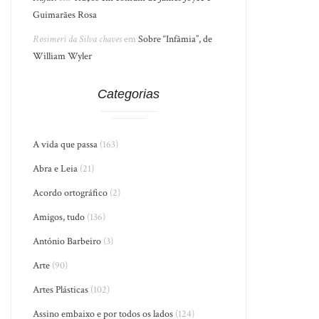
Guimarães Rosa
Rosimeri da Silva chaves
em
Sobre “Infâmia”, de
William Wyler
Categorias
A vida que passa
(163)
Abra e Leia
(21)
Acordo ortográfico
(2)
Amigos, tudo
(136)
António Barbeiro
(3)
Arte
(90)
Artes Plásticas
(102)
Assino embaixo e por todos os lados
(124)