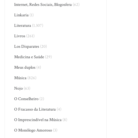
Internet, Redes Sociais, Blogosfera
(62)
Linkaria
(1)
Literatura
(1.307)
Livros
(261)
Los Disparates
(20)
Medicina e Saúde
(29)
Meus duplos
(4)
Música
(826)
Nojo
(63)
O Conselheiro
(2)
O Fracasso da Literatura
(4)
O Imprescindível na Música
(8)
O Monólogo Amoroso
(3)