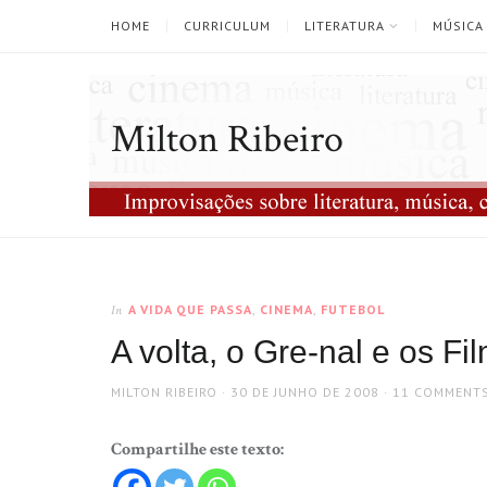
HOME
CURRICULUM
LITERATURA
MÚSICA
Milton Ribeiro
A VIDA QUE PASSA
,
CINEMA
,
FUTEBOL
In
A volta, o Gre-nal e os F
AUTHOR
POSTED
MILTON RIBEIRO
30 DE JUNHO DE 2008
11 COMMENT
ON
Compartilhe este texto: