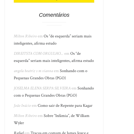
Comentários
Milton Ribeiro
em
Os “de esquerda” seriam mais
inteligentes, afirma estudo
DIREITSTA COM ORGULHO...
em
Os “de
esquerda” seriam mais inteligentes, afirma estudo
angela beatriz s m vianna
em
Sonhando com o
Pequenas Grandes Obras (PGO)
JOSELMA ELENA SERPA SILVEIRA
em
Sonhando
com o Pequenas Grandes Obras (PGO)
João Inácio
em
Como sair de Repente para Kagar
Milton Ribeiro
em
Sobre “Infâmia”, de William
Wyler
Rafael
em
Traços em comum de James Joyce e