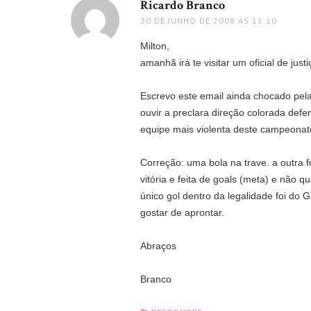
Ricardo Branco
disse:
30 DE JUNHO DE 2008 ÀS 11:10
Milton,
amanhã irá te visitar um oficial de just
Escrevo este email ainda chocado pela 
ouvir a preclara direção colorada def
equipe mais violenta deste campeonato
Correção: uma bola na trave. a outra f
vitória e feita de goals (meta) e não 
único gol dentro da legalidade foi do G
gostar de aprontar.
Abraços
Branco