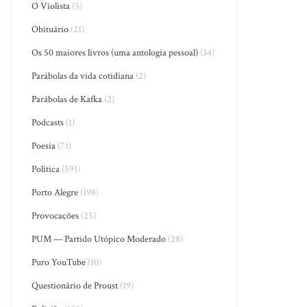
O Violista
(5)
Obituário
(21)
Os 50 maiores livros (uma antologia pessoal)
(34)
Parábolas da vida cotidiana
(2)
Parábolas de Kafka
(2)
Podcasts
(1)
Poesia
(71)
Política
(591)
Porto Alegre
(198)
Provocações
(25)
PUM — Partido Utópico Moderado
(28)
Puro YouTube
(10)
Questionário de Proust
(19)