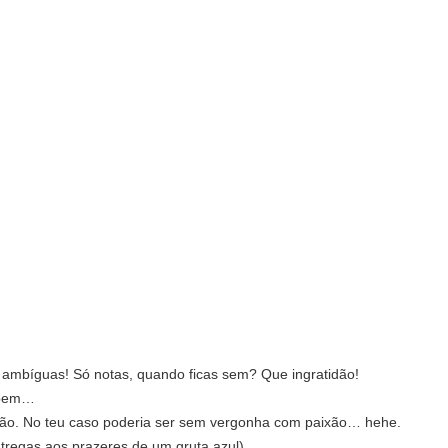
 ambíguas! Só notas, quando ficas sem? Que ingratidão!
 bem…
ão. No teu caso poderia ser sem vergonha com paixão… hehe.
ntregas aos prazeres de um gruta azul)