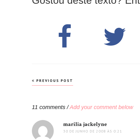
Gostou deste texto? Ent
Navegação
PREVIOUS POST
de
Post
11 comments /
Add your comment below
marilia jackelyne
disse:
30 DE JUNHO DE 2008 ÀS 0:21