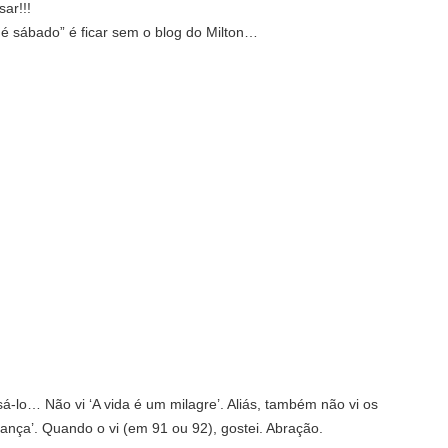
ar!!!
e é sábado” é ficar sem o blog do Milton…
lo… Não vi ‘A vida é um milagre’. Aliás, também não vi os
ança’. Quando o vi (em 91 ou 92), gostei. Abração.