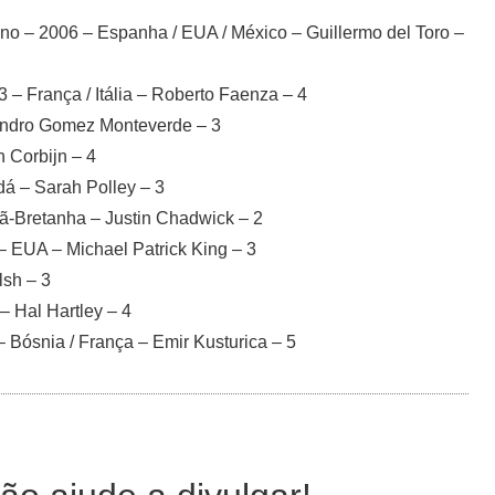
uno – 2006 – Espanha / EUA / México – Guillermo del Toro –
– França / Itália – Roberto Faenza – 4
jandro Gomez Monteverde – 3
n Corbijn – 4
á – Sarah Polley – 3
rã-Bretanha – Justin Chadwick – 2
 – EUA – Michael Patrick King – 3
lsh – 3
– Hal Hartley – 4
– Bósnia / França – Emir Kusturica – 5