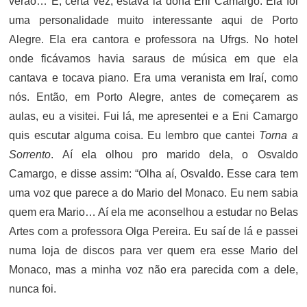
verão… E, certa vez, estava lá dona Eni Camargo. Ela foi
uma personalidade muito interessante aqui de Porto
Alegre. Ela era cantora e professora na Ufrgs. No hotel
onde ficávamos havia saraus de música em que ela
cantava e tocava piano. Era uma veranista em Iraí, como
nós. Então, em Porto Alegre, antes de começarem as
aulas, eu a visitei. Fui lá, me apresentei e a Eni Camargo
quis escutar alguma coisa. Eu lembro que cantei
Torna a
Sorrento
. Aí ela olhou pro marido dela, o Osvaldo
Camargo, e disse assim: “Olha aí, Osvaldo. Esse cara tem
uma voz que parece a do Mario del Monaco. Eu nem sabia
quem era Mario… Aí ela me aconselhou a estudar no Belas
Artes com a professora Olga Pereira. Eu saí de lá e passei
numa loja de discos para ver quem era esse Mario del
Monaco, mas a minha voz não era parecida com a dele,
nunca foi.