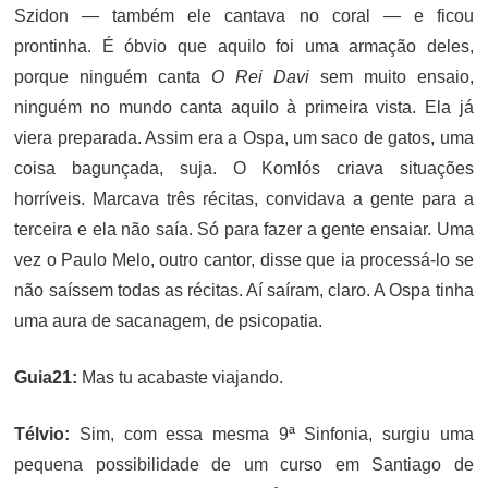
Szidon — também ele cantava no coral — e ficou
prontinha. É óbvio que aquilo foi uma armação deles,
porque ninguém canta
O Rei Davi
sem muito ensaio,
ninguém no mundo canta aquilo à primeira vista. Ela já
viera preparada. Assim era a Ospa, um saco de gatos, uma
coisa bagunçada, suja. O Komlós criava situações
horríveis. Marcava três récitas, convidava a gente para a
terceira e ela não saía. Só para fazer a gente ensaiar. Uma
vez o Paulo Melo, outro cantor, disse que ia processá-lo se
não saíssem todas as récitas. Aí saíram, claro. A Ospa tinha
uma aura de sacanagem, de psicopatia.
Guia21:
Mas tu acabaste viajando.
Télvio:
Sim, com essa mesma 9ª Sinfonia, surgiu uma
pequena possibilidade de um curso em Santiago de