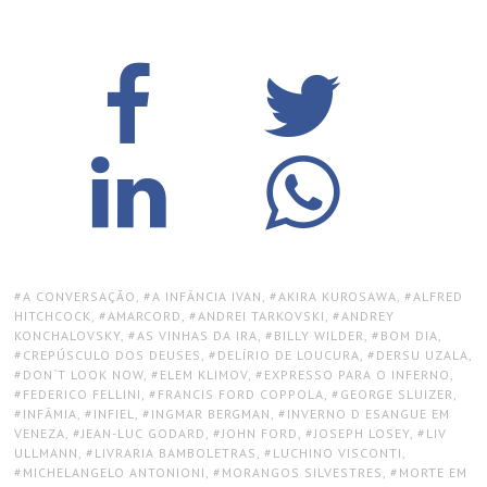
TAGS:
A CONVERSAÇÃO
,
A INFÂNCIA IVAN
,
AKIRA KUROSAWA
,
ALFRED
HITCHCOCK
,
AMARCORD
,
ANDREI TARKOVSKI
,
ANDREY
KONCHALOVSKY
,
AS VINHAS DA IRA
,
BILLY WILDER
,
BOM DIA
,
CREPÚSCULO DOS DEUSES
,
DELÍRIO DE LOUCURA
,
DERSU UZALA
,
DON`T LOOK NOW
,
ELEM KLIMOV
,
EXPRESSO PARA O INFERNO
,
FEDERICO FELLINI
,
FRANCIS FORD COPPOLA
,
GEORGE SLUIZER
,
INFÂMIA
,
INFIEL
,
INGMAR BERGMAN
,
INVERNO D ESANGUE EM
VENEZA
,
JEAN-LUC GODARD
,
JOHN FORD
,
JOSEPH LOSEY
,
LIV
ULLMANN
,
LIVRARIA BAMBOLETRAS
,
LUCHINO VISCONTI
,
MICHELANGELO ANTONIONI
,
MORANGOS SILVESTRES
,
MORTE EM