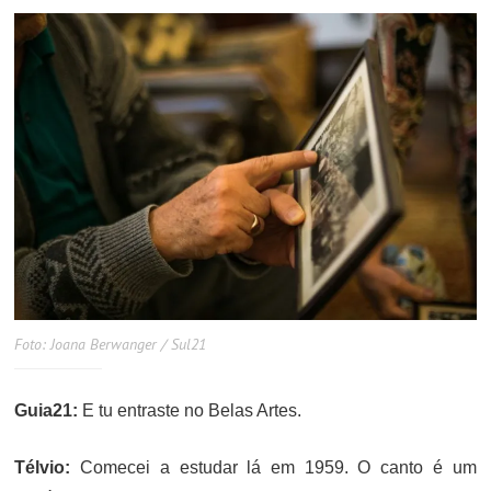
Foto: Joana Berwanger / Sul21
Guia21:
E tu entraste no Belas Artes.
Télvio:
Comecei a estudar lá em 1959. O canto é um