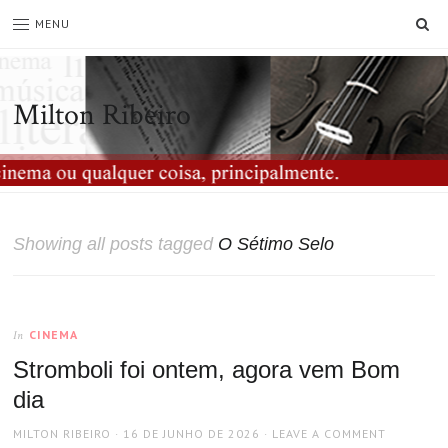
SE
MENU
Milton Ribeiro
Showing all posts tagged
O Sétimo Selo
CINEMA
In
Stromboli foi ontem, agora vem Bom
dia
AUTHOR
POSTED
MILTON RIBEIRO
16 DE JUNHO DE 2026
LEAVE A COMMENT