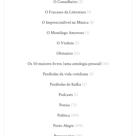
O Conselheiro
(2)
O Fracasso da Literatura
(4)
O Imprescindível na Música
(8)
O Monólogo Amoroso
(3)
O Violista
(5)
Obituário
(21)
Os 50 maiores livros (uma antologia pessoal)
(34)
Parábolas da vida cotidiana
(2)
Parábolas de Kafka
(2)
Podcasts
(1)
Poesia
(71)
Política
(591)
Porto Alegre
(198)
Provocações
(25)