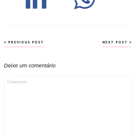
Navegação
PREVIOUS POST
NEXT POST
de
Post
Deixe um comentário
COMMENT