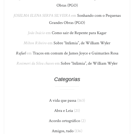
Obras (PGO)
JOSELMA ELENA SERPA SILVEIRA
em
Sonhando com o Pequenas
Grandes Obras (PGO)
João Inácio
em
Como sair de Repente para Kagar
Milton Ribeiro
em
Sobre “Infâmia”, de William Wyler
Rafael
em
Traços em comum de James Joyce e Guimarães Rosa
Rosimeri da Silva chaves
em
Sobre “Infâmia”, de William Wyler
Categorias
A vida que passa
(163)
Abra e Leia
(21)
Acordo ortográfico
(2)
Amigos, tudo
(136)