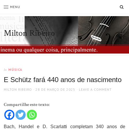
SE
MENU
Milton Ribeiro
MÚSICA
In
E Schütz fará 440 anos de nascimento
AUTHOR
POSTED
MILTON RIBEIRO
28 DE MARÇO DE 2025
LEAVE A COMMENT
ON
Compartilhe este texto:
Bach, Handel e D. Scarlatti completam 340 anos de