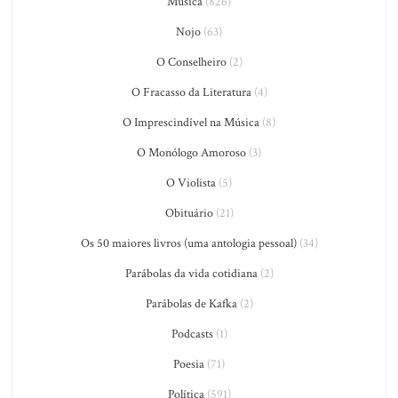
Música
(826)
Nojo
(63)
O Conselheiro
(2)
O Fracasso da Literatura
(4)
O Imprescindível na Música
(8)
O Monólogo Amoroso
(3)
O Violista
(5)
Obituário
(21)
Os 50 maiores livros (uma antologia pessoal)
(34)
Parábolas da vida cotidiana
(2)
Parábolas de Kafka
(2)
Podcasts
(1)
Poesia
(71)
Política
(591)