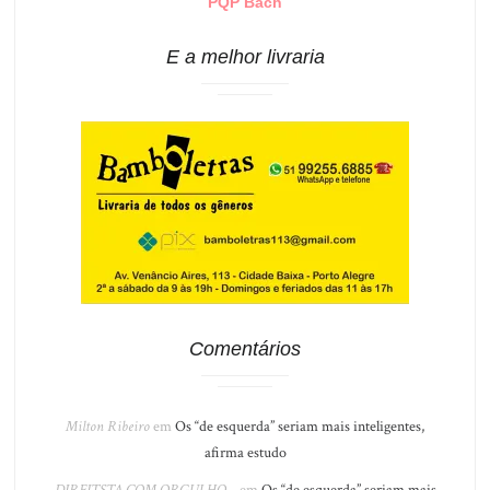
PQP Bach
E a melhor livraria
Comentários
Milton Ribeiro
em
Os “de esquerda” seriam mais inteligentes,
afirma estudo
DIREITSTA COM ORGULHO...
em
Os “de esquerda” seriam mais