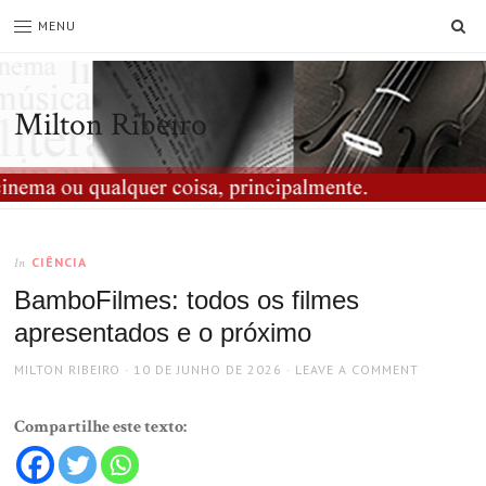
SE
MENU
Milton Ribeiro
CIÊNCIA
In
BamboFilmes: todos os filmes
apresentados e o próximo
AUTHOR
POSTED
MILTON RIBEIRO
10 DE JUNHO DE 2026
LEAVE A COMMENT
ON
Compartilhe este texto: