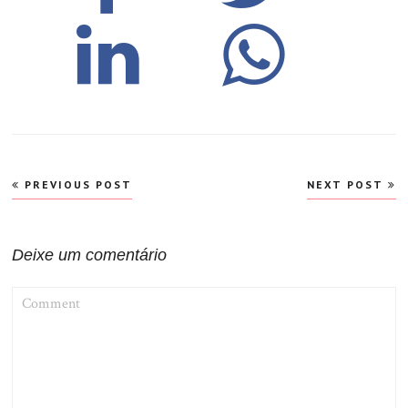
Navegação
PREVIOUS POST
NEXT POST
de
Post
Deixe um comentário
COMMENT