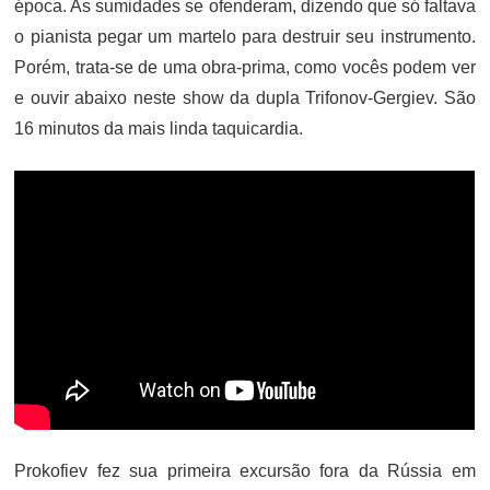
época. As sumidades se ofenderam, dizendo que só faltava
o pianista pegar um martelo para destruir seu instrumento.
Porém, trata-se de uma obra-prima, como vocês podem ver
e ouvir abaixo neste show da dupla Trifonov-Gergiev. São
16 minutos da mais linda taquicardia.
Prokofiev fez sua primeira excursão fora da Rússia em