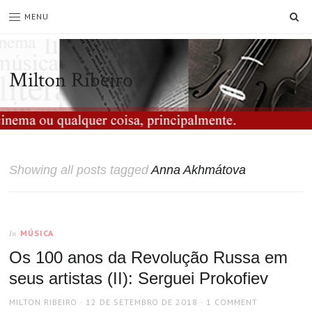
SE
MENU
Milton Ribeiro
Showing all posts tagged
Anna Akhmátova
MÚSICA
In
Os 100 anos da Revolução Russa em
seus artistas (II): Serguei Prokofiev
AUTHOR
POSTED
MILTON RIBEIRO
12 DE SETEMBRO DE 2018
1 COMMENT