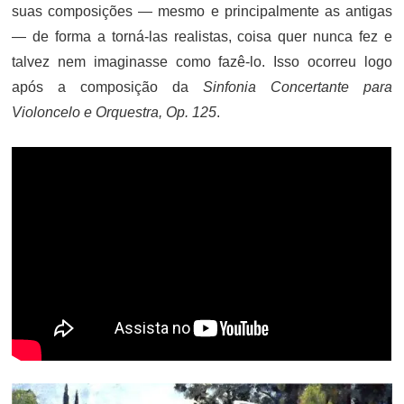
suas composições — mesmo e principalmente as antigas
— de forma a torná-las realistas, coisa quer nunca fez e
talvez nem imaginasse como fazê-lo. Isso ocorreu logo
após a composição da
Sinfonia Concertante para
Violoncelo e Orquestra, Op. 125
.