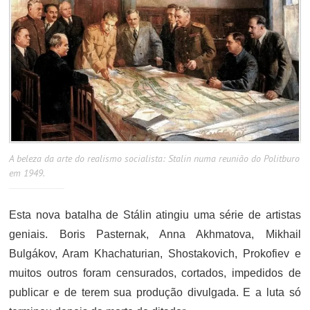
A beleza da arte do realismo socialista: Stalin numa reunião do Politburo
em 1949.
Esta nova batalha de Stálin atingiu uma série de artistas
geniais. Boris Pasternak, Anna Akhmatova, Mikhail
Bulgákov, Aram Khachaturian, Shostakovich, Prokofiev e
muitos outros foram censurados, cortados, impedidos de
publicar e de terem sua produção divulgada. E a luta só