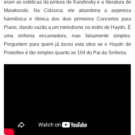
eram as estéticas da pintura de Kandinsky e a literatura de
Maiakovski. Na
Clássica
, ele abandona a aspereza
harmônica e rítmica dos dois primeiros Concertos para
Piano, dando vazão a um melodismo no estilo de Haydn. É
uma sinfonia encantadora, mas falsamente simples.
Perguntem para quem já tocou esta obra se o Haydn de
Prokofiev é tão simples quanto as 104 do Pai da Sinfonia.