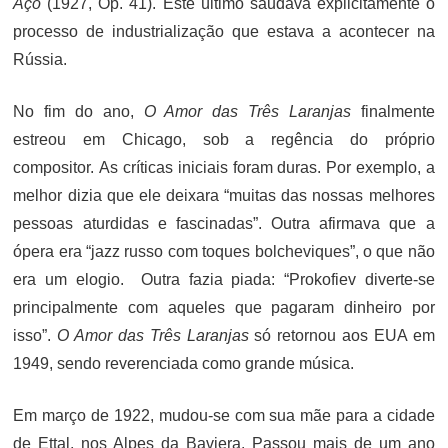
Aço
(1927, Op. 41). Este último saudava explicitamente o
processo de industrialização que estava a acontecer na
Rússia.
No fim do ano,
O Amor das Três Laranjas
finalmente
estreou em Chicago, sob a regência do próprio
compositor. As críticas iniciais foram duras. Por exemplo, a
melhor dizia que ele deixara “muitas das nossas melhores
pessoas aturdidas e fascinadas”. Outra afirmava que a
ópera era “jazz russo com toques bolcheviques”, o que não
era um elogio. Outra fazia piada: “Prokofiev diverte-se
principalmente com aqueles que pagaram dinheiro por
isso”.
O Amor das Três Laranjas
só retornou aos EUA em
1949, sendo reverenciada como grande música.
Em março de 1922, mudou-se com sua mãe para a cidade
de Ettal, nos Alpes da Baviera. Passou mais de um ano