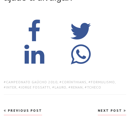
TAGS:
CAMPEONATO GAÚCHO 2010
,
CORÍNTHIANS
,
FORMULISMO
,
INTER
,
JORGE FOSSATTI
,
LAURO
,
RENAN
,
TCHECO
Navegação
PREVIOUS POST
NEXT POST
de
Post