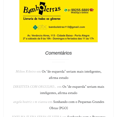
Comentários
Milton Ribeiro
em
Os “de esquerda” seriam mais inteligentes,
afirma estudo
DIREITSTA COM ORGULHO...
em
Os “de esquerda” seriam mais
inteligentes, afirma estudo
angela beatriz s m vianna
em
Sonhando com o Pequenas Grandes
Obras (PGO)