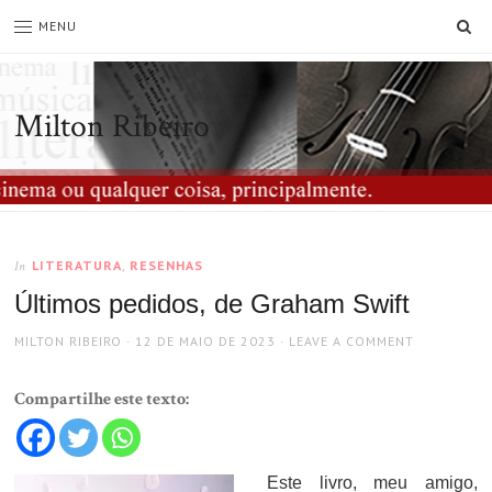
SE
MENU
Milton Ribeiro
LITERATURA
,
RESENHAS
In
Últimos pedidos, de Graham Swift
AUTHOR
POSTED
MILTON RIBEIRO
12 DE MAIO DE 2023
LEAVE A COMMENT
ON
Compartilhe este texto:
Este livro, meu amigo,