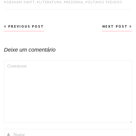
TAGS:
GRAHAM SWIFT
,
LITERATURA
,
RESENHA
,
ÚLTIMOS PEDIDOS
Navegação
PREVIOUS POST
NEXT POST
de
Post
Deixe um comentário
COMMENT
NAME