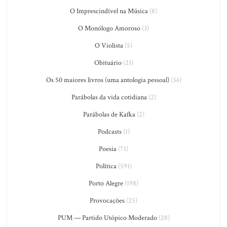
O Imprescindível na Música
(8)
O Monólogo Amoroso
(3)
O Violista
(5)
Obituário
(21)
Os 50 maiores livros (uma antologia pessoal)
(34)
Parábolas da vida cotidiana
(2)
Parábolas de Kafka
(2)
Podcasts
(1)
Poesia
(71)
Política
(591)
Porto Alegre
(198)
Provocações
(25)
PUM — Partido Utópico Moderado
(28)