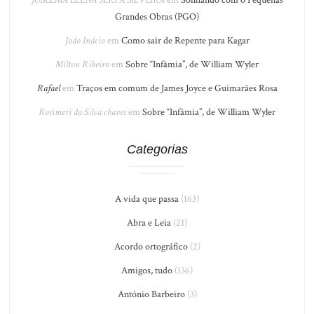
JOSELMA ELENA SERPA SILVEIRA
em
Sonhando com o Pequenas
Grandes Obras (PGO)
João Inácio
em
Como sair de Repente para Kagar
Milton Ribeiro
em
Sobre “Infâmia”, de William Wyler
Rafael
em
Traços em comum de James Joyce e Guimarães Rosa
Rosimeri da Silva chaves
em
Sobre “Infâmia”, de William Wyler
Categorias
A vida que passa
(163)
Abra e Leia
(21)
Acordo ortográfico
(2)
Amigos, tudo
(136)
António Barbeiro
(3)