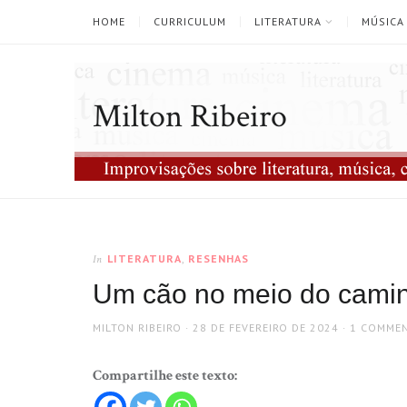
HOME
CURRICULUM
LITERATURA
MÚSICA
Milton Ribeiro
LITERATURA
,
RESENHAS
In
Um cão no meio do camin
AUTHOR
POSTED
MILTON RIBEIRO
28 DE FEVEREIRO DE 2024
1 COMME
ON
Compartilhe este texto: