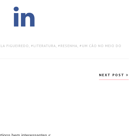
ELA FIGUEIREDO
,
LITERATURA
,
RESENHA
,
UM CÃO NO MEIO DO
NEXT POST
rtigos bem interessantes.<