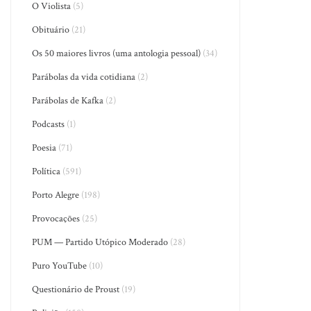
O Violista
(5)
Obituário
(21)
Os 50 maiores livros (uma antologia pessoal)
(34)
Parábolas da vida cotidiana
(2)
Parábolas de Kafka
(2)
Podcasts
(1)
Poesia
(71)
Política
(591)
Porto Alegre
(198)
Provocações
(25)
PUM — Partido Utópico Moderado
(28)
Puro YouTube
(10)
Questionário de Proust
(19)