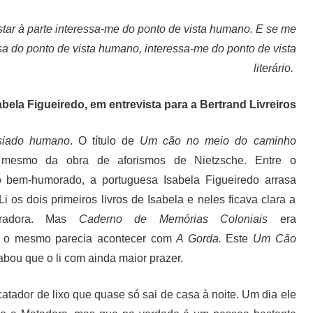
star à parte interessa-me do ponto de vista humano. E se me
sa do ponto de vista humano, interessa-me do ponto de vista
literário.
abela Figueiredo, em entrevista para a Bertrand Livreiros
siado humano
. O título de
Um cão no meio do caminho
 mesmo da obra de aforismos de Nietzsche. Entre o
o bem-humorado, a portuguesa Isabela Figueiredo arrasa
i os dois primeiros livros de Isabela e neles ficava clara a
rradora. Mas
Caderno de Memórias Coloniais
era
 e o mesmo parecia acontecer com
A Gorda.
Este
Um Cão
cabou que o li com ainda maior prazer.
o catador de lixo que quase só sai de casa à noite. Um dia ele