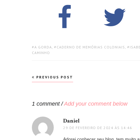
TAGS:
A GORDA
,
CADERNO DE MEMÓRIAS COLONIAIS
,
ISAB
CAMINHO
Navegação
PREVIOUS POST
de
Post
1 comment /
Add your comment below
Daniel
disse:
29 DE FEVEREIRO DE 2024 ÀS 14:46
Adorei conhecer seu blog, tem muito a