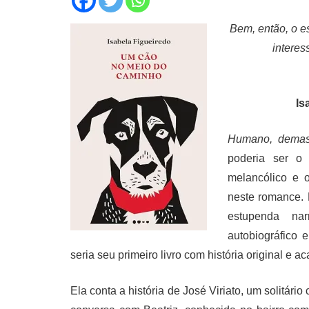
Bem, então, o e
interes
Is
Humano, dema
poderia ser o
melancólico e 
neste romance. L
estupenda na
autobiográfico
seria seu primeiro livro com história original e a
Ela conta a história de José Viriato, um solitári