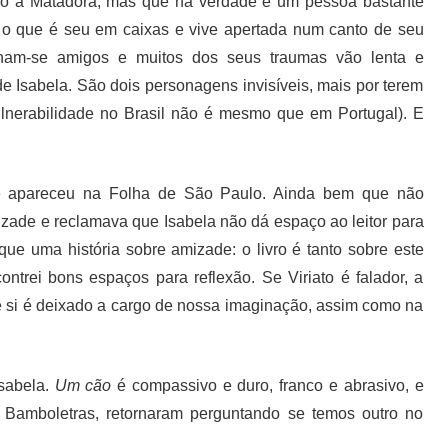
mo a Matadora, mas que na verdade é um pessoa bastante
o que é seu em caixas e vive apertada num canto de seu
tornam-se amigos e muitos dos seus traumas vão lenta e
de Isabela. São dois personagens invisíveis, mais por terem
Vulnerabilidade no Brasil não é mesmo que em Portugal). E
que apareceu na Folha de São Paulo. Ainda bem que não
amizade e reclamava que Isabela não dá espaço ao leitor para
que uma história sobre amizade: o livro é tanto sobre este
ntrei bons espaços para reflexão. Se Viriato é falador, a
de si é deixado a cargo de nossa imaginação, assim como na
Isabela.
Um cão
é compassivo e duro, franco e abrasivo, e
ia Bamboletras, retornaram perguntando se temos outro no