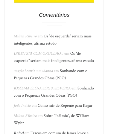
Comentários
Milton Ribeiro
em
Os “de esquerda” seriam mais
inteligentes, afirma estudo
DIREITSTA COM ORGULHO...
em
Os “de
esquerda” seriam mais inteligentes, afirma estudo
angela beatriz s m vianna
em
Sonhando com o
Pequenas Grandes Obras (PGO)
JOSELMA ELENA SERPA SILVEIRA
em
Sonhando
com o Pequenas Grandes Obras (PGO)
João Inácio
em
Como sair de Repente para Kagar
Milton Ribeiro
em
Sobre “Infâmia”, de William
Wyler
Rafael
em
Traços em comum de James Joyce e