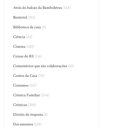
Atrás do balcão da Bamboletras
(124)
Besteirol
(315)
Biblioteca de casa
(4)
Ciência
(20)
Cinema
(310)
Coisas do RS
(136)
Comentários que são colaborações
(10)
Contos da Casa
(29)
Costumes
(115)
Crônica Familiar
(244)
Crônicas
(206)
Direito de resposta
(1)
Documentos
(158)