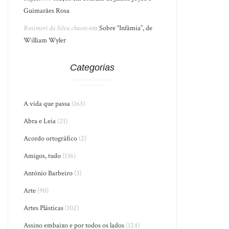
Guimarães Rosa
Rosimeri da Silva chaves
em
Sobre “Infâmia”, de
William Wyler
Categorias
A vida que passa
(163)
Abra e Leia
(21)
Acordo ortográfico
(2)
Amigos, tudo
(136)
António Barbeiro
(3)
Arte
(90)
Artes Plásticas
(102)
Assino embaixo e por todos os lados
(124)