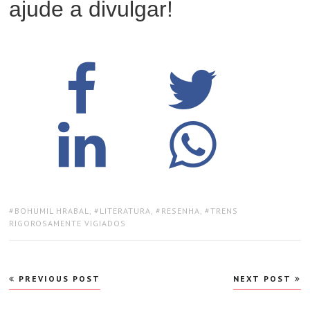
ajude a divulgar!
TAGS:
BOHUMIL HRABAL
,
LITERATURA
,
RESENHA
,
TRENS
RIGOROSAMENTE VIGIADOS
Navegação
PREVIOUS POST
NEXT POST
de