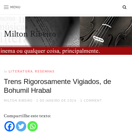
SE
MENU
Milton Ribeiro
LITERATURA
,
RESENHAS
In
Trens Rigorosamente Vigiados, de
Bohumil Hrabal
AUTHOR
POSTED
MILTON RIBEIRO
2 DE JANEIRO DE 2026
1 COMMENT
ON
Compartilhe este texto: