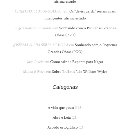
afirma estudo
DIREITSTA COM ORGULHO...
em
Os “de esquerda” seriam mais
inteligentes, afirma estudo
angela beatriz s m vianna
em
Sonhando com o Pequenas Grandes
Obras (PGO)
JOSELMA ELENA SERPA SILVEIRA
em
Sonhando com o Pequenas
Grandes Obras (PGO)
João Inácio
em
Como sair de Repente para Kagar
Milton Ribeiro
em
Sobre “Infâmia”, de William Wyler
Categorias
A vida que passa
(163)
Abra e Leia
(21)
Acordo ortográfico
(2)