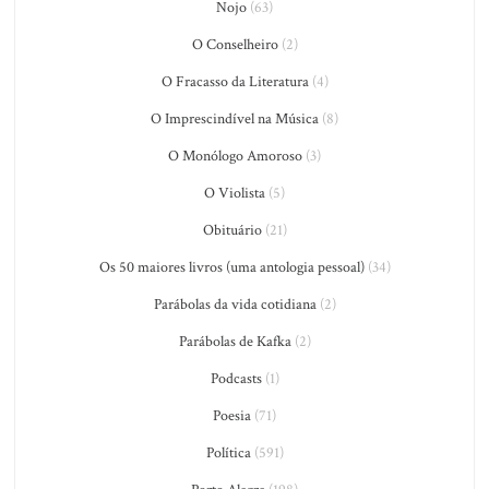
Nojo
(63)
O Conselheiro
(2)
O Fracasso da Literatura
(4)
O Imprescindível na Música
(8)
O Monólogo Amoroso
(3)
O Violista
(5)
Obituário
(21)
Os 50 maiores livros (uma antologia pessoal)
(34)
Parábolas da vida cotidiana
(2)
Parábolas de Kafka
(2)
Podcasts
(1)
Poesia
(71)
Política
(591)