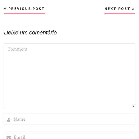
Navegação
PREVIOUS POST
NEXT POST
de
Post
Deixe um comentário
COMMENT
NAME
EMAIL