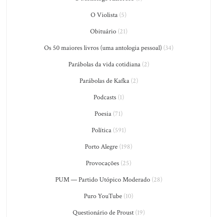
O Violista
(5)
Obituário
(21)
Os 50 maiores livros (uma antologia pessoal)
(34)
Parábolas da vida cotidiana
(2)
Parábolas de Kafka
(2)
Podcasts
(1)
Poesia
(71)
Política
(591)
Porto Alegre
(198)
Provocações
(25)
PUM — Partido Utópico Moderado
(28)
Puro YouTube
(10)
Questionário de Proust
(19)