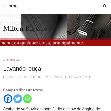
SE
MENU
Milton Ribeiro
MÚSICA
In
Lavando louça
AUTHOR
POSTED
MILTON RIBEIRO
7 DE JUNHO DE 2026
LEAVE A COMMENT
ON
Compartilhe este texto:
Acabo de ver/ouvir em bom áudio o show do Angine de