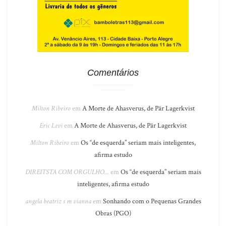
Comentários
Milton Ribeiro
em
A Morte de Ahasverus, de Pär Lagerkvist
Eric Levi
em
A Morte de Ahasverus, de Pär Lagerkvist
Milton Ribeiro
em
Os “de esquerda” seriam mais inteligentes,
afirma estudo
DIREITSTA COM ORGULHO...
em
Os “de esquerda” seriam mais
inteligentes, afirma estudo
angela beatriz s m vianna
em
Sonhando com o Pequenas Grandes
Obras (PGO)