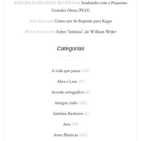
JOSELMA ELENA SERPA SILVEIRA
em
Sonhando com o Pequenas
Grandes Obras (PGO)
João Inácio
em
Como sair de Repente para Kagar
Milton Ribeiro
em
Sobre “Infâmia”, de William Wyler
Categorias
A vida que passa
(163)
Abra e Leia
(21)
Acordo ortográfico
(2)
Amigos, tudo
(136)
António Barbeiro
(3)
Arte
(90)
Artes Plásticas
(102)