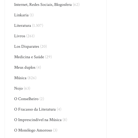
Internet, Redes Sociais, Blogosfera
(62)
Linkaria
(1)
Literatura
(1.307)
Livros
(261)
Los Disparates
(20)
Medicina e Saúde
(29)
Meus duplos
(4)
Música
(826)
Nojo
(63)
O Conselheiro
(2)
O Fracasso da Literatura
(4)
O Imprescindível na Música
(8)
O Monólogo Amoroso
(3)