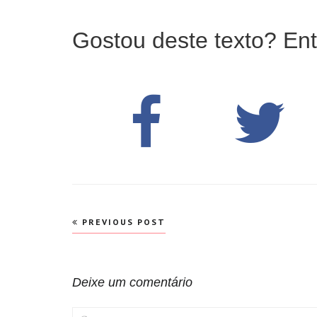
Gostou deste texto? Ent
Navegação
PREVIOUS POST
de
Post
Deixe um comentário
COMMENT