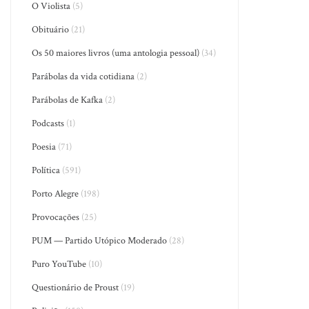
O Violista
(5)
Obituário
(21)
Os 50 maiores livros (uma antologia pessoal)
(34)
Parábolas da vida cotidiana
(2)
Parábolas de Kafka
(2)
Podcasts
(1)
Poesia
(71)
Política
(591)
Porto Alegre
(198)
Provocações
(25)
PUM — Partido Utópico Moderado
(28)
Puro YouTube
(10)
Questionário de Proust
(19)