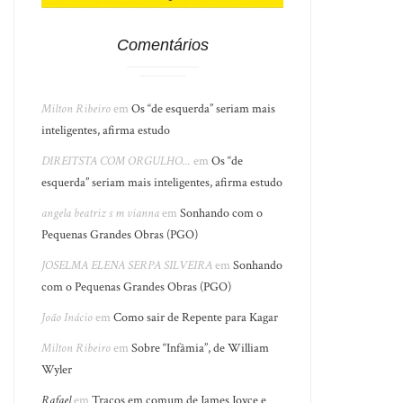
Comentários
Milton Ribeiro
em
Os “de esquerda” seriam mais
inteligentes, afirma estudo
DIREITSTA COM ORGULHO...
em
Os “de
esquerda” seriam mais inteligentes, afirma estudo
angela beatriz s m vianna
em
Sonhando com o
Pequenas Grandes Obras (PGO)
JOSELMA ELENA SERPA SILVEIRA
em
Sonhando
com o Pequenas Grandes Obras (PGO)
João Inácio
em
Como sair de Repente para Kagar
Milton Ribeiro
em
Sobre “Infâmia”, de William
Wyler
Rafael
em
Traços em comum de James Joyce e