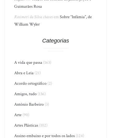
Guimarães Rosa
Rosimeri da Silva chaves
em
Sobre “Infâmia”, de
William Wyler
Categorias
A vida que passa
(163)
Abra e Leia
(21)
Acordo ortográfico
(2)
Amigos, tudo
(136)
António Barbeiro
(3)
Arte
(90)
Artes Plásticas
(102)
Assino embaixo e por todos os lados
(124)