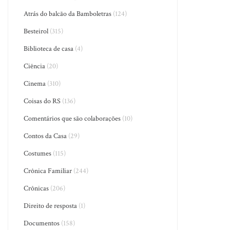
Atrás do balcão da Bamboletras
(124)
Besteirol
(315)
Biblioteca de casa
(4)
Ciência
(20)
Cinema
(310)
Coisas do RS
(136)
Comentários que são colaborações
(10)
Contos da Casa
(29)
Costumes
(115)
Crônica Familiar
(244)
Crônicas
(206)
Direito de resposta
(1)
Documentos
(158)