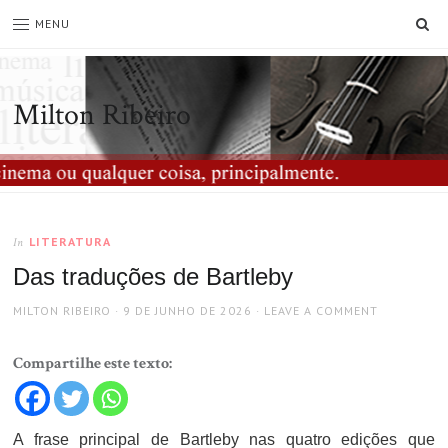
SE
MENU
Milton Ribeiro
LITERATURA
In
Das traduções de Bartleby
AUTHOR
POSTED
MILTON RIBEIRO
9 DE JUNHO DE 2026
LEAVE A COMMENT
ON
Compartilhe este texto:
A frase principal de Bartleby nas quatro edições que