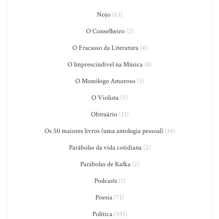
Nojo
(63)
O Conselheiro
(2)
O Fracasso da Literatura
(4)
O Imprescindível na Música
(8)
O Monólogo Amoroso
(3)
O Violista
(5)
Obituário
(21)
Os 50 maiores livros (uma antologia pessoal)
(34)
Parábolas da vida cotidiana
(2)
Parábolas de Kafka
(2)
Podcasts
(1)
Poesia
(71)
Política
(591)