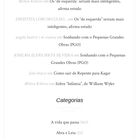
Milton Ribeiro
em
Os “de esquerda” seriam mais inteligentes,
afirma estudo
DIREITSTA COM ORGULHO...
em
Os “de esquerda” seriam mais
inteligentes, afirma estudo
angela beatriz s m vianna
em
Sonhando com o Pequenas Grandes
Obras (PGO)
JOSELMA ELENA SERPA SILVEIRA
em
Sonhando com o Pequenas
Grandes Obras (PGO)
João Inácio
em
Como sair de Repente para Kagar
Milton Ribeiro
em
Sobre “Infâmia”, de William Wyler
Categorias
A vida que passa
(163)
Abra e Leia
(21)