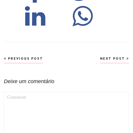
Navegação
PREVIOUS POST
NEXT POST
de
Post
Deixe um comentário
COMMENT