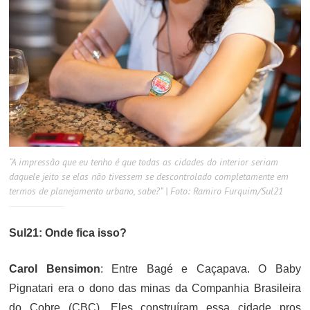
“A impressão que eu tenho é que todas as cidades do interior seriam
daquele jeito se elas não tivessem se descontrolado completamente em
termos de planejamento urbano, sabe?” | Foto: Ramiro Furquim/Sul21
Sul21: Onde fica isso?
Carol Bensimon
: Entre Bagé e Caçapava. O Baby
Pignatari era o dono das minas da Companhia Brasileira
do Cobre (CBC). Eles construíram essa cidade pros