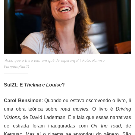
“Acho que o livro tem um quê de esperança” | Foto: Ramiro
Furquim/Sul21
Sul21: E
Thelma e Louise
?
Carol Bensimon
: Quando eu estava escrevendo o livro, li
uma obra teórica sobre
road movies
. O livro é
Driving
Visions
, de David Laderman. Ele fala que essas narrativas
de estrada foram inauguradas com
On the road
, de
Kerouac. Mas aí o cinema se apropriou do gênero. São