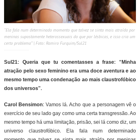
“Ela fala num determinado momento que talvez se sinta mais atraída por
meninas supostamente heterossexuais do que por lésbicas, e isso cria um
certo problema” | Foto: Ramiro Furquim/Sul21
Sul21: Queria que tu comentasses a frase: “Minha
atração pelo sexo feminino era uma doce aventura e ao
mesmo tempo uma condenação ao mais claustrofóbico
dos universos”.
Carol Bensimon
: Vamos lá. Acho que a personagem vê o
exercício de seu lado gay como uma certa transgressão. Ao
mesmo tempo há uma limitação, prisão, sei lá como diz, um
universo claustrofóbico. Ela fala num determinado
momento que talvez se sinta mais atraída por meninas