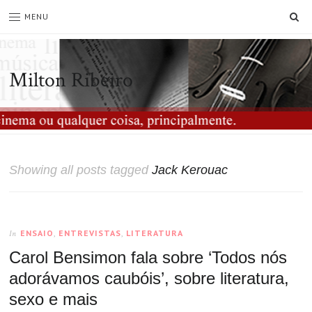
SE
MENU
Milton Ribeiro
Showing all posts tagged
Jack Kerouac
ENSAIO
,
ENTREVISTAS
,
LITERATURA
In
Carol Bensimon fala sobre ‘Todos nós
adorávamos caubóis’, sobre literatura,
sexo e mais