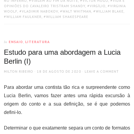
NO INFERNO
,
VIAGEM AO FIM DA NOITE
,
VICTOR HUGO
,
VIDA E
OPINIÕES DO CAVALEIRO TRISTRAM SHANDY
,
VIRGÍLIO
,
VIRGINIA
WOOLF
,
VLADIMIR NABOKOV
,
WALT WHITMAN
,
WILLIAM BLAKE
,
WILLIAM FAULKNER
,
WILLIAM SHAKESPEARE
ENSAIO
,
LITERATURA
In
Estudo para uma abordagem a Lucia
Berlin (I)
AUTHOR
POSTED
MILTON RIBEIRO
18 DE AGOSTO DE 2020
LEAVE A COMMENT
ON
Para abordar uma contista tão rica e surpreendente como
Lucia Berlin, vamos fazer antes uma rápida excursão à
origem do conto e a sua definição, se é que podemos
defini-lo.
Determinar o que exatamente separa um conto de formatos