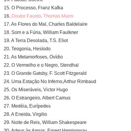
15. O Processo, Franz Kafka
16.
Doutor Fausto, Thomas Mann
17. As Flores do Mal, Charles Baldelaire
18. Som e a Fúria, William Faulkner
19. A Terra Desolada, T.S. Eliot
20. Teogonia, Hesíodo
21. As Metamorfoses, Ovídio
22. O Vermelho e o Negro, Stendhal
23. O Grande Gatsby, F. Scott Fitzgerald
24. Uma Estação No Inferno,Arthur Rimbaud
25. Os Miseráveis, Victor Hugo
26. O Estrangeiro, Albert Camus
27. Medéia, Eurípedes
28. A Eneida, Virgilio
29. Noite de Reis, William Shakespeare
30. Adeus às Armas, Ernest Hemingway