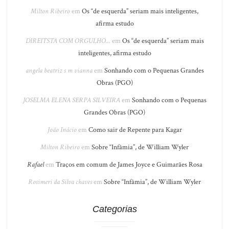
Milton Ribeiro
em
Os “de esquerda” seriam mais inteligentes,
afirma estudo
DIREITSTA COM ORGULHO...
em
Os “de esquerda” seriam mais
inteligentes, afirma estudo
angela beatriz s m vianna
em
Sonhando com o Pequenas Grandes
Obras (PGO)
JOSELMA ELENA SERPA SILVEIRA
em
Sonhando com o Pequenas
Grandes Obras (PGO)
João Inácio
em
Como sair de Repente para Kagar
Milton Ribeiro
em
Sobre “Infâmia”, de William Wyler
Rafael
em
Traços em comum de James Joyce e Guimarães Rosa
Rosimeri da Silva chaves
em
Sobre “Infâmia”, de William Wyler
Categorias