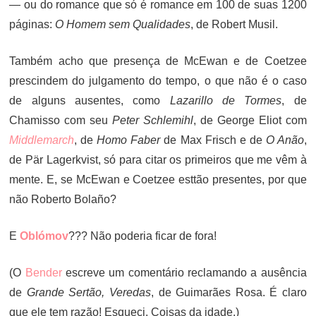
— ou do romance que só é romance em 100 de suas 1200
páginas:
O Homem sem Qualidades
, de Robert Musil.
Também acho que presença de McEwan e de Coetzee
prescindem do julgamento do tempo, o que não é o caso
de alguns ausentes, como
Lazarillo de Tormes
, de
Chamisso com seu
Peter Schlemihl
, de George Eliot com
Middlemarch
, de
Homo Faber
de Max Frisch e de
O Anão
,
de Pär Lagerkvist, só para citar os primeiros que me vêm à
mente. E, se McEwan e Coetzee esttão presentes, por que
não Roberto Bolaño?
E
Oblómov
??? Não poderia ficar de fora!
(O
Bender
escreve um comentário reclamando a ausência
de
Grande Sertão, Veredas
, de Guimarães Rosa. É claro
que ele tem razão! Esqueci. Coisas da idade.)