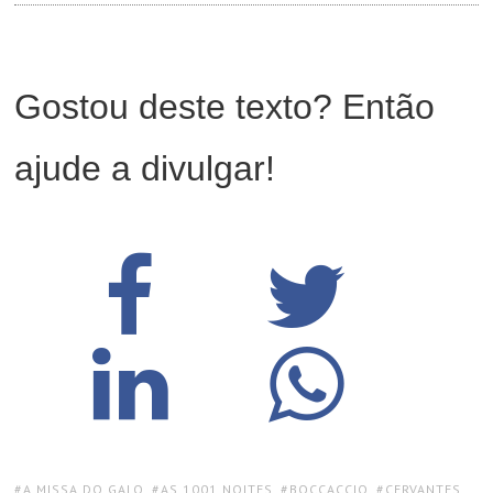
Gostou deste texto? Então
ajude a divulgar!
TAGS:
A MISSA DO GALO
,
AS 1001 NOITES
,
BOCCACCIO
,
CERVANTES
,