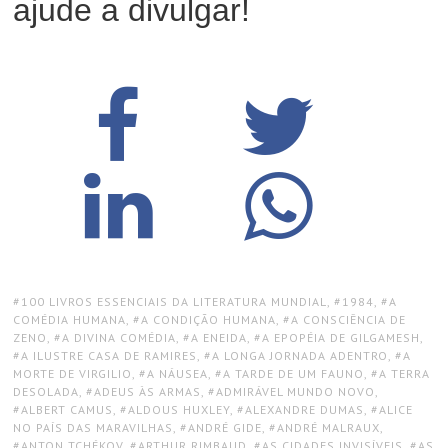
ajude a divulgar!
TAGS:
100 LIVROS ESSENCIAIS DA LITERATURA MUNDIAL
,
1984
,
A
COMÉDIA HUMANA
,
A CONDIÇÃO HUMANA
,
A CONSCIÊNCIA DE
ZENO
,
A DIVINA COMÉDIA
,
A ENEIDA
,
A EPOPÉIA DE GILGAMESH
,
A ILUSTRE CASA DE RAMIRES
,
A LONGA JORNADA ADENTRO
,
A
MORTE DE VIRGILIO
,
A NÁUSEA
,
A TARDE DE UM FAUNO
,
A TERRA
DESOLADA
,
ADEUS ÀS ARMAS
,
ADMIRÁVEL MUNDO NOVO
,
ALBERT CAMUS
,
ALDOUS HUXLEY
,
ALEXANDRE DUMAS
,
ALICE
NO PAÍS DAS MARAVILHAS
,
ANDRÉ GIDE
,
ANDRÉ MALRAUX
,
ANTON TCHÉKOV
,
ARTHUR RIMBAUD
,
AS CIDADES INVISÍVEIS
,
AS