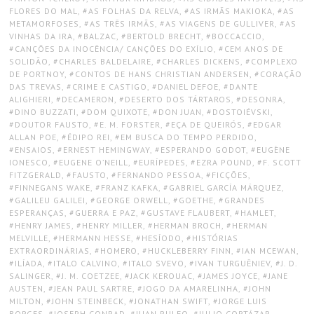
FLORES DO MAL
,
AS FOLHAS DA RELVA
,
AS IRMÃS MAKIOKA
,
AS
METAMORFOSES
,
AS TRÊS IRMÃS
,
AS VIAGENS DE GULLIVER
,
AS
VINHAS DA IRA
,
BALZAC
,
BERTOLD BRECHT
,
BOCCACCIO
,
CANÇÕES DA INOCÊNCIA/ CANÇÕES DO EXÍLIO
,
CEM ANOS DE
SOLIDÃO
,
CHARLES BALDELAIRE
,
CHARLES DICKENS
,
COMPLEXO
DE PORTNOY
,
CONTOS DE HANS CHRISTIAN ANDERSEN
,
CORAÇÃO
DAS TREVAS
,
CRIME E CASTIGO
,
DANIEL DEFOE
,
DANTE
ALIGHIERI
,
DECAMERON
,
DESERTO DOS TÁRTAROS
,
DESONRA
,
DINO BUZZATI
,
DOM QUIXOTE
,
DON JUAN
,
DOSTOIÉVSKI
,
DOUTOR FAUSTO
,
E. M. FORSTER
,
EÇA DE QUEIRÓS
,
EDGAR
ALLAN POE
,
ÉDIPO REI
,
EM BUSCA DO TEMPO PERDIDO
,
ENSAIOS
,
ERNEST HEMINGWAY
,
ESPERANDO GODOT
,
EUGÈNE
IONESCO
,
EUGENE O’NEILL
,
EURÍPEDES
,
EZRA POUND
,
F. SCOTT
FITZGERALD
,
FAUSTO
,
FERNANDO PESSOA
,
FICÇÕES
,
FINNEGANS WAKE
,
FRANZ KAFKA
,
GABRIEL GARCÍA MÁRQUEZ
,
GALILEU GALILEI
,
GEORGE ORWELL
,
GOETHE
,
GRANDES
ESPERANÇAS
,
GUERRA E PAZ
,
GUSTAVE FLAUBERT
,
HAMLET
,
HENRY JAMES
,
HENRY MILLER
,
HERMAN BROCH
,
HERMAN
MELVILLE
,
HERMANN HESSE
,
HESÍODO
,
HISTÓRIAS
EXTRAORDINÁRIAS
,
HOMERO
,
HUCKLEBERRY FINN
,
IAN MCEWAN
,
ILÍADA
,
ITALO CALVINO
,
ITALO SVEVO
,
IVAN TURGUÊNIEV
,
J. D.
SALINGER
,
J. M. COETZEE
,
JACK KEROUAC
,
JAMES JOYCE
,
JANE
AUSTEN
,
JEAN PAUL SARTRE
,
JOGO DA AMARELINHA
,
JOHN
MILTON
,
JOHN STEINBECK
,
JONATHAN SWIFT
,
JORGE LUIS
BORGES
,
JOSEPH CONRAD
,
JUAN RULFO
,
JULIO CORTÁZAR
,