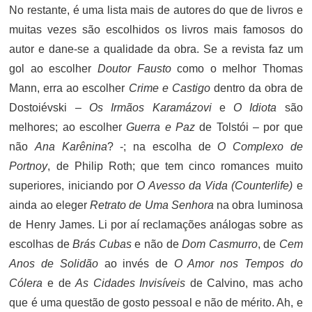
No restante, é uma lista mais de autores do que de livros e
muitas vezes são escolhidos os livros mais famosos do
autor e dane-se a qualidade da obra. Se a revista faz um
gol ao escolher
Doutor Fausto
como o melhor Thomas
Mann, erra ao escolher
Crime e Castigo
dentro da obra de
Dostoiévski –
Os Irmãos Karamázovi
e
O Idiota
são
melhores; ao escolher
Guerra e Paz
de Tolstói – por que
não
Ana Karênina
? -; na escolha de
O Complexo de
Portnoy
, de Philip Roth; que tem cinco romances muito
superiores, iniciando por
O Avesso da Vida (Counterlife)
e
ainda ao eleger
Retrato de Uma Senhora
na obra luminosa
de Henry James. Li por aí reclamações análogas sobre as
escolhas de
Brás Cubas
e não de
Dom Casmurro
, de
Cem
Anos de Solidão
ao invés de
O Amor nos Tempos do
Cólera
e de
As Cidades Invisíveis
de Calvino, mas acho
que é uma questão de gosto pessoal e não de mérito. Ah, e