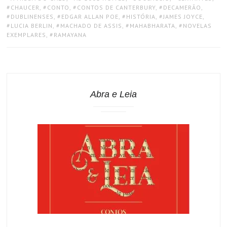
CHAUCER
,
CONTO
,
CONTOS DE CANTERBURY
,
DECAMERÃO
,
DUBLINENSES
,
EDGAR ALLAN POE
,
HISTÓRIA
,
JAMES JOYCE
,
LUCIA BERLIN
,
MACHADO DE ASSIS
,
MAHABHARATA
,
NOVELAS
EXEMPLARES
,
RAMAYANA
Abra e Leia