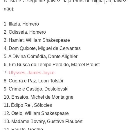
A lista é a seguinte (talvez haja erros de digitação, talvez
não):
1. Ilíada, Homero
2. Odisseia, Homero
3. Hamlet, William Shakespeare
4. Dom Quixote, Miguel de Cervantes
5. A Divina Comédia, Dante Alighieri
6. Em Busca do Tempo Perdido, Marcel Proust
7.
Ulysses, James Joyce
8. Guerra e Paz, Leon Tolstói
9. Crime e Castigo, Dostoiévski
10. Ensaios, Michel de Montaigne
11. Édipo Rei, Sófocles
12. Otelo, William Shakespeare
13. Madame Bovary, Gustave Flaubert
14. Fausto, Goethe