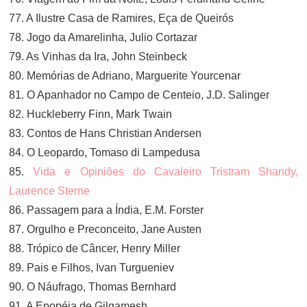
77. A Ilustre Casa de Ramires, Eça de Queirós
78. Jogo da Amarelinha, Julio Cortazar
79. As Vinhas da Ira, John Steinbeck
80. Memórias de Adriano, Marguerite Yourcenar
81. O Apanhador no Campo de Centeio, J.D. Salinger
82. Huckleberry Finn, Mark Twain
83. Contos de Hans Christian Andersen
84. O Leopardo, Tomaso di Lampedusa
85.
Vida e Opiniões do Cavaleiro Tristram Shandy,
Laurence Sterne
86. Passagem para a Índia, E.M. Forster
87. Orgulho e Preconceito, Jane Austen
88. Trópico de Câncer, Henry Miller
89. Pais e Filhos, Ivan Turgueniev
90. O Náufrago, Thomas Bernhard
91. A Epopéia de Gilgamesh