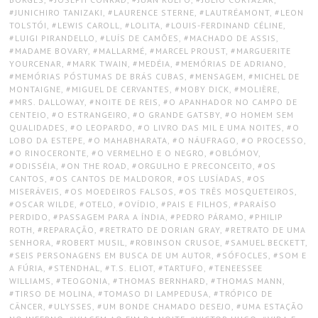
JUNICHIRO TANIZAKI
,
LAURENCE STERNE
,
LAUTRÉAMONT
,
LEON
TOLSTÓI
,
LEWIS CAROLL
,
LOLITA
,
LOUIS-FERDINAND CÉLINE
,
LUIGI PIRANDELLO
,
LUÍS DE CAMÕES
,
MACHADO DE ASSIS
,
MADAME BOVARY
,
MALLARMÉ
,
MARCEL PROUST
,
MARGUERITE
YOURCENAR
,
MARK TWAIN
,
MEDÉIA
,
MEMÓRIAS DE ADRIANO
,
MEMÓRIAS PÓSTUMAS DE BRÁS CUBAS
,
MENSAGEM
,
MICHEL DE
MONTAIGNE
,
MIGUEL DE CERVANTES
,
MOBY DICK
,
MOLIÈRE
,
MRS. DALLOWAY
,
NOITE DE REIS
,
O APANHADOR NO CAMPO DE
CENTEIO
,
O ESTRANGEIRO
,
O GRANDE GATSBY
,
O HOMEM SEM
QUALIDADES
,
O LEOPARDO
,
O LIVRO DAS MIL E UMA NOITES
,
O
LOBO DA ESTEPE
,
O MAHABHARATA
,
O NÁUFRAGO
,
O PROCESSO
,
O RINOCERONTE
,
O VERMELHO E O NEGRO
,
OBLÓMOV
,
ODISSÉIA
,
ON THE ROAD
,
ORGULHO E PRECONCEITO
,
OS
CANTOS
,
OS CANTOS DE MALDOROR
,
OS LUSÍADAS
,
OS
MISERÁVEIS
,
OS MOEDEIROS FALSOS
,
OS TRÊS MOSQUETEIROS
,
OSCAR WILDE
,
OTELO
,
OVÍDIO
,
PAIS E FILHOS
,
PARAÍSO
PERDIDO
,
PASSAGEM PARA A ÍNDIA
,
PEDRO PÁRAMO
,
PHILIP
ROTH
,
REPARAÇÃO
,
RETRATO DE DORIAN GRAY
,
RETRATO DE UMA
SENHORA
,
ROBERT MUSIL
,
ROBINSON CRUSOE
,
SAMUEL BECKETT
,
SEIS PERSONAGENS EM BUSCA DE UM AUTOR
,
SÓFOCLES
,
SOM E
A FÚRIA
,
STENDHAL
,
T.S. ELIOT
,
TARTUFO
,
TENEESSEE
WILLIAMS
,
TEOGONIA
,
THOMAS BERNHARD
,
THOMAS MANN
,
TIRSO DE MOLINA
,
TOMASO DI LAMPEDUSA
,
TRÓPICO DE
CÂNCER
,
ULYSSES
,
UM BONDE CHAMADO DESEJO
,
UMA ESTAÇÃO