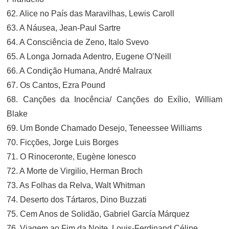
62. Alice no País das Maravilhas, Lewis Caroll
63. A Náusea, Jean-Paul Sartre
64. A Consciência de Zeno, Italo Svevo
65. A Longa Jornada Adentro, Eugene O’Neill
66. A Condição Humana, André Malraux
67. Os Cantos, Ezra Pound
68. Canções da Inocência/ Canções do Exílio, William
Blake
69. Um Bonde Chamado Desejo, Teneessee Williams
70. Ficções, Jorge Luis Borges
71. O Rinoceronte, Eugène Ionesco
72. A Morte de Virgilio, Herman Broch
73. As Folhas da Relva, Walt Whitman
74. Deserto dos Tártaros, Dino Buzzati
75. Cem Anos de Solidão, Gabriel García Márquez
76. Viagem ao Fim da Noite, Louis-Ferdinand Céline