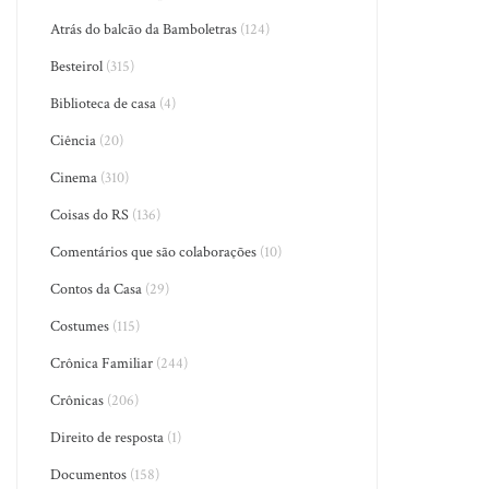
Atrás do balcão da Bamboletras
(124)
Besteirol
(315)
Biblioteca de casa
(4)
Ciência
(20)
Cinema
(310)
Coisas do RS
(136)
Comentários que são colaborações
(10)
Contos da Casa
(29)
Costumes
(115)
Crônica Familiar
(244)
Crônicas
(206)
Direito de resposta
(1)
Documentos
(158)