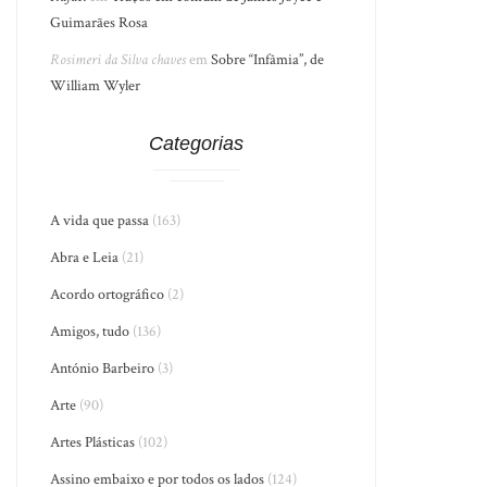
Guimarães Rosa
Rosimeri da Silva chaves
em
Sobre “Infâmia”, de
William Wyler
Categorias
A vida que passa
(163)
Abra e Leia
(21)
Acordo ortográfico
(2)
Amigos, tudo
(136)
António Barbeiro
(3)
Arte
(90)
Artes Plásticas
(102)
Assino embaixo e por todos os lados
(124)