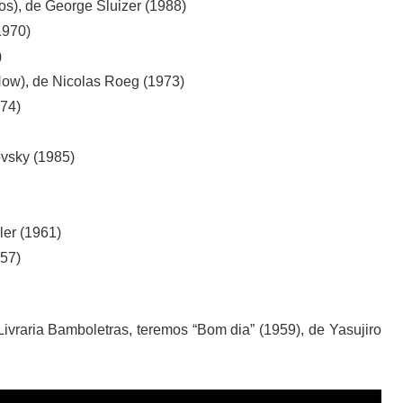
s), de George Sluizer (1988)
1970)
)
ow), de Nicolas Roeg (1973)
974)
ovsky (1985)
ler (1961)
957)
Livraria Bamboletras, teremos “Bom dia” (1959), de Yasujiro