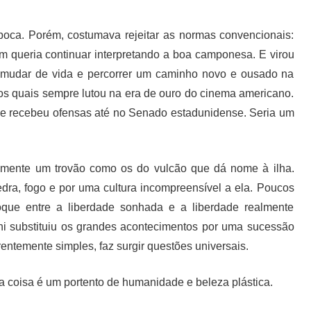
época. Porém, costumava rejeitar as normas convencionais:
em queria continuar interpretando a boa camponesa. E virou
 mudar de vida e percorrer um caminho novo e ousado na
a os quais sempre lutou na era de ouro do cinema americano.
ni e recebeu ofensas até no Senado estadunidense. Seria um
lmente um trovão como os do vulcão que dá nome à ilha.
edra, fogo e por uma cultura incompreensível a ela. Poucos
oque entre a liberdade sonhada e a liberdade realmente
ni substituiu os grandes acontecimentos por uma sucessão
entemente simples, faz surgir questões universais.
e a coisa é um portento de humanidade e beleza plástica.