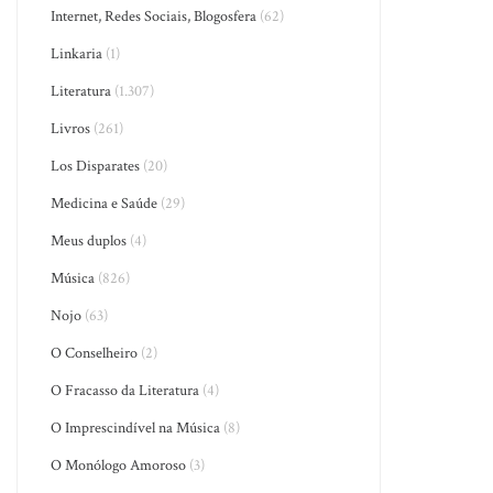
Internet, Redes Sociais, Blogosfera
(62)
Linkaria
(1)
Literatura
(1.307)
Livros
(261)
Los Disparates
(20)
Medicina e Saúde
(29)
Meus duplos
(4)
Música
(826)
Nojo
(63)
O Conselheiro
(2)
O Fracasso da Literatura
(4)
O Imprescindível na Música
(8)
O Monólogo Amoroso
(3)