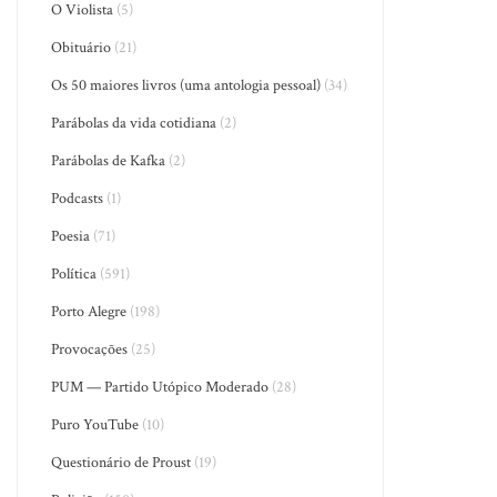
O Violista
(5)
Obituário
(21)
Os 50 maiores livros (uma antologia pessoal)
(34)
Parábolas da vida cotidiana
(2)
Parábolas de Kafka
(2)
Podcasts
(1)
Poesia
(71)
Política
(591)
Porto Alegre
(198)
Provocações
(25)
PUM — Partido Utópico Moderado
(28)
Puro YouTube
(10)
Questionário de Proust
(19)