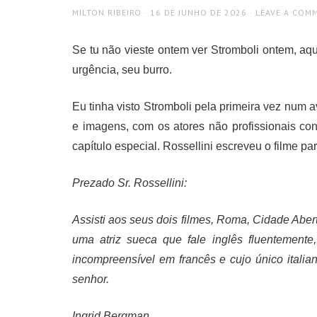
AUTHOR
POSTED
MILTON RIBEIRO
16 DE JUNHO DE 2026
LEAVE A COM
ON
Se tu não vieste ontem ver Stromboli ontem, aqu
urgência, seu burro.
Eu tinha visto Stromboli pela primeira vez num 
e imagens, com os atores não profissionais co
capítulo especial. Rossellini escreveu o filme pa
Prezado Sr. Rossellini:
Assisti aos seus dois filmes, Roma, Cidade Abert
uma atriz sueca que fale inglês fluentement
incompreensível em francês e cujo único italian
senhor.
Ingrid Bergman