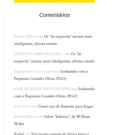
Comentários
Milton Ribeiro
em
Os “de esquerda” seriam mais
inteligentes, afirma estudo
DIREITSTA COM ORGULHO...
em
Os “de
esquerda” seriam mais inteligentes, afirma estudo
angela beatriz s m vianna
em
Sonhando com o
Pequenas Grandes Obras (PGO)
JOSELMA ELENA SERPA SILVEIRA
em
Sonhando
com o Pequenas Grandes Obras (PGO)
João Inácio
em
Como sair de Repente para Kagar
Milton Ribeiro
em
Sobre “Infâmia”, de William
Wyler
Rafael
em
Traços em comum de James Joyce e