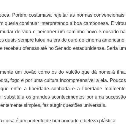
época. Porém, costumava rejeitar as normas convencionais:
em queria continuar interpretando a boa camponesa. E virou
 mudar de vida e percorrer um caminho novo e ousado na
a os quais sempre lutou na era de ouro do cinema americano.
ni e recebeu ofensas até no Senado estadunidense. Seria um
lmente um trovão como os do vulcão que dá nome à ilha.
edra, fogo e por uma cultura incompreensível a ela. Poucos
oque entre a liberdade sonhada e a liberdade realmente
ni substituiu os grandes acontecimentos por uma sucessão
entemente simples, faz surgir questões universais.
e a coisa é um portento de humanidade e beleza plástica.