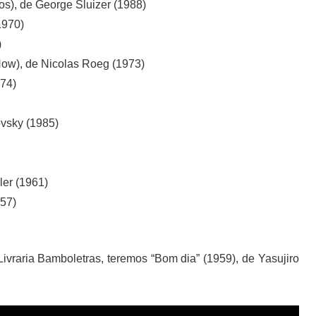
s), de George Sluizer (1988)
1970)
)
ow), de Nicolas Roeg (1973)
974)
ovsky (1985)
ler (1961)
957)
Livraria Bamboletras, teremos “Bom dia” (1959), de Yasujiro