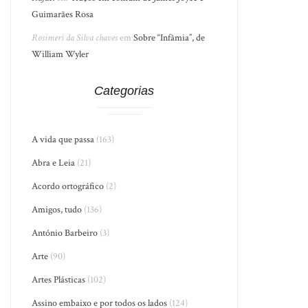
Guimarães Rosa
Rosimeri da Silva chaves
em
Sobre “Infâmia”, de
William Wyler
Categorias
A vida que passa
(163)
Abra e Leia
(21)
Acordo ortográfico
(2)
Amigos, tudo
(136)
António Barbeiro
(3)
Arte
(90)
Artes Plásticas
(102)
Assino embaixo e por todos os lados
(124)