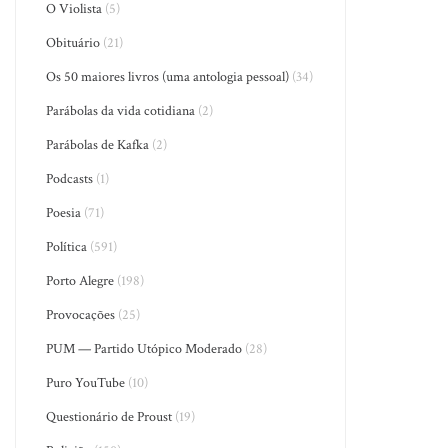
O Violista
(5)
Obituário
(21)
Os 50 maiores livros (uma antologia pessoal)
(34)
Parábolas da vida cotidiana
(2)
Parábolas de Kafka
(2)
Podcasts
(1)
Poesia
(71)
Política
(591)
Porto Alegre
(198)
Provocações
(25)
PUM — Partido Utópico Moderado
(28)
Puro YouTube
(10)
Questionário de Proust
(19)