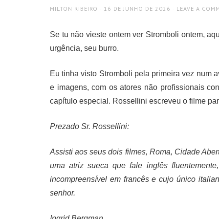
AUTHOR
POSTED
MILTON RIBEIRO
16 DE JUNHO DE 2026
LEAVE A COM
ON
Se tu não vieste ontem ver Stromboli ontem, aqu
urgência, seu burro.
Eu tinha visto Stromboli pela primeira vez num 
e imagens, com os atores não profissionais co
capítulo especial. Rossellini escreveu o filme pa
Prezado Sr. Rossellini:
Assisti aos seus dois filmes, Roma, Cidade Abert
uma atriz sueca que fale inglês fluentement
incompreensível em francês e cujo único italian
senhor.
Ingrid Bergman