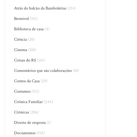
Atrás do balcão da Bamboletras
(124)
Besteirol
(315)
Biblioteca de casa
(4)
Ciência
(20)
Cinema
(310)
Coisas do RS
(136)
Comentários que são colaborações
(10)
Contos da Casa
(29)
Costumes
(115)
Crônica Familiar
(244)
Crônicas
(206)
Direito de resposta
(1)
Documentos
(158)