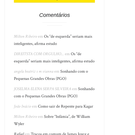
Comentários
Milton Ribeiro
em
Os “de esquerda” seriam mais
inteligentes, afirma estudo
DIREITSTA COM ORGULHO...
em
Os “de
esquerda” seriam mais inteligentes, afirma estudo
angela beatriz s m vianna
em
Sonhando com o
Pequenas Grandes Obras (PGO)
JOSELMA ELENA SERPA SILVEIRA
em
Sonhando
com o Pequenas Grandes Obras (PGO)
João Inácio
em
Como sair de Repente para Kagar
Milton Ribeiro
em
Sobre “Infâmia”, de William
Wyler
Rafael
em
Traços em comum de James Joyce e